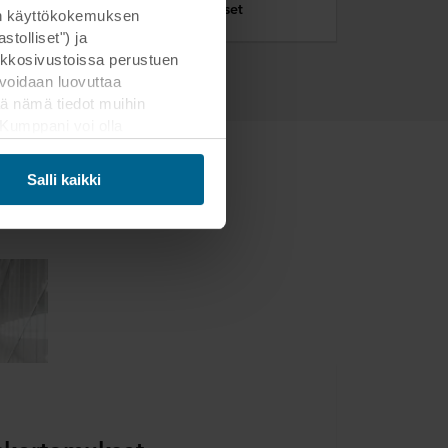
Usein kysytyt kysymykset
man käyttökokemuksen
Katso video
tolliset") ja
kkosivustoissa perustuen
voidaan luovuttaa
ä nämä tiedot muihin
. Kumppani voi olla
Katso video
leja on saatavana useina
ämän siirron. Muistathan,
Salli kaikki
mahdollisten kumppaneidemme
 asennus
Päätät itse, mihin
Katso video
net värivaihtoehdot ja
areunassa olevaa
henkilötietojen käsittelystä
rjestelmä
tiedot, joka on
Katso video
ssä eri vakio värissä. Luo
.