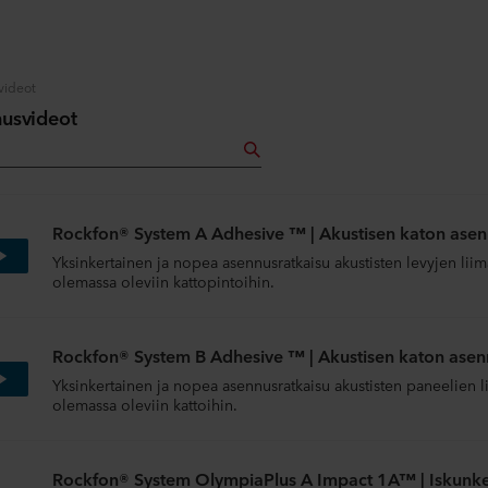
videot
usvideot
Rockfon® System A Adhesive ™ | Akustisen katon asenn
Yksinkertainen ja nopea asennusratkaisu akustisten levyjen li
olemassa oleviin kattopintoihin.
Rockfon® System B Adhesive ™ | Akustisen katon asenn
Yksinkertainen ja nopea asennusratkaisu akustisten paneelien 
olemassa oleviin kattoihin.
Rockfon® System OlympiaPlus A Impact 1A™ | Iskunkes