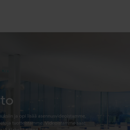
sto
muksiin ja opi lisää asennusvideoistamme,
tietoja tuotteistamme. Videoistamme saat
sekä tärkeää tietoa