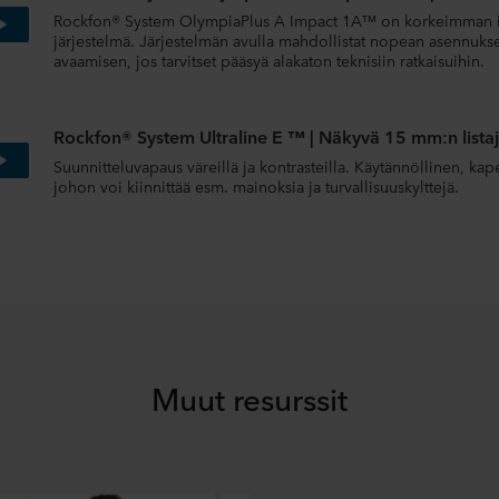
Rockfon® System OlympiaPlus A Impact 1A™ on korkeimman 
järjestelmä. Järjestelmän avulla mahdollistat nopean asennuks
avaamisen, jos tarvitset pääsyä alakaton teknisiin ratkaisuihin.
Rockfon® System Ultraline E ™ | Näkyvä 15 mm:n lista
Suunnitteluvapaus väreillä ja kontrasteilla. Käytännöllinen, kape
johon voi kiinnittää esm. mainoksia ja turvallisuuskylttejä.
Rockfon® System T24 A ™ | Näkyvä 24 mm:n listajärje
System T24 A ™ - täysin irrotettava akustinen ratkaisu, nopea 
24 mm leveät profiilit, jotka sopivat sekä A- että E-reunaan.
Rockfon® System T24 X ™ | Piiloon jäävä listajärjestel
Muut resurssit
Alakatto ratkaisu jolla on tyylikäs ja yhtenäinen ilme, matala a
avattavissa, käytetään yhdessä X-reuna alakattolevyjen kanssa