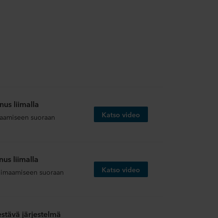
us liimalla
Katso video
imaamiseen suoraan
us liimalla
Katso video
liimaamiseen suoraan
tävä järjestelmä