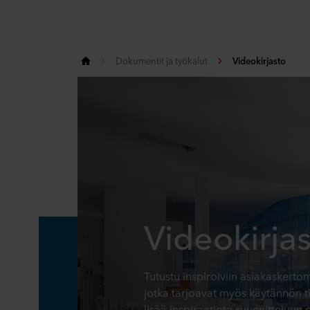
Dokumentit ja työkalut
Videokirjasto
Videokirja
Tutustu inspiroiviin asiakaskerto
jotka tarjoavat myös käytännön 
lisää inspiraatiota suunnitteluun 