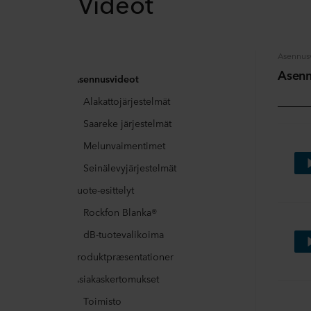
Videot
Asennus
Asenn
Asennusvideot
Alakattojärjestelmät
Saareke järjestelmät
Melunvaimentimet
Seinälevyjärjestelmät
Tuote-esittelyt
Rockfon Blanka®
dB-tuotevalikoima
Produktpræsentationer
Asiakaskertomukset
Toimisto