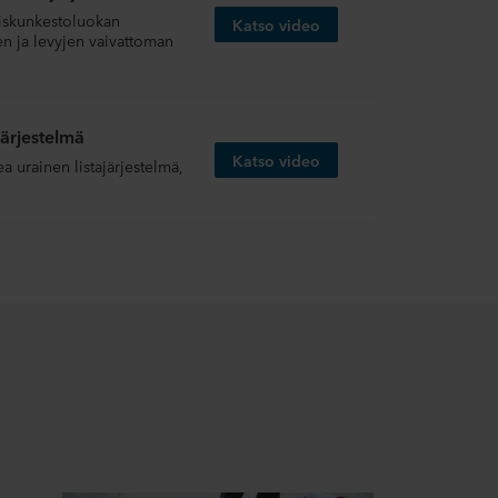
iskunkestoluokan
Katso video
en ja levyjen vaivattoman
järjestelmä
Katso video
a urainen listajärjestelmä,
stelmä
Katso video
ja helppo asennus. Näkyvät
mä
Katso video
sennuskorkeus ja on täysin