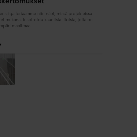
skertomukset
renssigalleriaamme niin näet, missä projekteissa
t mukana. Inspiroidu kauniista tiloista, joita on
ympäri maailmaa.
y