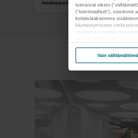
Asiakirjapankki
BIM-
toimisivat oikein ("välttämä
("toiminnalliset"), voisimme a
kohdistaaksemme sisältömme
käyttäytymiseesi verkkosivus
sosiaalisen median, mainont
tietoihin, jotka heille on ai
kolmannessa maassa, mukaan 
että suojan taso kolmanness
Vain välttämättömä
Alla on lisätietoja evästeide
tietosuojakäytäntöön ja siitä,
tarkoituksiin sivustomme voiva
Voit perua suostumuksesi tai
evästekuvaketta. Lisätietoa e
tietosuojalausekkeestamm
henkilötietojesi rekisterinpitä