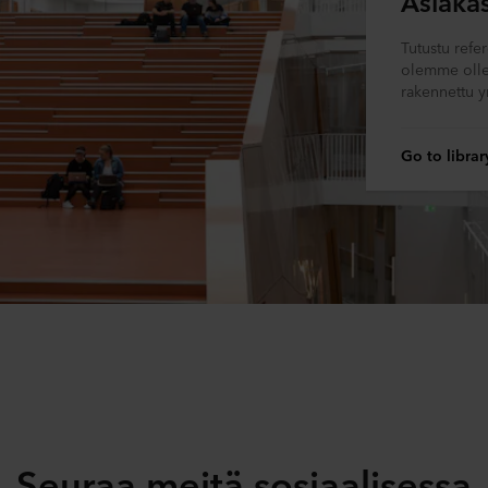
Asiaka
Tutustu refe
olemme ollee
rakennettu 
Go to librar
Seuraa meitä sosiaalisessa