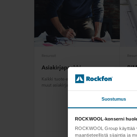
Resurssit
Resurs
Asiakirjapankki
BIM
Kaikki tuote-esitteet, julkaisut ja
Tarj
muut asiakirjat samassa paikassa.
seinä
kirj
valik
Suostumus
kaike
mm. a
suunn
ROCKWOOL-konserni huoleht
erila
ROCKWOOL Group käyttää verk
maantieteellistä sijaintia ja