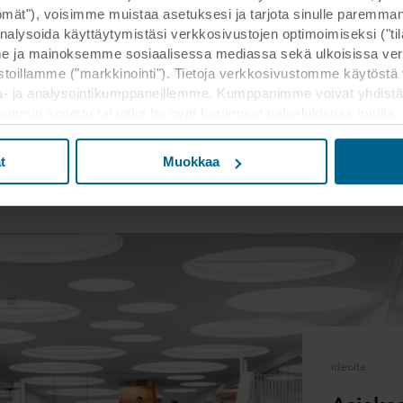
kirjasto
Lue lisää
Rockfon® System Humitec Baffle™ | Asennusvideo
ttömät"), voisimme muistaa asetuksesi ja tarjota sinulle parem
nalysoida käyttäytymistäsi verkkosivustojen optimoimiseksi ("tilas
Rockfon® System Humitec Baffle™ -asennusohje
 ja mainoksemme sosiaalisessa mediassa sekä ulkoisissa ver
toillamme ("markkinointi"). Tietoja verkkosivustomme käytöstä 
a- ja analysointikumppaneillemme. Kumppanimme voivat yhdistä
Rockfon® System Universal Baffle ™ | Vaijeri ripustus
kaisemmin annettu tai jotka he ovat keränneet palveluidensa avulla
Akustisten bafflejen suora asennus ripustamalla. Kiinnitysprofii
lukien Yhdysvallat, ja hyväksymällä evästeet hyväksyt myös t
väreinä ja baffleja voidaan säätää asennuksen jälkeen.
a maassa ei välttämättä ole sama kuin EU/ETA-maissa.
t
Muokkaa
Tutustu asiakaskertomuksiimme
n asettamisesta, yleisluontoista kerätyistä tiedoista, linkeistä 
Rockfon® System Eclipse Wall ™ | Seinävaimennuslevy
 kuinka kauan kukin eväste säilyy tallennettuna päätelaitteellesi. 
Yksilöllisesti ripustettavat akustiset ääntävaimentavat levyt. Mo
t käyttää evästeitä ja siten käsitellä tietojasi evästeiden avulla.
etäisyydet tarjoavat täydellisen suunnittelun vapauden.
 muuttaa sitä milloin tahansa napsauttamalla verkkosivuston al
västeiden käytöstä verkkosivustoillamme saat "Lisää"-osiosta ja 
Rockfon® System VertiQ® C™ Wall | Akustinen seinä jä
e
, mukaan lukien sen ROCKWOOL-konserniin kuuluvan yrityksen 
Iskunkestävä. irrotettava järjestelmä seinävaimennuslevyjä neljä
jä.
erilaisia muotoiluja eri väriyhdistelmillä. Sopii erilaisiin tiloihin
Ideoita