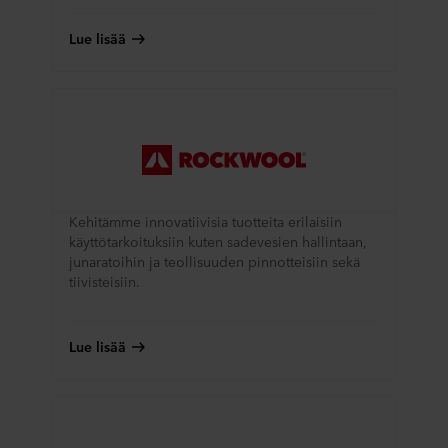
Lue lisää
Kehitämme innovatiivisia tuotteita erilaisiin
käyttötarkoituksiin kuten sadevesien hallintaan,
junaratoihin ja teollisuuden pinnotteisiin sekä
tiivisteisiin.
Lue lisää