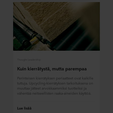
Thought Leadership
Kuin kierrätystä, mutta parempaa
Perinteisen kierrätyksen periaatteet ovat kaikille
tuttuja. Upcycling-kierrätyksen tarkoituksena on
muuttaa jätteet arvokkaammiksi tuotteiksi ja
vähentää neitseellisten raaka-aineiden käyttöä.
Lue lisää