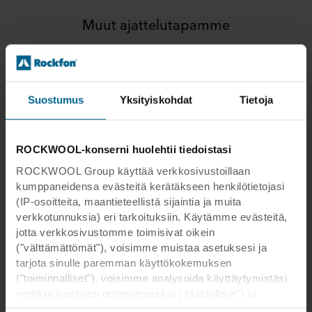
Muut ajattelutapamme
Suostumus
Yksityiskohdat
Tietoja
ROCKWOOL-konserni huolehtii tiedoistasi
ROCKWOOL Group käyttää verkkosivustoillaan
kumppaneidensa evästeitä kerätäkseen henkilötietojasi
(IP-osoitteita, maantieteellistä sijaintia ja muita
verkkotunnuksia) eri tarkoituksiin. Käytämme evästeitä,
Ajattelutapamme
jotta verkkosivustomme toimisivat oikein
Terveys, turvallisuus ja hyvinvointi
("välttämättömät"), voisimme muistaa asetuksesi ja
sisäympäristössä
tarjota sinulle paremman käyttökokemuksen
("toiminnalliset"), voisimme analysoida käyttäytymistäsi
Ihmiset haluavat asua terveellisessä
verkkosivustojen optimoimiseksi ("tilastolliset") ja
ympäristössä. Kivivillalla on termisiä
kohdistaaksemme sisältömme ja mainoksemme