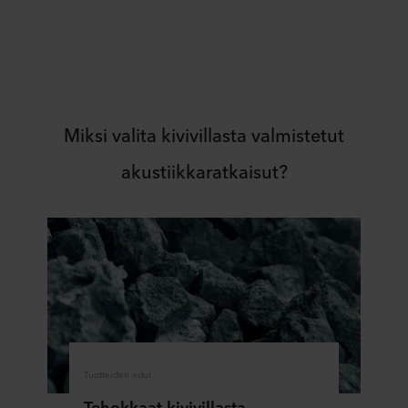
Miksi valita kivivillasta valmistetut
akustiikkaratkaisut?
Tuotteiden edut
Tehokkaat kivivillasta