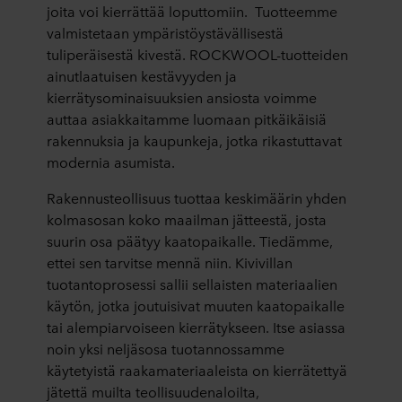
joita voi kierrättää loputtomiin. Tuotteemme
valmistetaan ympäristöystävällisestä
tuliperäisestä kivestä. ROCKWOOL-tuotteiden
ainutlaatuisen kestävyyden ja
kierrätysominaisuuksien ansiosta voimme
auttaa asiakkaitamme luomaan pitkäikäisiä
rakennuksia ja kaupunkeja, jotka rikastuttavat
modernia asumista.
Rakennusteollisuus tuottaa keskimäärin yhden
kolmasosan koko maailman jätteestä, josta
suurin osa päätyy kaatopaikalle. Tiedämme,
ettei sen tarvitse mennä niin. Kivivillan
tuotantoprosessi sallii sellaisten materiaalien
käytön, jotka joutuisivat muuten kaatopaikalle
tai alempiarvoiseen kierrätykseen. Itse asiassa
noin yksi neljäsosa tuotannossamme
käytetyistä raakamateriaaleista on kierrätettyä
jätettä muilta teollisuudenaloilta,