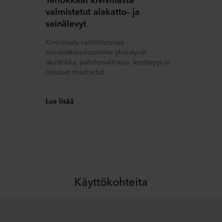
valmistetut alakatto- ja
seinälevyt
Kivivillasta valmistetuissa
seinäratkaisuissamme yhdistyvät
akustiikka, paloturvallisuus, kestävyys ja
lukuisat muut edut.
Lue lisää
Käyttökohteita