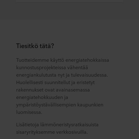
Tiesitkö tätä?
Tuotteidemme käyttö energiatehokkaissa
kunnostusprojekteissa vähentää
energiankulutusta nyt ja tulevaisuudessa.
Huolellisesti suunnitellut ja eristetyt
rakennukset ovat avainasemassa
energiatehokkuuden ja
ympäristöystävällisempien kaupunkien
luomisessa.
Lisätietoja lämmöneristysratkaisuista
sisaryrityksemme verkkosivuilla.