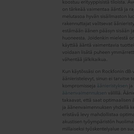
koostuu erityyppisistä tiloista. A
on tärkeää vaimentaa ääntä ja ra
melutasoa hyvän sisäilmaston luo
rakennuttajat valitsevat äänierist
estämään äänen pääsyn sisään ja
huoneesta. Joidenkin mielestä o
käyttää ääntä vaimentavia tuotteit
voidaan lisätä puheen ymmärrett
vähentää jälkikaikua.
Kun käytössäsi on Rockfonin dB-
äänieristelevyt, sinun ei tarvitse 
kompromisseja
äänieristyksen
ja
äänenvaimennuksen
välillä. Ääni
takaavat, että saat optimaalisen 
ja äänenvaimennuksen yhdellä ke
eristävä levy mahdollistaa optim
akustisen työympäristön huolimatt
millaiseksi työskentelyalue on suu