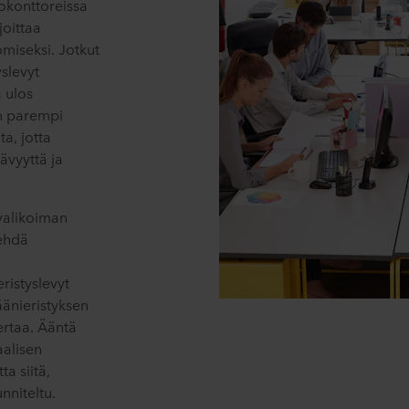
vokonttoreissa
joittaa
miseksi. Jotkut
yslevyt
 ulos
n parempi
a, jotta
ävyyttä ja
valikoiman
tehdä
eristyslevyt
äänieristyksen
rtaa. Ääntä
aalisen
a siitä,
nniteltu.