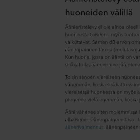
huoneiden välillä
Äänieristelevy ei ole ainoa oleelli
huoneesta toiseen – myös tuott
vaikuttavat. Saman dB-arvon omaa
äänenpaineen tasoja (melutasoja)
Kun huone, jossa on ääntä on var
sisäkatolla, äänenpaine jää pie
Toisin sanoen viereiseen huonee
vähemmän, koska sisäkatto vaim
viereisessä huoneessa on myös ä
pienenee vielä enemmän, koska jä
Ääni vähenee siten molemmissa h
alhaisempi äänenpaineen taso. Jo
äänenvaimennus
, äänenpaineen t