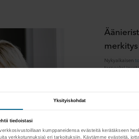
Äänierist
merkitys
Nykyaikaisen
t
tarpeeksi jousta
riittävästi
äänier
mahdollisuus ke
luovasti ja luot
syventyä ja kesk
Yksityiskohdat
ääniympäristö h
Keskenään jutte
puhelinkeskustel
ii tiedoistasi
häiriöitä keskit
kosivustoillaan kumppaneidensa evästeitä kerätäkseen henkilöt
pienentää myös 
 muita verkkotunnuksia) eri tarkoituksiin. Käytämme evästeitä, j