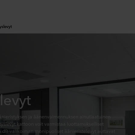
yslevyt
levyt
änieristyksen ja äänenvaimennuksen ainutlaatuinen
yslevyt kattoon voit varmistaa luottamukselliset
 dB-valikoiman monipuoliset äänieristelevyt auttavat