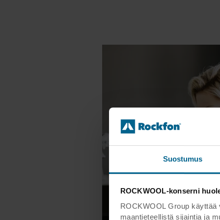
Suostumus
ROCKWOOL-konserni huoleht
ROCKWOOL Group käyttää verk
maantieteellistä sijaintia ja