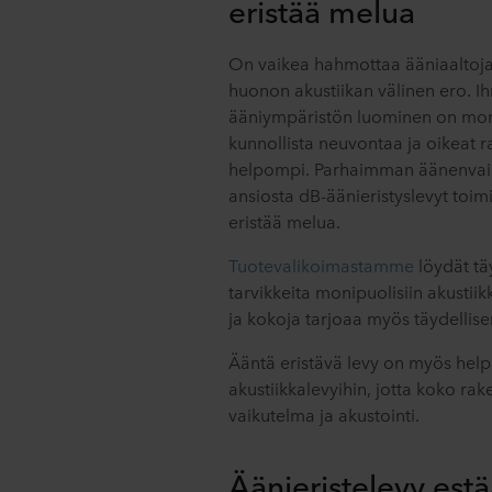
eristää melua
On vaikea hahmottaa ääniaaltoja
huonon akustiikan välinen ero. Ih
ääniympäristön luominen on moni
kunnollista neuvontaa ja oikeat ra
helpompi. Parhaimman äänenvai
ansiosta dB-äänieristyslevyt toim
eristää melua.
Tuotevalikoimastamme
löydät tä
tarvikkeita monipuolisiin akustiik
ja kokoja tarjoaa myös täydellis
Ääntä eristävä levy on myös hel
akustiikkalevyihin, jotta koko r
vaikutelma ja akustointi.
Äänieristelevy estä