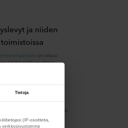
yslevyt ja niiden
 toimistoissa
oimistoympäristön
on oltava
va. Lisäksi siellä on oltava
istettyjä
alueita, joissa on
skittyä kunnolla sekä toimia
tamuksellisesti. On vaikeaa
ittyä töihin, jos huono
Tietoja
äiritsee keskittymistä.
levat kollegat,
ut ja toimistolaitteet aiheuttavat
tymiseen ja voivat sitä kautta
ietojasi (IP-osoitteita,
merkittävästi työntekijän
otta verkkosivustomme