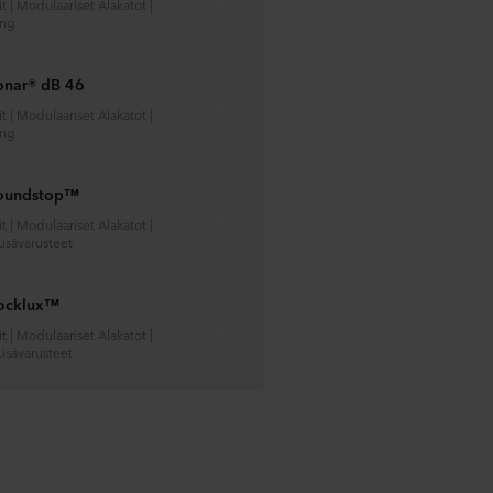
t | Modulaariset Alakatot |
ing
onar® dB 46
t | Modulaariset Alakatot |
ing
oundstop™
t | Modulaariset Alakatot |
Lisävarusteet
ocklux™
t | Modulaariset Alakatot |
Lisävarusteet