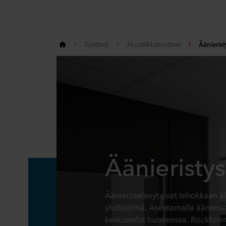
Tuotteet
Akustiikkatuotteet
Äänierist
Äänieristys
Äänieristelevyt ovat tehokkaan ä
yhdistelmä. Asentamalla äänierist
keskustelut huoneessa. Rockfonin