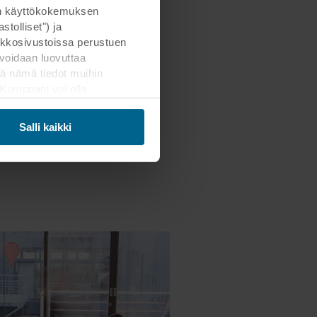
änieristelevyt ovat tärkeässä
man käyttökokemuksen
an häiriöttömän työskentely-
tolliset") ja
mahdollistamaan
kkosivustoissa perustuen
et keskustelut vierekkäisissä
voidaan luovuttaa
iloissa.
ä nämä tiedot muihin
. Kumppani voi olla
ämän siirron. Muistathan,
Salli kaikki
mahdollisten kumppaneidemme
Päätät itse, mihin
areunassa olevaa
henkilötietojen käsittelystä
tiedot, joka on