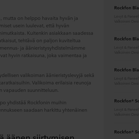
Rockfon Bl
Levyt & Paneeli
, mutta on helppo havaita hyvän ja
Valkoinen Des
miset usein luulevat, että hyvän
mutkaista. Kuitenkin asiakkaan saadessa
Rockfon Bl
tkaisut, tehtävä on paljon kuviteltua
mennus- ja äänieristysyhdistelmämme
Levyt & Paneeli
Valkoinen Des
ivat hyvin ratkaisuna, joka vaimentaa ja
Rockfon Bl
ydellisen valikoiman äänieristyslevyjä sekä
Levyt & Paneeli
karatkaisuihin. Valikoima erilaisia reunoja
Valkoinen Des
en vapauden suunnitteluun.
Rockfon® S
ppo yhdistää Rockfonin muihin
akennukseen saadaan harkittu yhtenäinen
Levyt & Paneeli
Valkoinen Des
Rockfon® S
ä äänen siirtymisen