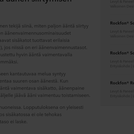
Levyt & Paneeli
Valkoinen Des
Rockfon® S
nen tekijä siinä, miten paljon ääntä siirtyy
Levyt & Paneeli
een äänenvaimennusominaisuudet
Valkoinen Des
vat sisäkatot tuottavat erilaisia
, jos niissä on eri äänenvaimennustasot.
Rockfon® S
ustettu hyvin ääntä vaimentavalla
nemmäksi.
Levyt & Paneeli
Erityiskohde | 
seen kantautuvaa melua syntyy
entaa suuren osan äänestä. Kun
Rockfon® R
äntä vaimentava sisäkatto, äänenpaine
Levyt & Paneeli
ljelle jäävä ääni vaimentuu toistamiseen.
Erityiskohde | 
uoneissa. Lopputuloksena on yleisesti
s sisäkatossa ei ole tehokas
aso ei laske.