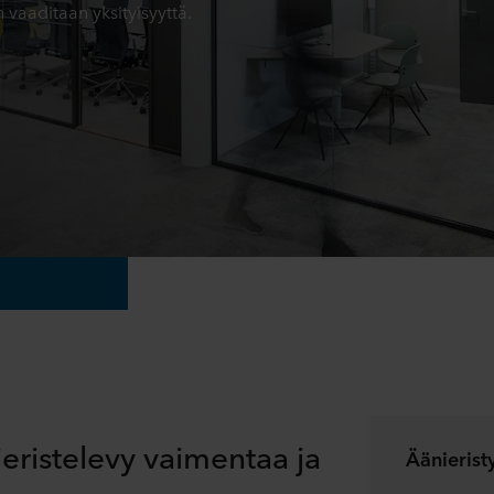
n vaaditaan yksityisyyttä.
eristelevy vaimentaa ja
Äänierist