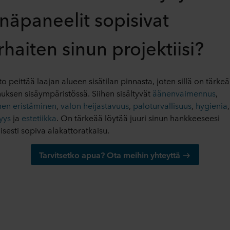
inäpaneelit sopisivat
haiten sinun projektiisi?
o peittää laajan alueen sisätilan pinnasta, joten sillä on tärkeä
uksen sisäympäristössä. Siihen sisältyvät
äänenvaimennus
,
nen eristäminen
,
valon heijastavuus
,
paloturvallisuus
,
hygienia
,
yys
ja
estetiikka
. On tärkeää löytää juuri sinun hankkeeseesi
lisesti sopiva alakattoratkaisu.
Tarvitsetko apua? Ota meihin yhteyttä