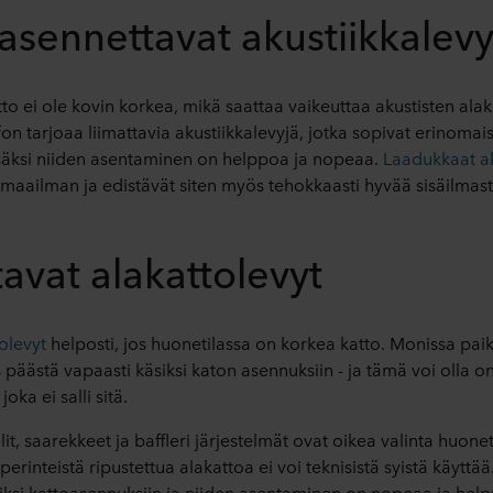
asennettavat akustiikkalevy
atto ei ole kovin korkea, mikä saattaa vaikeuttaa akustisten ala
n tarjoaa liimattavia akustiikkalevyjä, jotka sopivat erinomaises
isäksi niiden asentaminen on helppoa ja nopeaa.
Laadukkaat ak
maailman ja edistävät siten myös tehokkaasti hyvää sisäilmas
tavat alakattolevyt
olevyt
helposti, jos huonetilassa on korkea katto. Monissa paik
päästä vapaasti käsiksi katon asennuksiin - ja tämä voi olla o
oka ei salli sitä.
it, saarekkeet ja baffleri järjestelmät ovat oikea valinta huonet
perinteistä ripustettua alakattoa ei voi teknisistä syistä käyttää
iksi kattoasennuksiin ja niiden asentaminen on nopeaa ja help