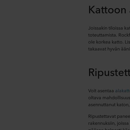
Kattoon 
Joissakin tiloissa k
toteuttamista. Rockfo
ole korkea katto. L
takaavat hyvän ääni
Ripustet
Voit asentaa
alakatt
oltava mahdollisuus 
asennuttanut katon, j
Ripustettavat paneel
rakennuksiin, joissa 
pääsee helposti käs