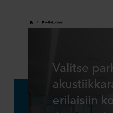
Käyttökohteet
Valitse par
akustiikkar
erilaisiin k