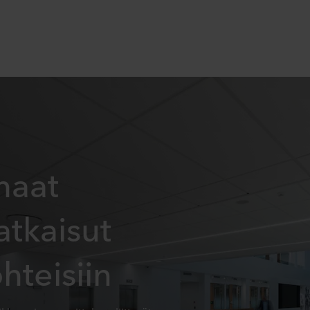
haat
atkaisut
ohteisiin