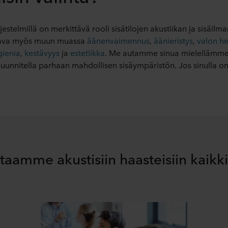
jestelmillä on merkittävä rooli sisätilojen akustiikan ja sisäilm
tava myös muun muassa
äänenvaimennus
,
äänieristys
,
valon h
gienia
,
kestävyys
ja
estetiikka
. Me autamme sinua mielellämme
t suunnitella parhaan mahdollisen sisäympäristön. Jos sinulla o
taamme akustisiin haasteisiin kaikki