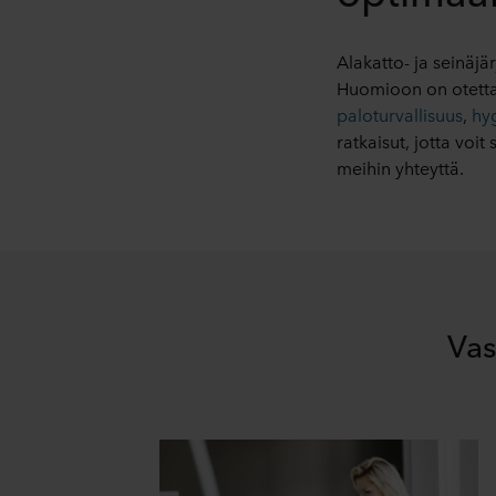
Alakatto- ja seinäjär
Huomioon on otet
paloturvallisuus
,
hy
ratkaisut, jotta voi
meihin yhteyttä.
Vas