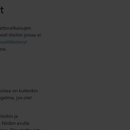
t
kattoratkaisujen
ti tiloihin joissa ei
ustiikkalevyt
toa.
oissa on kuitenkin
ngelma, jos olet
iloihin ja
. Niiden avulla
poa. Ripustettavista