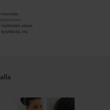
an kannalta.
eijastuminen
,
 löytämään oikeat
n kysyttävää, ota
alla