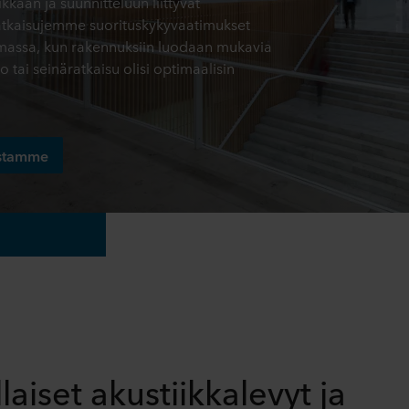
kkaan ja suunnitteluun liittyvät
ratkaisujemme suorituskykyvaatimukset
emassa, kun rakennuksiin luodaan mukavia
o tai seinäratkaisu olisi optimaalisin
uistamme
laiset akustiikkalevyt ja