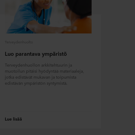
Terveydenhuolto
Luo parantava ympäristö
Terveydenhuollon arkkitehtuurin ja
muotoilun pitäisi hyödyntää materiaaleja,
jotka edistävät mukavan ja toipumista
edistävän ympäristön syntymistä.
Lue lisää