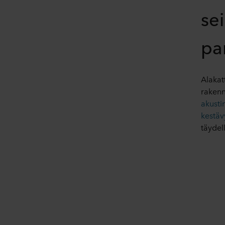
se
par
Alakatt
rakenn
akusti
kestäv
täydel