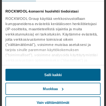
ROCKWOOL-konserni huolehtii tiedoistasi
ROCKWOOL Group käyttää verkkosivustoillaan
kumppaneidensa evästeitä kerätäkseen henkilötietojasi
(IP-osoitteita, maantieteellistä sijaintia ja muita
verkkotunnuksia) eri tarkoituksiin. Käytämme evästeitä,
jotta verkkosivustomme toimisivat oikein
("välttämättömät"), voisimme muistaa asetuksesi ja
tarjota sinulle paremman käyttökokemuksen
("toiminnalliset"), voisimme analysoida käyttäytymistäsi
verkkosivustojen optimoimiseksi ("tilastolliset") ja
kohdistaaksemme sisältömme ja mainoksemme
sosiaalisessa mediassa sekä ulkoisissa
Salli kaikki
verkkosivustoissa perustuen käyttäytymiseesi
verkkosivustoillamme ("markkinointi"). Tietoja
verkkosivustomme käytöstä voidaan luovuttaa
Muokkaa
sosiaalisen median, mainonta- ja
analysointikumppaneillemme. Kumppanimme voivat
yhdistää nämä tiedot muihin tietoihin, jotka heille on
Vain välttämättömät