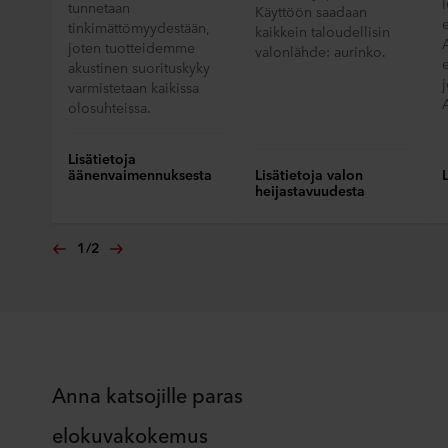
tunnetaan
Käyttöön saadaan
tinkimättömyydestään,
kaikkein taloudellisin
joten tuotteidemme
valonlähde: aurinko.
e
akustinen suorituskyky
varmistetaan kaikissa
olosuhteissa.
Lisätietoja
äänenvaimennuksesta
Lisätietoja valon
heijastavuudesta
1
/
2
Anna katsojille paras
elokuvakokemus