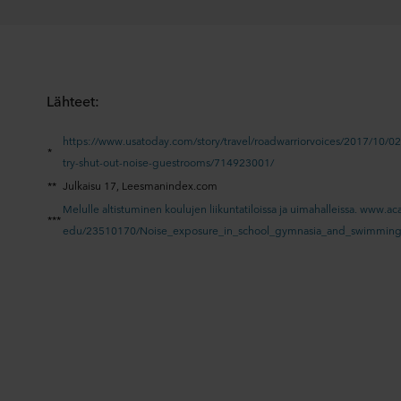
Lähteet:
https://www.usatoday.com/story/travel/roadwarriorvoices/2017/10/02
*
try-shut-out-noise-guestrooms/714923001/
**
Julkaisu 17, Leesmanindex.com
Melulle altistuminen koulujen liikuntatiloissa ja uimahalleissa. www.a
***
edu/23510170/Noise_exposure_in_school_gymnasia_and_swimming