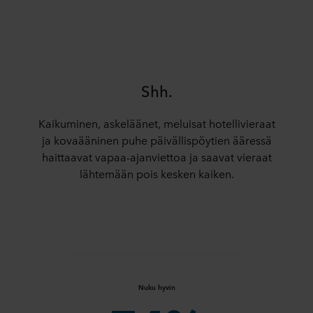
Shh.
Kaikuminen, askeläänet, meluisat hotellivieraat
ja kovaääninen puhe päivällispöytien ääressä
haittaavat vapaa-ajanviettoa ja saavat vieraat
lähtemään pois kesken kaiken.
Nuku hyvin