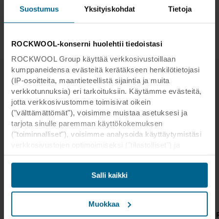
Suostumus
Yksityiskohdat
Tietoja
ROCKWOOL-konserni huolehtii tiedoistasi
ROCKWOOL Group käyttää verkkosivustoillaan
kumppaneidensa evästeitä kerätäkseen henkilötietojasi
(IP-osoitteita, maantieteellistä sijaintia ja muita
verkkotunnuksia) eri tarkoituksiin. Käytämme evästeitä,
Tuotesuositukset
jotta verkkosivustomme toimisivat oikein
("välttämättömät"), voisimme muistaa asetuksesi ja
Seuraavat tuotteet soveltuvat erityisen hyvin
tarjota sinulle paremman käyttökokemuksen
vapaa-ajan tiloihin, kuten urheilustadioneille ja
("toiminnalliset"), voisimme analysoida käyttäytymistäsi
kulttuurikeskuksiin.
verkkosivustojen optimoimiseksi ("tilastolliset") ja
kohdistaaksemme sisältömme ja mainoksemme
sosiaalisessa mediassa sekä ulkoisissa
Salli kaikki
verkkosivustoissa perustuen käyttäytymiseesi
verkkosivustoillamme ("markkinointi"). Tietoja
verkkosivustomme käytöstä voidaan luovuttaa
Muokkaa
sosiaalisen median, mainonta- ja
Rockfon® Samson
Rockfon Canva®