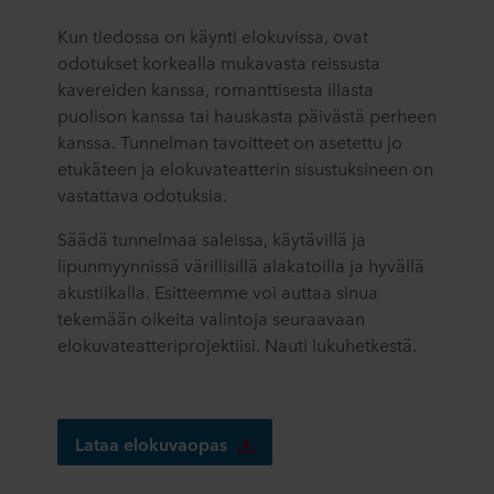
Kun tiedossa on käynti elokuvissa, ovat
odotukset korkealla mukavasta reissusta
kavereiden kanssa, romanttisesta illasta
puolison kanssa tai hauskasta päivästä perheen
kanssa. Tunnelman tavoitteet on asetettu jo
etukäteen ja elokuvateatterin sisustuksineen on
vastattava odotuksia.
Säädä tunnelmaa saleissa, käytävillä ja
lipunmyynnissä värillisillä alakatoilla ja hyvällä
akustiikalla. Esitteemme voi auttaa sinua
tekemään oikeita valintoja seuraavaan
elokuvateatteriprojektiisi. Nauti lukuhetkestä.
Lataa elokuvaopas