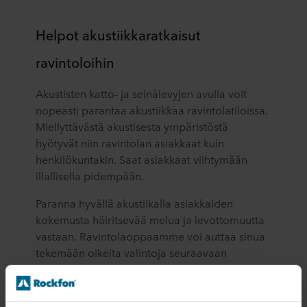
Helpot akustiikkaratkaisut
ravintoloihin
Akustisten katto- ja seinälevyjen avulla voit
nopeasti parantaa akustiikkaa ravintolatiloissa.
Miellyttävästä akustisesta ympäristöstä
hyötyvät niin ravintolan asiakkaat kuin
henkilökuntakin. Saat asiakkaat viihtymään
illallisella pidempään.
Paranna hyvällä akustiikalla asiakkaiden
kokemusta häiritsevää melua ja levottomuutta
vastaan. Ravintolaoppaamme voi auttaa sinua
tekemään oikeita valintoja seuraavaan
projektiisi.
Lataa ravintolaopas