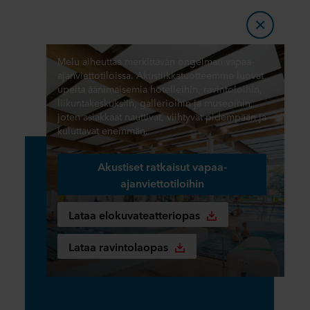
Kuulostaa upealta paikalta
pitää hauskaa
Melu aiheuttaa merkittävän ongelman vapaa-
ajanviettotiloissa. Akustiikkatuotteemme luovat
upeita äänimaisemia hotelleihin, ravintoloihin,
liikuntakeskuksiin, gallerioihin ja museoihin,
joten asiakkaat nauttivat, viihtyvät pidempään ja
kuluttavat enemmän.
Akustiset ratkaisut vapaa-
ajanviettotiloihin
Lataa elokuvateatteriopas
Lataa ravintolaopas