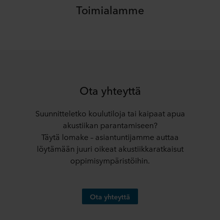
Toimialamme
Ota yhteyttä
Suunnitteletko koulutiloja tai kaipaat apua
akustiikan parantamiseen?
Täytä lomake – asiantuntijamme auttaa
löytämään juuri oikeat akustiikkaratkaisut
oppimisympäristöihin.
Ota yhteyttä