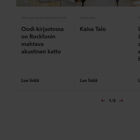
henkilötietojen käsittelystä
tietosuojalausekkeestamme
,
mukaan lukien sen ROCKWOOL-konserniin kuuluvan
Helsingin keskustakirjasto Oodi
Vapaa-aika
V
yrityksen tiedot, joka on henkilötietojesi rekisterinpitäjä.
Oodi-kirjastossa
Kaisa Talo
on Rockfonin
mahtava
akustinen katto
Lue lisää
Lue lisää
1
/
3