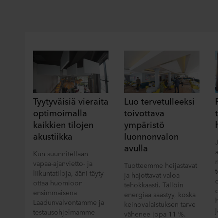
Tyytyväisiä vieraita
Luo tervetulleeksi
optimoimalla
toivottava
kaikkien tilojen
ympäristö
akustiikka
luonnonvalon
avulla
Kun suunnitellaan
vapaa-ajanvietto- ja
Tuotteemme heijastavat
liikuntatiloja, ääni täyty
ja hajottavat valoa
ottaa huomioon
tehokkaasti. Tällöin
ensimmäisenä
energiaa säästyy, koska
Laadunvalvontamme ja
keinovalaistuksen tarve
testausohjelmamme
vähenee jopa 11 %.