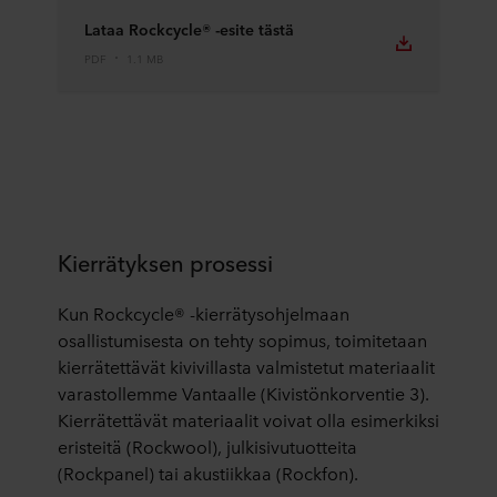
Lataa Rockcycle® -esite tästä
PDF
1.1 MB
Kierrätyksen prosessi
Kun Rockcycle® -kierrätysohjelmaan
osallistumisesta on tehty sopimus, toimitetaan
kierrätettävät kivivillasta valmistetut materiaalit
varastollemme Vantaalle (Kivistönkorventie 3).
Kierrätettävät materiaalit voivat olla esimerkiksi
eristeitä (Rockwool), julkisivutuotteita
(Rockpanel) tai akustiikkaa (Rockfon).