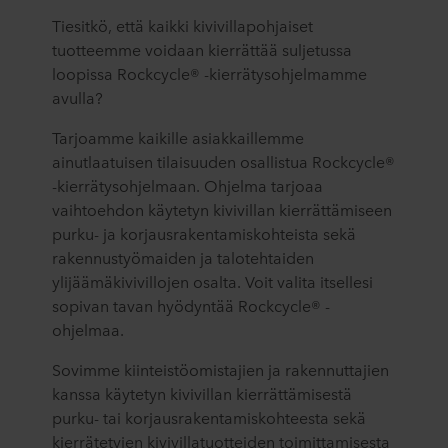
Tiesitkö, että kaikki kivivillapohjaiset
tuotteemme voidaan kierrättää suljetussa
loopissa Rockcycle® -kierrätysohjelmamme
avulla?
Tarjoamme kaikille asiakkaillemme
ainutlaatuisen tilaisuuden osallistua Rockcycle®
-kierrätysohjelmaan. Ohjelma tarjoaa
vaihtoehdon käytetyn kivivillan kierrättämiseen
purku- ja korjausrakentamiskohteista sekä
rakennustyömaiden ja talotehtaiden
ylijäämäkivivillojen osalta. Voit valita itsellesi
sopivan tavan hyödyntää Rockcycle® -
ohjelmaa.
Sovimme kiinteistöomistajien ja rakennuttajien
kanssa käytetyn kivivillan kierrättämisestä
purku- tai korjausrakentamiskohteesta sekä
kierrätetyjen kivivillatuotteiden toimittamisesta