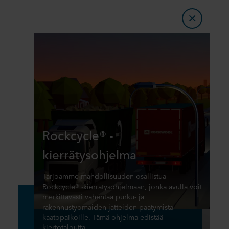
Rockcycle® -
kierrätysohjelma
Tarjoamme mahdollisuuden osallistua
Rockcycle® -kierrätysohjelmaan, jonka avulla voit
merkittävästi vähentää purku- ja
rakennustyömaiden jätteiden päätymistä
kaatopaikoille. Tämä ohjelma edistää
kiertotaloutta.