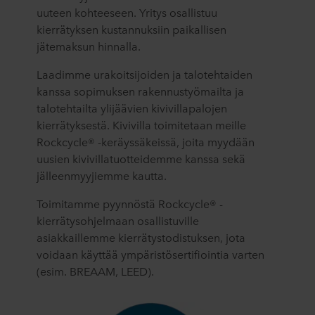
uuteen kohteeseen. Yritys osallistuu
kierrätyksen kustannuksiin paikallisen
jätemaksun hinnalla.
Laadimme urakoitsijoiden ja talotehtaiden
kanssa sopimuksen rakennustyömailta ja
talotehtailta ylijäävien kivivillapalojen
kierrätyksestä. Kivivilla toimitetaan meille
Rockcycle® -keräyssäkeissä, joita myydään
uusien kivivillatuotteidemme kanssa sekä
jälleenmyyjiemme kautta.
Toimitamme pyynnöstä Rockcycle® -
kierrätysohjelmaan osallistuville
asiakkaillemme kierrätystodistuksen, jota
voidaan käyttää ympäristösertifiointia varten
(esim. BREAAM, LEED).