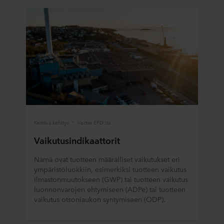
Kestävä kehitys
Vertaa EPD:itä
Vaikutusindikaattorit
Nämä ovat tuotteen määrälliset vaikutukset eri
ympäristöluokkiin, esimerkiksi tuotteen vaikutus
ilmastonmuutokseen (GWP) tai tuotteen vaikutus
luonnonvarojen ehtymiseen (ADPe) tai tuotteen
vaikutus otsoniaukon syntymiseen (ODP).