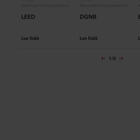
Rakennusten luokitusjärjestelmät
Rakennusten luokitusjärjestelmät
LEED
DGNB
Lue lisää
Lue lisää
1
/
3