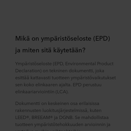
Mikä on ympäristöseloste (EPD)
ja miten sitä käytetään?
Ympäristöseloste (EPD, Environmental Product
Declaration) on tekninen dokumentti, joka
esittää kattavasti tuotteen ympäristövaikutukset
sen koko elinkaaren ajalta. EPD perustuu
elinkaariarviointiin (LCA).
Dokumentti on keskeinen osa erilaisissa
rakennusten luokitusjärjestelmissä, kuten
LEED®, BREEAM® ja DGNB. Se mahdollistaa
tuotteen ympäristötehokkuuden arvioinnin ja