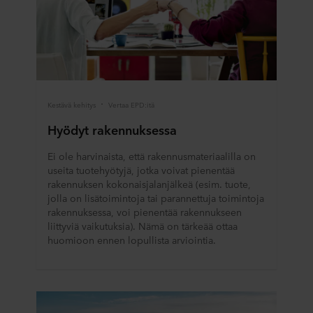
kauan kukin eväste säilyy tallennettuna päätelaitteellesi.
Päätät itse, mihin tarkoituksiin sivustomme voivat
käyttää evästeitä ja siten käsitellä tietojasi evästeiden
avulla.
Voit perua suostumuksesi tai muuttaa sitä milloin tahansa
napsauttamalla verkkosivuston alareunassa olevaa
Kestävä kehitys
Vertaa EPD:itä
evästekuvaketta. Lisätietoa evästeiden käytöstä
Hyödyt rakennuksessa
verkkosivustoillamme saat "Lisää"-osiosta ja
henkilötietojen käsittelystä
tietosuojalausekkeestamme
,
Ei ole harvinaista, että rakennusmateriaalilla on
mukaan lukien sen ROCKWOOL-konserniin kuuluvan
useita tuotehyötyjä, jotka voivat pienentää
yrityksen tiedot, joka on henkilötietojesi rekisterinpitäjä.
rakennuksen kokonaisjalanjälkeä (esim. tuote,
jolla on lisätoimintoja tai parannettuja toimintoja
rakennuksessa, voi pienentää rakennukseen
liittyviä vaikutuksia). Nämä on tärkeää ottaa
huomioon ennen lopullista arviointia.