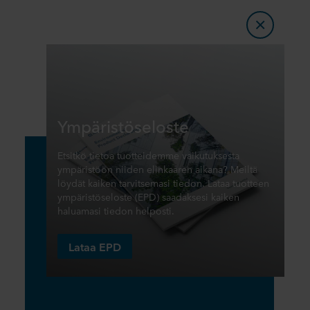
Ympäristöseloste
Etsitkö tietoa tuotteidemme vaikutuksesta
ympäristöön niiden elinkaaren aikana? Meiltä
löydät kaiken tarvitsemasi tiedon. Lataa tuotteen
ympäristöseloste (EPD) saadaksesi kaiken
haluamasi tiedon helposti.
Lataa EPD