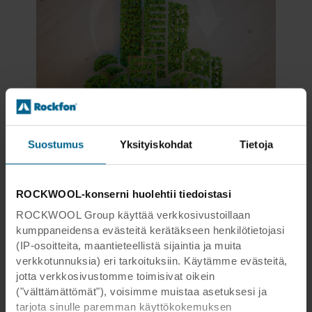
Kestävä kehitys
Vertaa EPD:itä
Elinkaari
Suostumus
Yksityiskohdat
Tietoja
Tarkastele tuotteen koko elinkaarta ja ota
huomioon sen vaikutukset kaikissa elinkaaren
ROCKWOOL-konserni huolehtii tiedoistasi
vaiheissa ja sen odotettavissa oleva käyttöikä.
ROCKWOOL Group käyttää verkkosivustoillaan
kumppaneidensa evästeitä kerätäkseen henkilötietojasi
(IP-osoitteita, maantieteellistä sijaintia ja muita
verkkotunnuksia) eri tarkoituksiin. Käytämme evästeitä,
jotta verkkosivustomme toimisivat oikein
("välttämättömät"), voisimme muistaa asetuksesi ja
tarjota sinulle paremman käyttökokemuksen