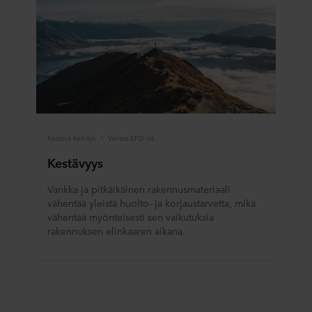
Kestävä kehitys
Vertaa EPD:itä
Kestävyys
Vankka ja pitkäikäinen rakennusmateriaali
vähentää yleistä huolto- ja korjaustarvetta, mikä
vähentää myönteisesti sen vaikutuksia
rakennuksen elinkaaren aikana.