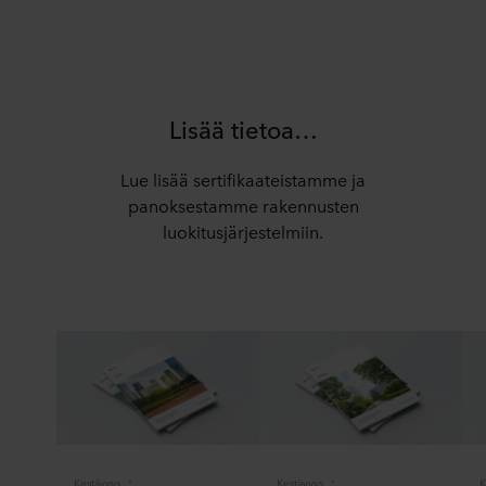
Lisää tietoa…
Lue lisää sertifikaateistamme ja
panoksestamme rakennusten
luokitusjärjestelmiin.
Kestävyys
Kestävyys
K