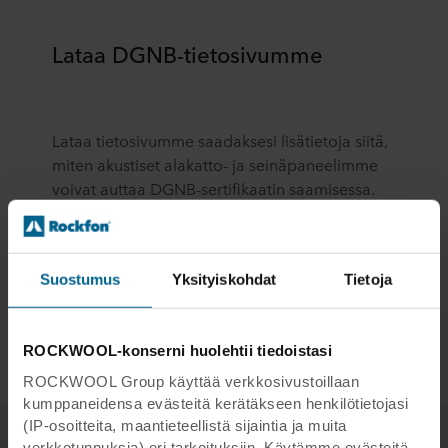
Lataa DGNB-tietosivumme
Lataa tietosivumme saadaksesi lisätietoja siitä,
miten akustiset alakatto- ja seinäpaneelimme
voivat auttaa DGNB-sertifikaatin saamisessa.
Lataa tietosivumme
Suostumus
Yksityiskohdat
Tietoja
ROCKWOOL-konserni huolehtii tiedoistasi
ROCKWOOL Group käyttää verkkosivustoillaan
kumppaneidensa evästeitä kerätäkseen henkilötietojasi
(IP-osoitteita, maantieteellistä sijaintia ja muita
verkkotunnuksia) eri tarkoituksiin. Käytämme evästeitä,