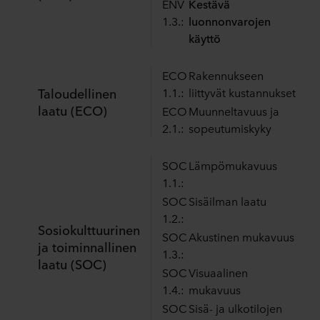
ENV
Kestävä
1.3.:
luonnonvarojen
käyttö
ECO
Rakennukseen
Taloudellinen
1.1.:
liittyvät kustannukset
laatu (ECO)
ECO
Muunneltavuus ja
2.1.:
sopeutumiskyky
SOC
Lämpömukavuus
1.1.:
SOC
Sisäilman laatu
1.2.:
Sosiokulttuurinen
SOC
Akustinen mukavuus
ja toiminnallinen
1.3.:
laatu (SOC)
SOC
Visuaalinen
1.4.:
mukavuus
SOC
Sisä- ja ulkotilojen