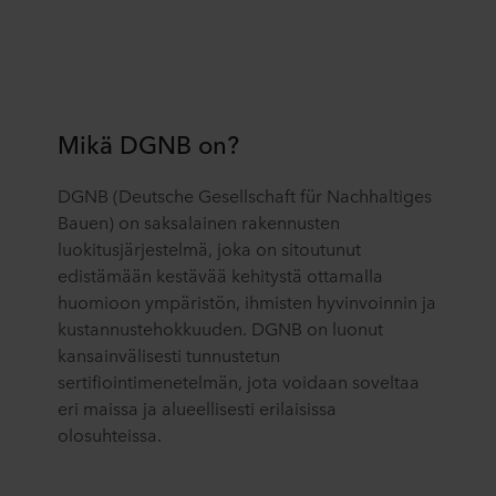
Mikä DGNB on?
DGNB (Deutsche Gesellschaft für Nachhaltiges
Bauen) on saksalainen rakennusten
luokitusjärjestelmä, joka on sitoutunut
edistämään kestävää kehitystä ottamalla
huomioon ympäristön, ihmisten hyvinvoinnin ja
kustannustehokkuuden. DGNB on luonut
kansainvälisesti tunnustetun
sertifiointimenetelmän, jota voidaan soveltaa
eri maissa ja alueellisesti erilaisissa
olosuhteissa.