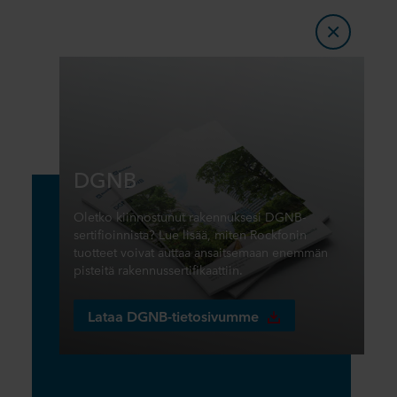
DGNB
Oletko kiinnostunut rakennuksesi DGNB-
sertifioinnista? Lue lisää, miten Rockfonin
tuotteet voivat auttaa ansaitsemaan enemmän
pisteitä rakennussertifikaattiin.
Lataa DGNB-tietosivumme