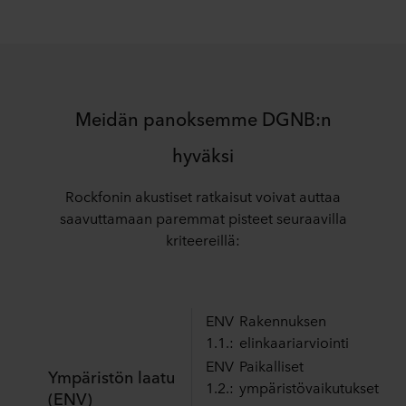
Meidän panoksemme DGNB:n
hyväksi
Rockfonin akustiset ratkaisut voivat auttaa
saavuttamaan paremmat pisteet seuraavilla
kriteereillä:
ENV
Rakennuksen
1.1.:
elinkaariarviointi
ENV
Paikalliset
Ympäristön laatu
1.2.:
ympäristövaikutukset
(ENV)