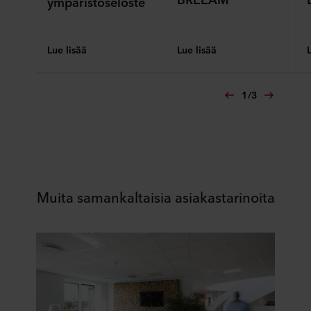
ympäristöseloste
Lue lisää
Lue lisää
1
/
3
Muita samankaltaisia asiakastarinoita