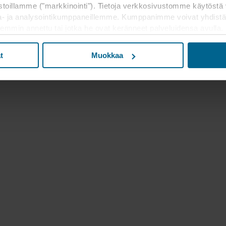
toillamme ("markkinointi"). Tietoja verkkosivustomme käytöstä 
a- ja analysointikumppaneillemme. Kumppanimme voivat yhdistä
kaisemmin annettu tai jotka he ovat keränneet palveluidensa avulla
lukien Yhdysvallat, ja hyväksymällä evästeet hyväksyt myös t
a maassa ei välttämättä ole sama kuin EU/ETA-maissa.
t
Muokkaa
n asettamisesta, yleisluontoista kerätyistä tiedoista, linkeistä 
 kuinka kauan kukin eväste säilyy tallennettuna päätelaitteellesi. 
t käyttää evästeitä ja siten käsitellä tietojasi evästeiden avulla.
 muuttaa sitä milloin tahansa napsauttamalla verkkosivuston al
västeiden käytöstä verkkosivustoillamme saat "Lisää"-osiosta ja 
e
, mukaan lukien sen ROCKWOOL-konserniin kuuluvan yrityksen 
jä.