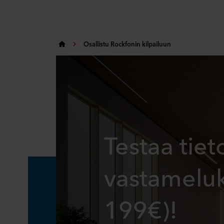
Osallistu Rockfonin kilpailuun
Testaa tiet
vastameluk
199€)!