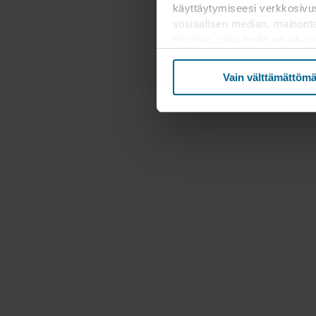
käyttäytymiseesi verkkosivus
sosiaalisen median, mainont
tietoihin, jotka heille on ai
kolmannessa maassa, mukaan 
että suojan taso kolmanness
Vain välttämättömä
Alla on lisätietoja evästeide
tietosuojakäytäntöön ja siitä,
tarkoituksiin sivustomme voiva
Voit perua suostumuksesi tai
evästekuvaketta. Lisätietoa e
tietosuojalausekkeestamm
henkilötietojesi rekisterinpitä