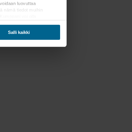
voidaan luovuttaa
ä nämä tiedot muihin
. Kumppani voi olla
ämän siirron. Muistathan,
Salli kaikki
mahdollisten kumppaneidemme
Päätät itse, mihin
areunassa olevaa
henkilötietojen käsittelystä
tiedot, joka on