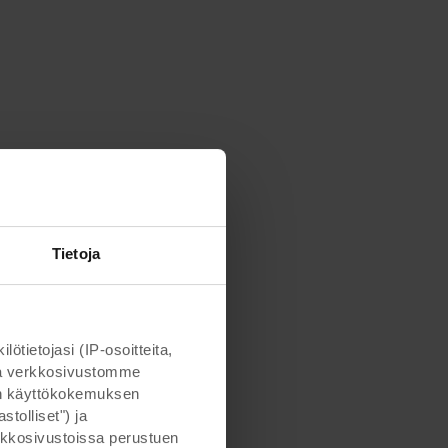
Tietoja
ietojasi (IP-osoitteita,
otta verkkosivustomme
man käyttökokemuksen
tolliset") ja
kkosivustoissa perustuen