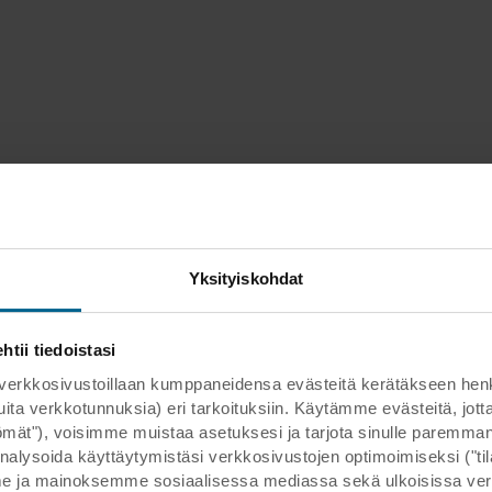
Yksityiskohdat
ii tiedoistasi
kosivustoillaan kumppaneidensa evästeitä kerätäkseen henkilöt
 muita verkkotunnuksia) eri tarkoituksiin. Käytämme evästeitä, j
ttömät"), voisimme muistaa asetuksesi ja tarjota sinulle parem
nalysoida käyttäytymistäsi verkkosivustojen optimoimiseksi ("tilas
 ja mainoksemme sosiaalisessa mediassa sekä ulkoisissa ver