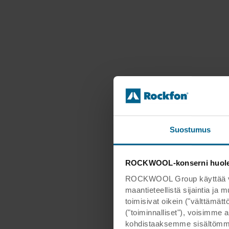
Suostumus
ROCKWOOL-konserni huoleht
ROCKWOOL Group käyttää verk
maantieteellistä sijaintia ja
toimisivat oikein ("välttämä
("toiminnalliset"), voisimme a
kohdistaaksemme sisältömme