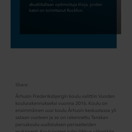
akustiikaltaan optimoituja tiloja, joiden
katot on toimittanut Rockfon.
Share
Århusin Frederiksbjergin koulu valittiin Vuoden
koulurakennukseksi vuonna 2016. Koulu on
ensimmäinen uusi koulu Århusin keskustassa yli
sataan vuoteen ja se on rakennettu Tanskan
peruskoulu-uudistuksen periaatteiden
mukaisesti. Koululaisten tulisi liikkua vähintään