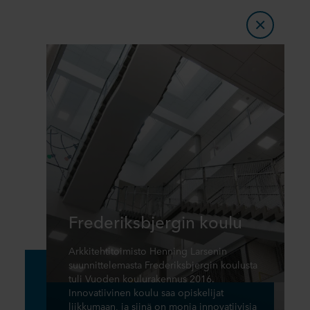
Frederiksbjergin koulu
Arkkitehtitoimisto Henning Larsenin
suunnittelemasta Frederiksbjergin koulusta
tuli Vuoden koulurakennus 2016.
Innovatiivinen koulu saa opiskelijat
liikkumaan, ja siinä on monia innovatiivisia