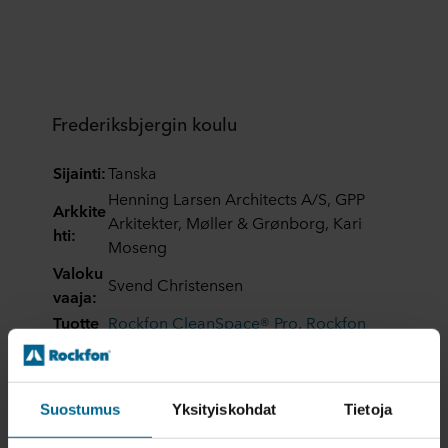
Frederiksbjergin koulu
Sijainti:
Tanska
Henning Larsen Architects A/S, GPP
Arkkite
Arkitekter, Møller & Grønborg, Kari
hti:
Moseng
Valoku
Svend Christensen
vaaja:
Tuotte
Rockfon CleanSpace® Pro
,
Rockfon
et:
Sonar®
,
Rockfon® Boxer
Reuna
muodo
A24, AEX, M
Suostumus
Yksityiskohdat
Tietoja
t:
Mitat:
600 x 600, 1200 x 1200, 1500 x 600