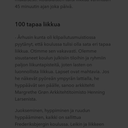
45 minuutin ajan joka päivä.
100 tapaa liikkua
- Århusin kunta oli kilpailutusmuistiossa
pyytänyt, että koulussa tulisi olla sata eri tapaa
liikkua. Otimme sen vakavasti. Olemme
sisustaneet koulun julkisiin tiloihin ja ryhmiin
paljon liikuntapisteitä, joten lasten on
luonnollista liikkua. Lapset ovat mahtavia. Jos
he näkevät pyöreän ympyrän lattialla, he
hyppäävät sen päälle, sanoo arkkitehti
Margrethe Grøn Arkkitehtitoimisto Henning
Larsenista.
Juokseminen, hyppiminen ja ruudun
hyppääminen, kaikki on sallittua
Frederiksbjergin koulussa. Leikin ja liikkeen