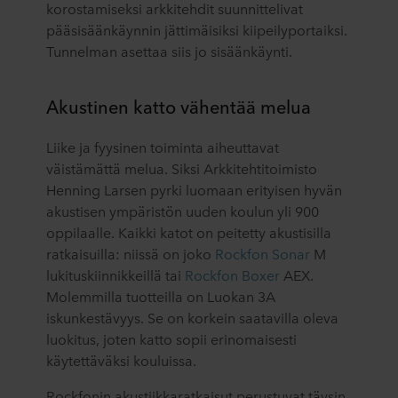
korostamiseksi arkkitehdit suunnittelivat
pääsisäänkäynnin jättimäisiksi kiipeilyportaiksi.
Tunnelman asettaa siis jo sisäänkäynti.
Akustinen katto vähentää melua
Liike ja fyysinen toiminta aiheuttavat
väistämättä melua. Siksi Arkkitehtitoimisto
Henning Larsen pyrki luomaan erityisen hyvän
akustisen ympäristön uuden koulun yli 900
oppilaalle. Kaikki katot on peitetty akustisilla
ratkaisuilla: niissä on joko
Rockfon Sonar
M
lukituskiinnikkeillä tai
Rockfon Boxer
AEX.
Molemmilla tuotteilla on Luokan 3A
iskunkestävyys. Se on korkein saatavilla oleva
luokitus, joten katto sopii erinomaisesti
käytettäväksi kouluissa.
Rockfonin akustiikkaratkaisut perustuvat täysin