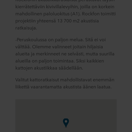
kierrätettäviin kivivillalevyihin, joilla on korkein
mahdollinen paloluokitus (A1). Rockfon toimitti
projektiin yhteensä 13 700 m2 akustisia
ratkaisuja.
-Peruskoulussa on paljon melua. Sitä ei voi
välttää. Olemme valinneet joitain hiljaisia ​​
alueita ja merkinneet ne selvästi, mutta suurilla
alueilla on paljon toimintaa. Siksi kaikkien
kattojen akustiikkaa säädellään.
Valitut kattoratkaisut mahdollistavat enemmän
liikettä vaarantamatta akustista äänen laatua.