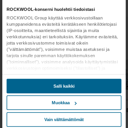
ROCKWOOL-konserni huolehtii tiedoistasi
ROCKWOOL Group käyttää verkkosivustoillaan
kumppaneidensa evästeitä kerätäkseen henkilötietojasi
(IP-osoitteita, maantieteellistä sijaintia ja muita
verkkotunnuksia) eri tarkoituksiin. Käytämme evästeitä,
Aiheeseen liittyviä tapaustutkimuksia
jotta verkkosivustomme toimisivat oikein
("välttämättömät"), voisimme muistaa asetuksesi ja
tarjota sinulle paremman käyttökokemuksen
("toiminnalliset"), voisimme analysoida käyttäytymistäsi
verkkosivustojen optimoimiseksi ("tilastolliset") ja
kohdistaaksemme sisältömme ja mainoksemme
sosiaalisessa mediassa sekä ulkoisissa
Salli kaikki
verkkosivustoissa perustuen käyttäytymiseesi
verkkosivustoillamme ("markkinointi"). Tietoja
Koulutus
Koulutus
K
verkkosivustomme käytöstä voidaan luovuttaa
Muokkaa
sosiaalisen median, mainonta- ja
Koulun värikkäät
Phoenix Academy
analysointikumppaneillemme. Kumppanimme voivat
alakatot
yhdistää nämä tiedot muihin tietoihin, jotka heille on
Vain välttämättömät
ilmaisevat tilan
aikaisemmin annettu tai jotka he ovat keränneet