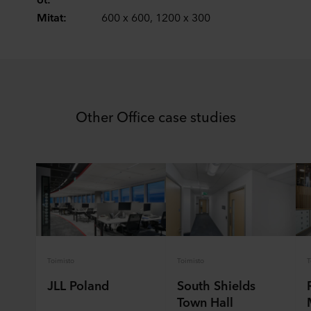
Mitat:
600 x 600, 1200 x 300
Other Office case studies
Toimisto
Toimisto
T
JLL Poland
South Shields
Town Hall