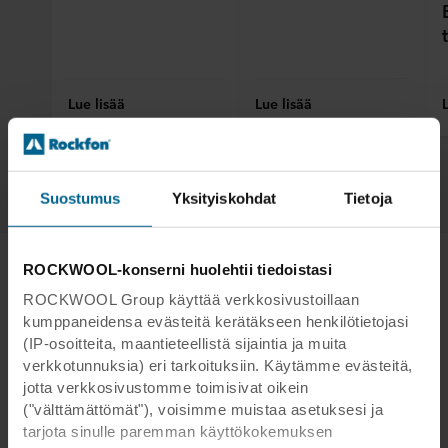
Lue lisää
Lue lisää
1
/
3
Suostumus
Yksityiskohdat
Tietoja
ROCKWOOL-konserni huolehtii tiedoistasi
ROCKWOOL Group käyttää verkkosivustoillaan
kumppaneidensa evästeitä kerätäkseen henkilötietojasi
(IP-osoitteita, maantieteellistä sijaintia ja muita
verkkotunnuksia) eri tarkoituksiin. Käytämme evästeitä,
jotta verkkosivustomme toimisivat oikein
("välttämättömät"), voisimme muistaa asetuksesi ja
tarjota sinulle paremman käyttökokemuksen