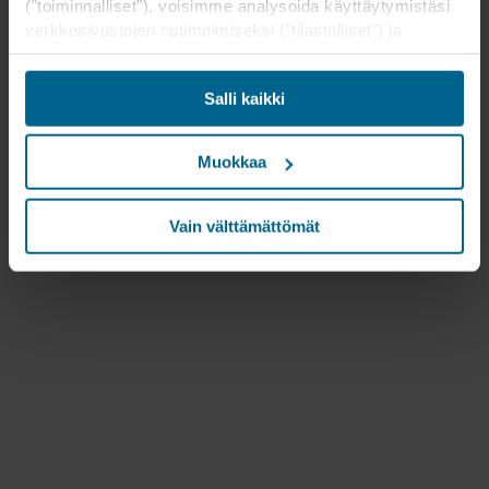
("toiminnalliset"), voisimme analysoida käyttäytymistäsi
verkkosivustojen optimoimiseksi ("tilastolliset") ja
kohdistaaksemme sisältömme ja mainoksemme
sosiaalisessa mediassa sekä ulkoisissa
Salli kaikki
verkkosivustoissa perustuen käyttäytymiseesi
verkkosivustoillamme ("markkinointi"). Tietoja
verkkosivustomme käytöstä voidaan luovuttaa
Muokkaa
sosiaalisen median, mainonta- ja
analysointikumppaneillemme. Kumppanimme voivat
yhdistää nämä tiedot muihin tietoihin, jotka heille on
Vain välttämättömät
aikaisemmin annettu tai jotka he ovat keränneet
palveluidensa avulla. Kumppani voi olla kolmannessa
maassa, mukaan lukien Yhdysvallat, ja hyväksymällä
evästeet hyväksyt myös tämän siirron. Muistathan, että
suojan taso kolmannessa maassa ei välttämättä ole
sama kuin EU/ETA-maissa.
Alla on lisätietoja evästeiden asettamisesta,
yleisluontoista kerätyistä tiedoista, linkeistä mahdollisten
kumppaneidemme tietosuojakäytäntöön ja siitä, kuinka
kauan kukin eväste säilyy tallennettuna päätelaitteellesi.