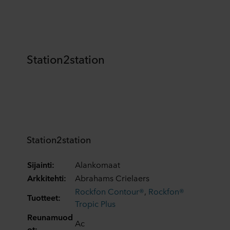
Station2station
Station2station
Sijainti:
Alankomaat
Arkkitehti:
Abrahams Crielaers
Rockfon Contour®
,
Rockfon®
Tuotteet:
Tropic Plus
Reunamuod
Ac
ot: