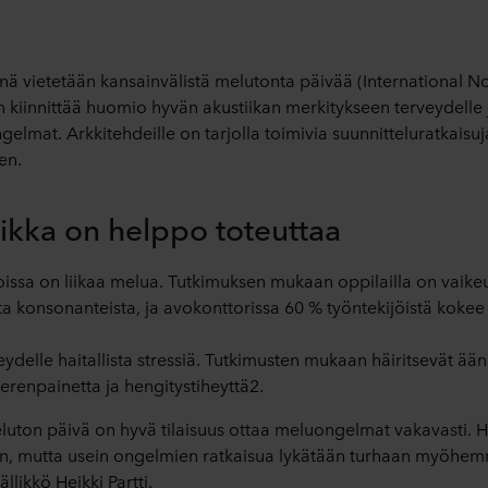
nä vietetään kansainvälistä melutonta päivää (International 
n kiinnittää huomio hyvän akustiikan merkitykseen terveydelle
lmat. Arkkitehdeille on tarjolla toimivia suunnitteluratkaisuj
en.
ikka on helppo toteuttaa
toissa on liikaa melua. Tutkimuksen mukaan oppilailla on vaike
ta konsonanteista, ja avokonttorissa 60 % työntekijöistä kok
ydelle haitallista stressiä. Tutkimusten mukaan häiritsevät ää
verenpainetta ja hengitystiheyttä2.
luton päivä on hyvä tilaisuus ottaa meluongelmat vakavasti. H
n, mutta usein ongelmien ratkaisua lykätään turhaan myöhem
likkö Heikki Partti.