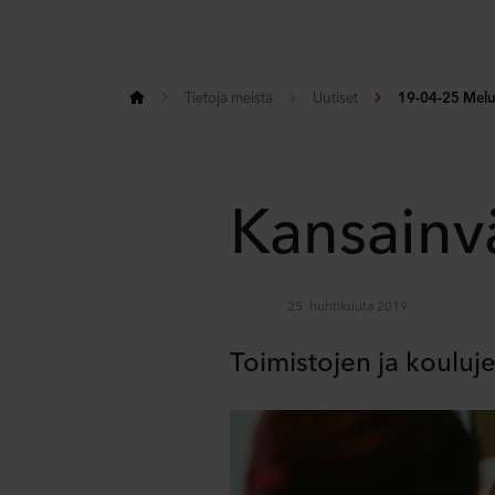
Tietoja meistä
Uutiset
19-04-25 Melu
Kansainv
25. huhtikuuta 2019
Toimistojen ja kouluj
Share