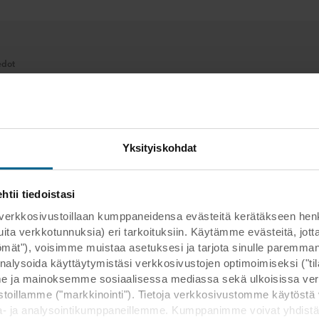
edot
osa Grossett
ointipäällikkö / Marketing
r
Yksityiskohdat
ail
ii tiedoistasi
kosivustoillaan kumppaneidensa evästeitä kerätäkseen henkilöt
 muita verkkotunnuksia) eri tarkoituksiin. Käytämme evästeitä, j
ttömät"), voisimme muistaa asetuksesi ja tarjota sinulle parem
nalysoida käyttäytymistäsi verkkosivustojen optimoimiseksi ("tilas
etoja Rockfonista
 ja mainoksemme sosiaalisessa mediassa sekä ulkoisissa ver
toillamme ("markkinointi"). Tietoja verkkosivustomme käytöstä 
a- ja analysointikumppaneillemme. Kumppanimme voivat yhdistä