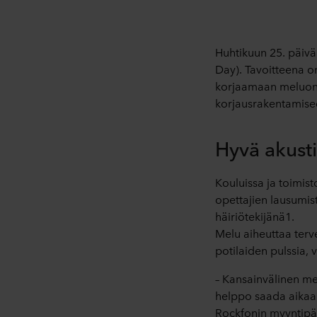
Huhtikuun 25. päivä
Day). Tavoitteena o
korjaamaan meluonge
korjausrakentamise
Hyvä akusti
Kouluissa ja toimis
opettajien lausumis
häiriötekijänä1.
Melu aiheuttaa terve
potilaiden pulssia, 
– Kansainvälinen me
helppo saada aikaa
Rockfonin myyntipääl