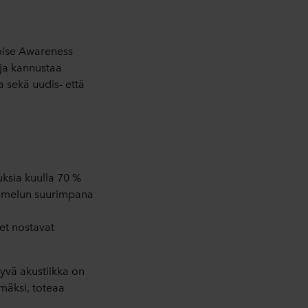
Noise Awareness
 ja kannustaa
a sekä uudis- että
uksia kuulla 70 %
ee melun suurimpana
net nostavat
yvä akustiikka on
mäksi, toteaa