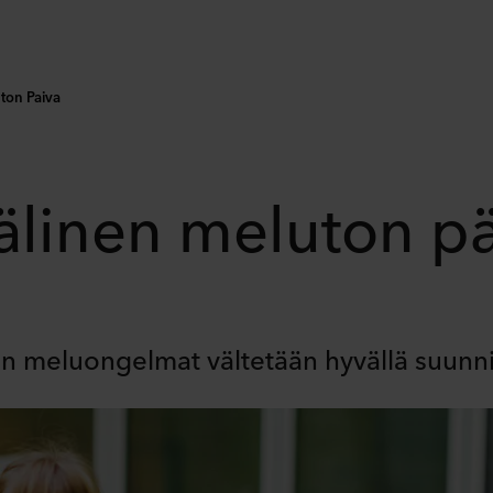
ton Paiva
älinen meluton pä
en meluongelmat vältetään hyvällä suunnit