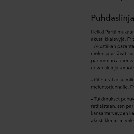
Puhdaslinja
Heikki Partti mukaa
akustiikkalevyjä, Fri
– Akustiikan paranta
melun ja estävät sen 
paremman äänenvaime
erivärisinä ja -muo
– Olipa ratkaisu mi
meluntorjunnalle, F
– Tutkimukset puhu
ratkaistaan, sen par
kansanterveyden kann
akustiikka-asiat vak