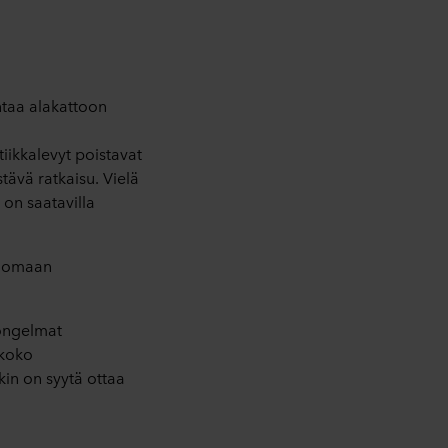
ntaa alakattoon
iikkalevyt poistavat
stävä ratkaisu. Vielä
on saatavilla
enomaan
uongelmat
 koko
kin on syytä ottaa