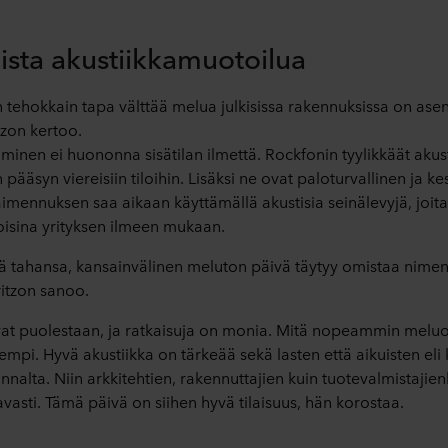
ista akustiikkamuotoilua
n tehokkain tapa välttää melua julkisissa rakennuksissa on ase
tzon kertoo.
minen ei huononna sisätilan ilmettä. Rockfonin tyylikkäät akust
pääsyn viereisiin tiloihin. Lisäksi ne ovat paloturvallinen ja ke
nnuksen saa aikaan käyttämällä akustisia seinälevyjä, joita 
toisina yrityksen ilmeen mukaan.
kä tahansa, kansainvälinen meluton päivä täytyy omistaa nim
ritzon sanoo.
vat puolestaan, ja ratkaisuja on monia. Mitä nopeammin mel
empi. Hyvä akustiikka on tärkeää sekä lasten että aikuisten eli
alta. Niin arkkitehtien, rakennuttajien kuin tuotevalmistajien
avasti. Tämä päivä on siihen hyvä tilaisuus, hän korostaa.