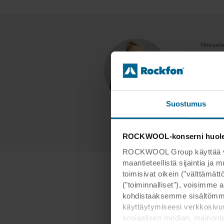
Yhteysti
Ro
Markkin
Manage
Suostumus
E-m
ROCKWOOL-konserni huoleht
ROCKWOOL Group käyttää verk
maantieteellistä sijaintia ja
toimisivat oikein ("välttämä
("toiminnalliset"), voisimme a
Ti
kohdistaaksemme sisältömme
käyttäytymiseesi verkkosivus
sosiaalisen median, mainont