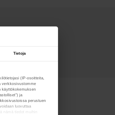
Tietoja
ietojasi (IP-osoitteita,
otta verkkosivustomme
man käyttökokemuksen
tolliset") ja
kkosivustoissa perustuen
voidaan luovuttaa
ä nämä tiedot muihin