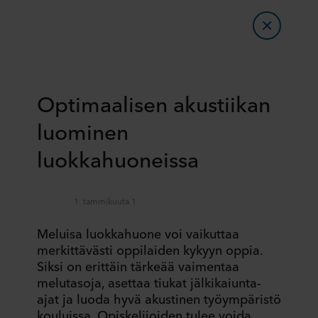
Optimaalisen akustiikan
luominen
luokkahuoneissa
1. tammikuuta 1
Meluisa luokkahuone voi vaikuttaa
merkittävästi oppilaiden kykyyn oppia.
Siksi on erittäin tärkeää vaimentaa
melutasoja, asettaa tiukat jälkikaiunta-
ajat ja luoda hyvä akustinen työympäristö
kouluissa. Opiskelijoiden tulee voida