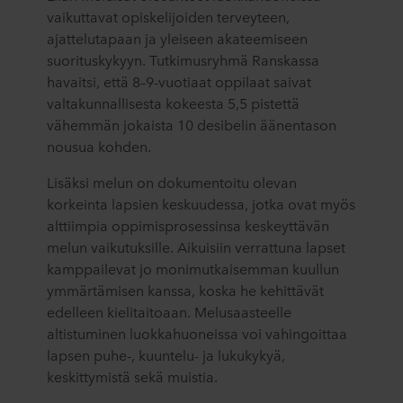
vaikuttavat opiskelijoiden terveyteen,
ajattelutapaan ja yleiseen akateemiseen
suorituskykyyn. Tutkimusryhmä Ranskassa
havaitsi, että 8–9-vuotiaat oppilaat saivat
valtakunnallisesta kokeesta 5,5 pistettä
vähemmän jokaista 10 desibelin äänentason
nousua kohden.
Lisäksi melun on dokumentoitu olevan
korkeinta lapsien keskuudessa, jotka ovat myös
alttiimpia oppimisprosessinsa keskeyttävän
melun vaikutuksille. Aikuisiin verrattuna lapset
kamppailevat jo monimutkaisemman kuullun
ymmärtämisen kanssa, koska he kehittävät
edelleen kielitaitoaan. Melusaasteelle
altistuminen luokkahuoneissa voi vahingoittaa
lapsen puhe-, kuuntelu- ja lukukykyä,
keskittymistä sekä muistia.