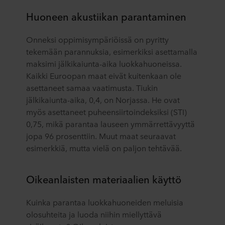
Huoneen akustiikan parantaminen
Onneksi oppimisympäriöissä on pyritty
tekemään parannuksia, esimerkiksi asettamalla
maksimi jälkikaiunta-aika luokkahuoneissa.
Kaikki Euroopan maat eivät kuitenkaan ole
asettaneet samaa vaatimusta. Tiukin
jälkikaiunta-aika, 0,4, on Norjassa. He ovat
myös asettaneet puheensiirtoindeksiksi (STI)
0,75, mikä parantaa lauseen ymmärrettävyyttä
jopa 96 prosenttiin. Muut maat seuraavat
esimerkkiä, mutta vielä on paljon tehtävää.
Oikeanlaisten materiaalien käyttö
Kuinka parantaa luokkahuoneiden meluisia
olosuhteita ja luoda niihin miellyttävä