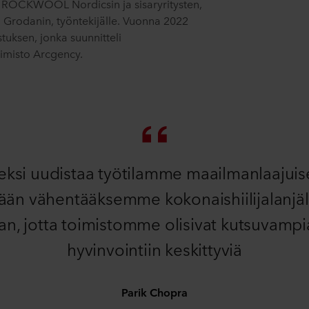
in, ROCKWOOL Nordicsin ja sisaryritysten,
 Grodanin, työntekijälle. Vuonna 2022
tuksen, jonka suunnitteli
oimisto Arcgency.
eksi uudistaa työtilamme maailmanlaajui
stään vähentääksemme kokonaishiilijalan
n, jotta toimistomme olisivat kutsuvampi
hyvinvointiin keskittyviä
Parik Chopra