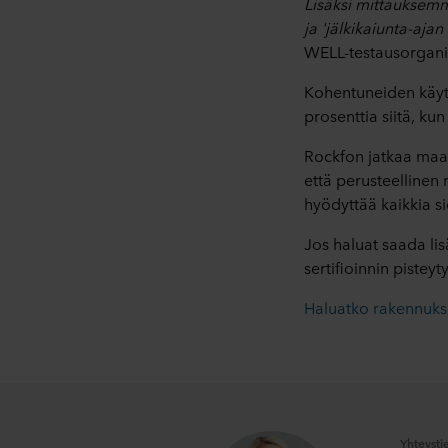
Lisäksi mittauksemme
ja 'jälkikaiunta-ajan
WELL-testausorgani
Kohentuneiden käyt
prosenttia siitä, ku
Rockfon jatkaa maai
että perusteellinen
hyödyttää kaikkia s
Jos haluat saada li
sertifioinnin pisteyt
Haluatko rakennukses
Yhteysti