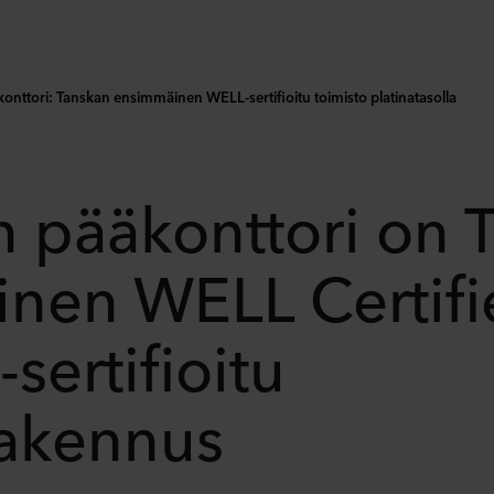
onttori: Tanskan ensimmäinen WELL-sertifioitu toimisto platinatasolla
n pääkonttori on 
nen WELL Certif
sertifioitu
rakennus