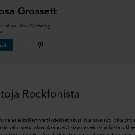
osa Grossett
ointipäällikkö / Marketing
r
ail
etoja Rockfonista
mme asiakkaillemme täydelliset akustiikkaratkaisut, jotka yhdi
lasta valmistetut akustiikkalevyt, listajärjestelmät ja lisätarvikke
i kokonaisuudeksi. Akustiikkaratkaisumme tarjoavat nopean j