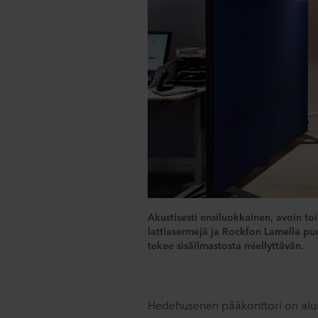
Akustisesti ensiluokkainen, avoin t
lattiasermejä ja Rockfon Lamella puu
tekee sisäilmastosta miellyttävän.
Hedehusenen pääkonttori on alun