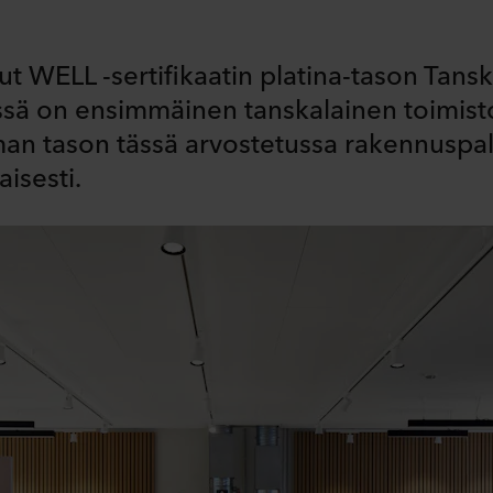
ut WELL -sertifikaatin platina-tason Ta
essä on ensimmäinen tanskalainen toimist
an tason tässä arvostetussa rakennusp
isesti.