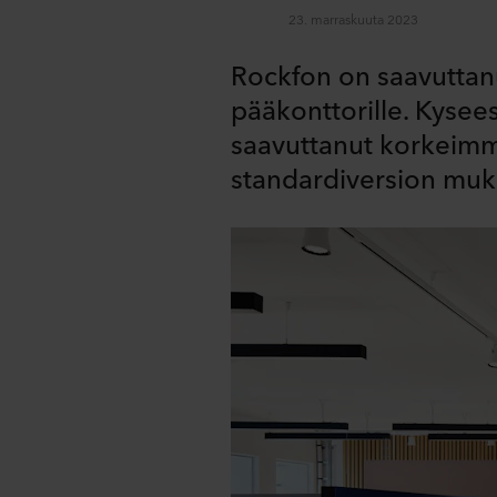
23. marraskuuta 2023
Rockfon on saavuttan
pääkonttorille. Kyse
saavuttanut korkeimm
standardiversion muka
Share