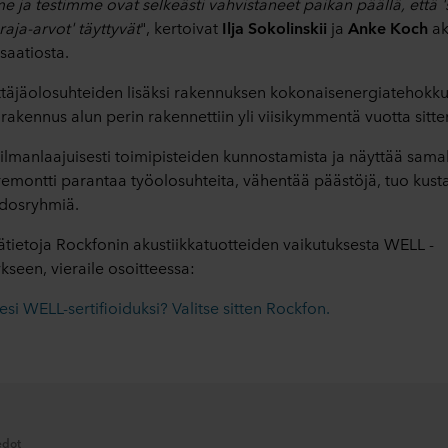
 ja testimme ovat selkeästi vahvistaneet paikan päällä, että 's
 raja-arvot' täyttyvät
", kertoivat
Ilja Sokolinskii
ja
Anke Koch
ak
saatiosta.
täjäolosuhteiden lisäksi rakennuksen kokonaisenergiatehokku
n rakennus alun perin rakennettiin yli viisikymmentä vuotta sitte
lmanlaajuisesti toimipisteiden kunnostamista ja näyttää samall
 remontti parantaa työolosuhteita, vähentää päästöjä, tuo kust
idosryhmiä.
sätietoja Rockfonin akustiikkatuotteiden vaikutuksesta WELL -
ykseen, vieraile osoitteessa:
i WELL-sertifioiduksi? Valitse sitten Rockfon.
edot