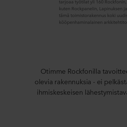
tarjoaa työtilat yli 160 Rockfon
kuten Rockpanelin, Lapinuksen ja
tämä toimistorakennus koki uudis
kööpenhaminalainen arkkitehtit
Otimme Rockfonilla tavoitte
olevia rakennuksia - ei pelkä
ihmiskeskeisen lähestymistava