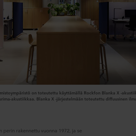
oimistoympäristö on toteutettu käyttämällä Rockfon Blanka X -akusti
rima-akustiikkaa. Blanka X -järjestelmään toteutettu diffuusinen il
 perin rakennettu vuonna 1972, ja se