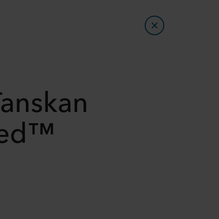
Tanskan
ied™