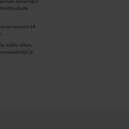
einien äänieristys'
kreditoidusta
us on noussut 64
n.
a mallia siihen,
annussäästöjä ja