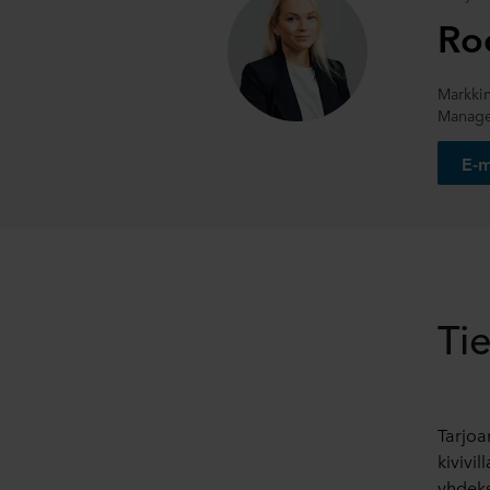
Ro
Markkin
Manage
E-m
Ti
Tarjoa
kivivil
yhdeks