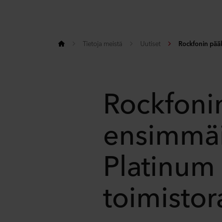
Tietoja meistä
Uutiset
Rockfonin pääk
Rockfoni
ensimmäi
Platinum -
toimisto