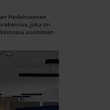
nskan Hedehusenen
orakennus, joka on
alkinnossa uusimman