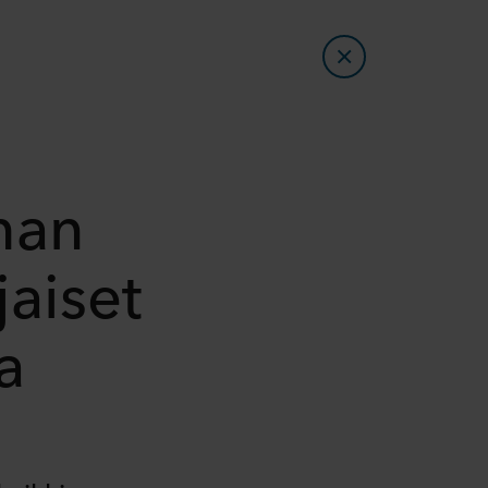
man
jaiset
a