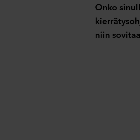
Onko sinull
kierrätyso
niin sovita