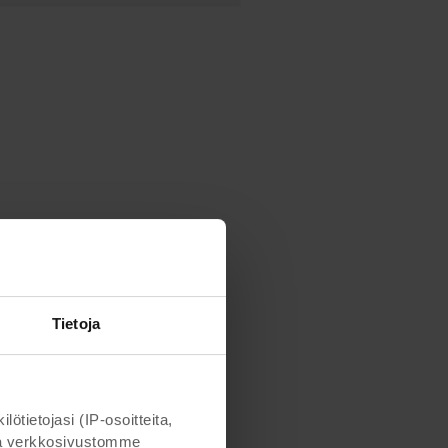
Tietoja
ietojasi (IP-osoitteita,
otta verkkosivustomme