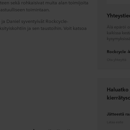
teen sekä rohkaisivat muita alan toimijoita
astuulliseen toimintaan.
Yhteystie
 ja Daniel syventyivät Rockcycle-
Älä epäröi o
sityiskohtiin ja sen taustoihin. Voit katsoa
kaikissa kest
kysymyksissä
Rockcycle -k
Ota yhteyttä
Haluatko 
kierrätys
Jätteestä ra
Lataa esite