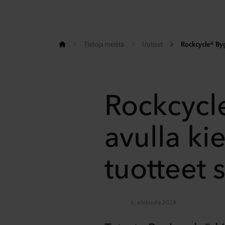
Tietoja meistä
Uutiset
Rockcycle® By
Rockcycl
avulla kie
tuotteet 
6. elokuuta 2024