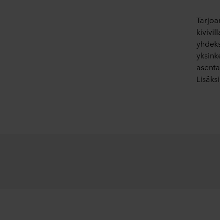
Tarjoa
kivivil
yhdeks
yksink
asenta
Lisäks