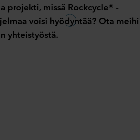
a projekti, missä Rockcycle® -
hjelmaa voisi hyödyntää? Ota meihin
an yhteistyöstä.