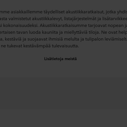
mme asiakkaillemme täydelliset akustiikkaratkaisut, jotka yhdi
lasta valmistetut akustiikkalevyt, listajärjestelmät ja lisätarvikke
i kokonaisuudeksi. Akustiikkaratkaisumme tarjoavat nopean j
ertaisen tavan luoda kauniita ja miellyttäviä tiloja. Ne ovat he
a, kestäviä ja suojaavat ihmisiä melulta ja tulipalon leviämiselt
i ne tukevat kestävämpää tulevaisuutta.
Lisätietoja meistä