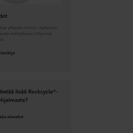
dot
ttaa yhteyttä meihin. Autamme
ävään kehitykseen liittyvissä
si.
ierrätys
tietää lisää Rockcycle®-
ohjelmasta?
aka-aineeksi