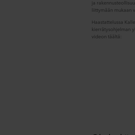
ja rakennusteollisuu
liittymään mukaan v
Haastattelussa Kalle
kierrätysohjelman yk
videon täältä: