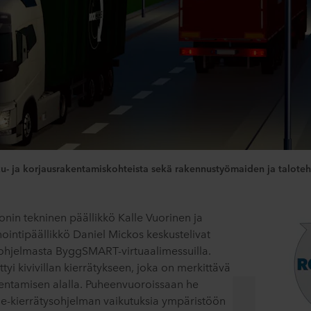
u- ja korjausrakentamiskohteista sekä rakennustyömaiden ja taloteht
onin tekninen päällikkö Kalle Vuorinen ja
intipäällikkö Daniel Mickos keskustelivat
sohjelmasta ByggSMART-virtuaalimessuilla.
ttyi kivivillan kierrätykseen, joka on merkittävä
entamisen alalla. Puheenvuoroissaan he
cle-kierrätysohjelman vaikutuksia ympäristöön