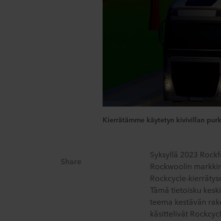
Kierrätämme käytetyn kivivillan purk
Syksyllä 2023 Rockf
Share
Rockwoolin markkino
Rockcycle-kierräty
Tämä tietoisku keski
teema kestävän rak
käsittelivät Rockcy