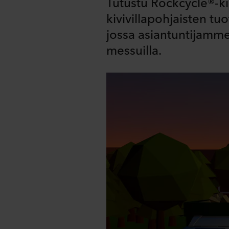
Tutustu Rockcycle®-k
kivivillapohjaisten tu
jossa asiantuntijamm
messuilla.