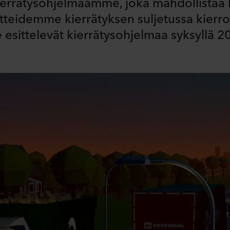
ierrätysohjelmaamme, joka mahdollistaa 
otteidemme kierrätyksen suljetussa kierro
e esittelevät kierrätysohjelmaa syksyllä