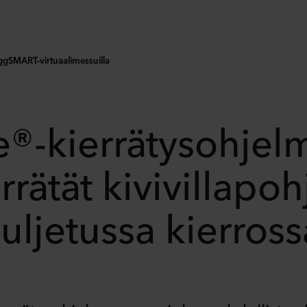
ggSMART-virtuaalimessuilla
e®-kierrätysohjel
rrätät kivivillapoh
suljetussa kierross