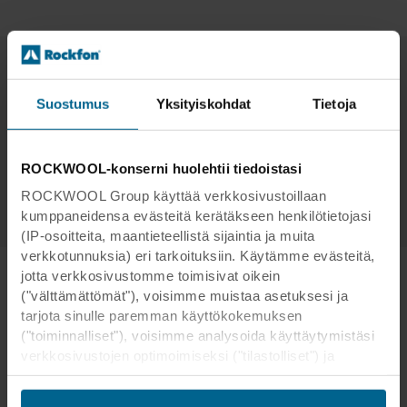
Yhteystiedot
Suostumus
Yksityiskohdat
Tietoja
Roosa Grossett
Markkinointipäällikkö / Marketing
Manager
ROCKWOOL-konserni huolehtii tiedoistasi
ROCKWOOL Group käyttää verkkosivustoillaan
E-mail
kumppaneidensa evästeitä kerätäkseen henkilötietojasi
(IP-osoitteita, maantieteellistä sijaintia ja muita
verkkotunnuksia) eri tarkoituksiin. Käytämme evästeitä,
jotta verkkosivustomme toimisivat oikein
("välttämättömät"), voisimme muistaa asetuksesi ja
Tietoja Rockfonista
tarjota sinulle paremman käyttökokemuksen
("toiminnalliset"), voisimme analysoida käyttäytymistäsi
verkkosivustojen optimoimiseksi ("tilastolliset") ja
kohdistaaksemme sisältömme ja mainoksemme
Tarjoamme asiakkaillemme täydelliset
sosiaalisessa mediassa sekä ulkoisissa