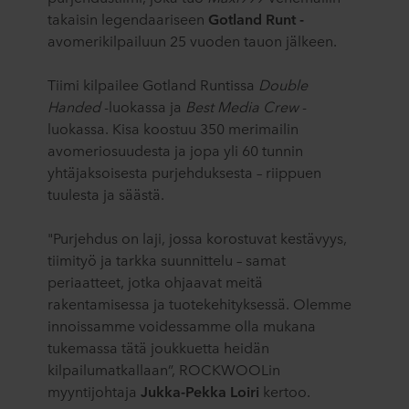
takaisin legendaariseen
Gotland Runt -
avomerikilpailuun 25 vuoden tauon jälkeen.
Tiimi kilpailee Gotland Runtissa
Double
Handed
-luokassa ja
Best Media Crew
-
luokassa. Kisa koostuu 350 merimailin
avomeriosuudesta ja jopa yli 60 tunnin
yhtäjaksoisesta purjehduksesta – riippuen
tuulesta ja säästä.
"Purjehdus on laji, jossa korostuvat kestävyys,
tiimityö ja tarkka suunnittelu – samat
periaatteet, jotka ohjaavat meitä
rakentamisessa ja tuotekehityksessä. Olemme
innoissamme voidessamme olla mukana
tukemassa tätä joukkuetta heidän
kilpailumatkallaan”, ROCKWOOLin
myyntijohtaja
Jukka-Pekka Loiri
kertoo.