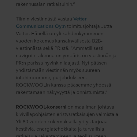
rakennusalan ratkaisuihin.”
Tiimin viestinnästä vastaa
Vetter
Communications Oy:n
toimitusjohtaja Jutta
Vetter. Hänellä on yli kahdenkymmenen
vuoden kokemus kansainvälisestä B2B-
viestinnästä sekä PR:stä. ”Ammatillisesti
navigoin rakennetun ympäristön viestinnän ja
PR:n parissa hyvinkin laajasti. Nyt pääsen
yhdistämään viestinnän myös suureen
intohimoomme, purjehdukseen.
ROCKWOOLin kanssa pääsemme yhdessä
rakentamaan näkyvyyttä ja onnistumista.”
ROCKWOOL-konserni
on maailman johtava
kivivillapohjaisten eristysratkaisujen valmistaja.
Yli 80 vuoden kokemuksella yritys tarjoaa
kestäviä, energiatehokkaita ja turvallisia
ratkaisuja rakentamiseen ja teollisuuteen.