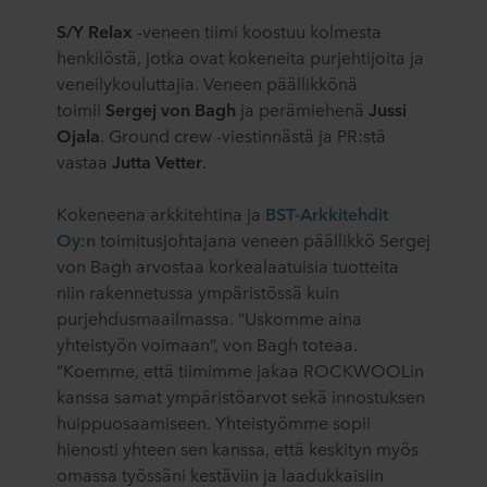
S/Y Relax
-veneen tiimi koostuu kolmesta
henkilöstä, jotka ovat kokeneita purjehtijoita ja
veneilykouluttajia. Veneen päällikkönä
toimii
Sergej von Bagh
ja perämiehenä
Jussi
Ojala
. Ground crew -viestinnästä ja PR:stä
vastaa
Jutta Vetter
.
Kokeneena arkkitehtina ja
BST-Arkkitehdit
Oy:n
toimitusjohtajana veneen päällikkö Sergej
von Bagh arvostaa korkealaatuisia tuotteita
niin rakennetussa ympäristössä kuin
purjehdusmaailmassa. ”Uskomme aina
yhteistyön voimaan”, von Bagh toteaa.
”Koemme, että tiimimme jakaa ROCKWOOLin
kanssa samat ympäristöarvot sekä innostuksen
huippuosaamiseen. Yhteistyömme sopii
hienosti yhteen sen kanssa, että keskityn myös
omassa työssäni kestäviin ja laadukkaisiin