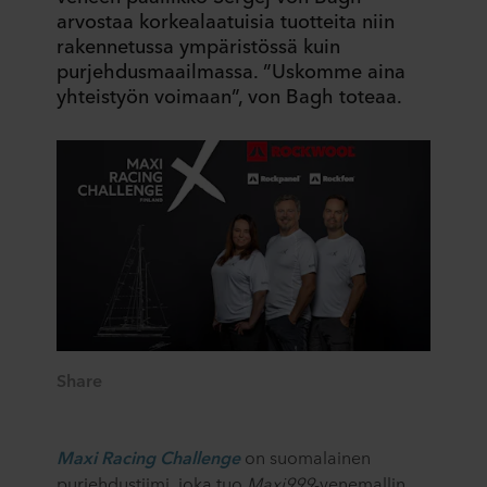
arvostaa korkealaatuisia tuotteita niin
rakennetussa ympäristössä kuin
purjehdusmaailmassa. ”Uskomme aina
yhteistyön voimaan”, von Bagh toteaa.
Share
Maxi Racing Challenge
on suomalainen
purjehdustiimi, joka tuo
Maxi999
-venemallin