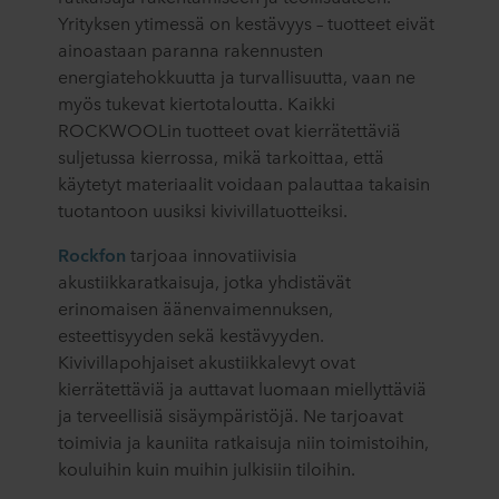
Yrityksen ytimessä on kestävyys – tuotteet eivät
ainoastaan paranna rakennusten
energiatehokkuutta ja turvallisuutta, vaan ne
myös tukevat kiertotaloutta. Kaikki
ROCKWOOLin tuotteet ovat kierrätettäviä
suljetussa kierrossa, mikä tarkoittaa, että
käytetyt materiaalit voidaan palauttaa takaisin
tuotantoon uusiksi kivivillatuotteiksi.
Rockfon
tarjoaa innovatiivisia
akustiikkaratkaisuja, jotka yhdistävät
erinomaisen äänenvaimennuksen,
esteettisyyden sekä kestävyyden.
Kivivillapohjaiset akustiikkalevyt ovat
kierrätettäviä ja auttavat luomaan miellyttäviä
ja terveellisiä sisäympäristöjä. Ne tarjoavat
toimivia ja kauniita ratkaisuja niin toimistoihin,
kouluihin kuin muihin julkisiin tiloihin.