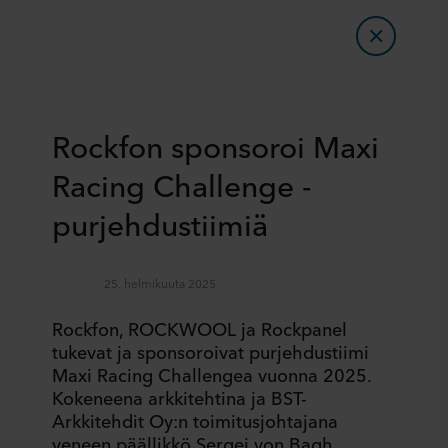
Rockfon sponsoroi Maxi
Racing Challenge -
purjehdustiimiä
25. helmikuuta 2025
Rockfon, ROCKWOOL ja Rockpanel
tukevat ja sponsoroivat purjehdustiimi
Maxi Racing Challengea vuonna 2025.
Kokeneena arkkitehtina ja BST-
Arkkitehdit Oy:n toimitusjohtajana
veneen päällikkö Sergej von Bagh