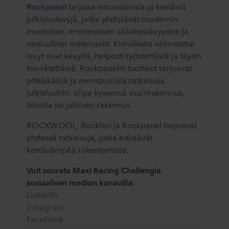
Rockpanel
tarjoaa innovatiivisia ja kestäviä
julkisivulevyjä, jotka yhdistävät modernin
muotoilun, erinomaisen säänkestävyyden ja
vastuulliset materiaalit. Kivivillasta valmistetut
levyt ovat kevyitä, helposti työstettäviä ja täysin
kierrätettäviä. Rockpanelin tuotteet tarjoavat
pitkäikäisiä ja monipuolisia ratkaisuja
julkisivuihin, olipa kyseessä asuinrakennus,
liiketila tai julkinen rakennus.
ROCKWOOL, Rockfon ja Rockpanel tarjoavat
yhdessä ratkaisuja, jotka edistävät
kestävämpää rakentamista.
Voit seurata Maxi Racing Challengia
sosiaalisen median kanavilla:
LinkedIn
Instagram
Facebook