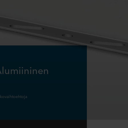
Alumiininen
okovaihtoehtoja