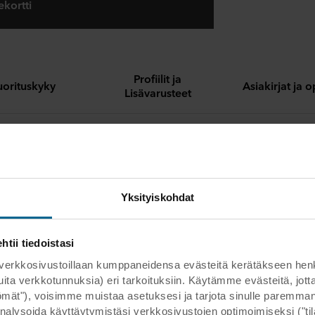
ekortti
Profiilit ja
uorituskyky
Asiakirjat ja 
Lisävarusteet
ään tasaisten siirtymien saamiseen aikaan modulaaristen ja ru
ettyjen alakattojen välille
intuu täydellisesti Chicago Metallic -listoihin
Yksityiskohdat
 leikata oikeankokoisiksi vakiotyökalujen avulla
ii tiedoistasi
kosivustoillaan kumppaneidensa evästeitä kerätäkseen henkilöt
 muita verkkotunnuksia) eri tarkoituksiin. Käytämme evästeitä, j
ttömät"), voisimme muistaa asetuksesi ja tarjota sinulle parem
nalysoida käyttäytymistäsi verkkosivustojen optimoimiseksi ("tilas