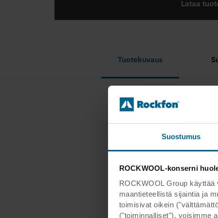
Lataa tuot
Tuotekuvaus
S
Käytet
kiinnit
Väri so
Suostumus
Helppo
ROCKWOOL-konserni huoleht
ROCKWOOL Group käyttää verk
maantieteellistä sijaintia ja
toimisivat oikein ("välttämä
("toiminnalliset"), voisimme a