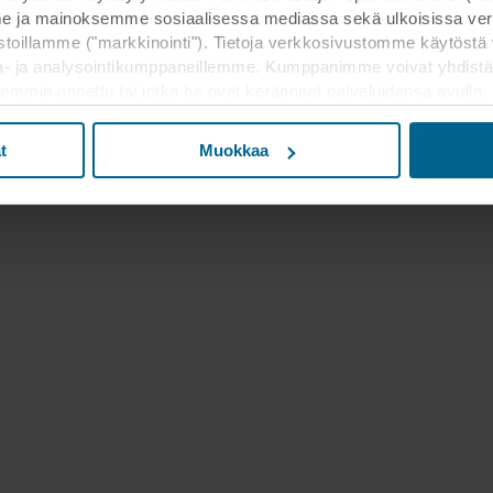
 ja mainoksemme sosiaalisessa mediassa sekä ulkoisissa ver
toillamme ("markkinointi"). Tietoja verkkosivustomme käytöstä 
a- ja analysointikumppaneillemme. Kumppanimme voivat yhdistä
kaisemmin annettu tai jotka he ovat keränneet palveluidensa avulla
lukien Yhdysvallat, ja hyväksymällä evästeet hyväksyt myös t
a maassa ei välttämättä ole sama kuin EU/ETA-maissa.
t
Muokkaa
n asettamisesta, yleisluontoista kerätyistä tiedoista, linkeistä 
 kuinka kauan kukin eväste säilyy tallennettuna päätelaitteellesi. 
t käyttää evästeitä ja siten käsitellä tietojasi evästeiden avulla.
 muuttaa sitä milloin tahansa napsauttamalla verkkosivuston al
västeiden käytöstä verkkosivustoillamme saat "Lisää"-osiosta ja 
e
, mukaan lukien sen ROCKWOOL-konserniin kuuluvan yrityksen 
jä.