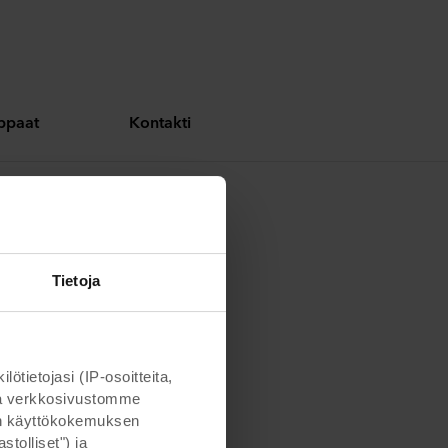
oppaat
Kontakti
uveilla
Tietoja
ietojasi (IP-osoitteita,
otta verkkosivustomme
man käyttökokemuksen
tolliset") ja