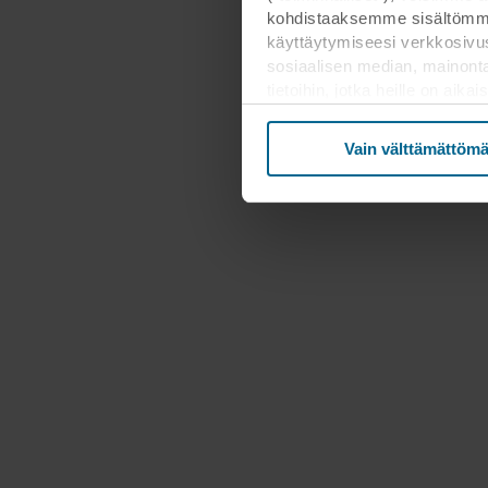
kohdistaaksemme sisältömme
käyttäytymiseesi verkkosivus
sosiaalisen median, mainont
tietoihin, jotka heille on ai
kolmannessa maassa, mukaan 
että suojan taso kolmanness
Vain välttämättömä
Alla on lisätietoja evästeide
tietosuojakäytäntöön ja siitä,
tarkoituksiin sivustomme voiva
Voit perua suostumuksesi tai
evästekuvaketta. Lisätietoa e
tietosuojalausekkeestamm
henkilötietojesi rekisterinpitä