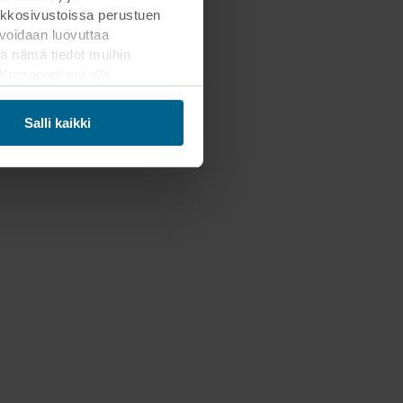
kkosivustoissa perustuen
voidaan luovuttaa
ä nämä tiedot muihin
. Kumppani voi olla
ämän siirron. Muistathan,
Salli kaikki
mahdollisten kumppaneidemme
Päätät itse, mihin
areunassa olevaa
henkilötietojen käsittelystä
tiedot, joka on