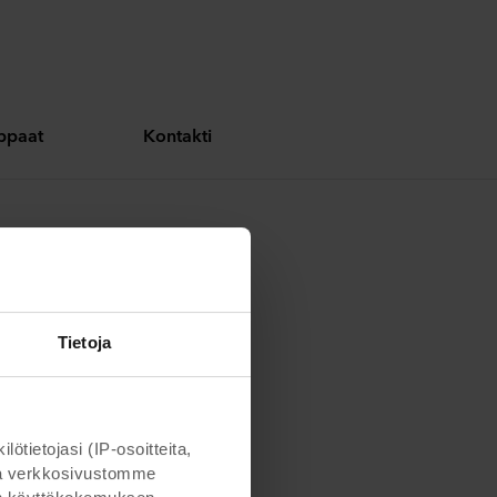
oppaat
Kontakti
Tietoja
ietojasi (IP-osoitteita,
otta verkkosivustomme