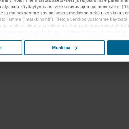
ttömät"), voisimme muistaa asetuksesi ja tarjota sinulle parem
nalysoida käyttäytymistäsi verkkosivustojen optimoimiseksi ("tilas
 ja mainoksemme sosiaalisessa mediassa sekä ulkoisissa ver
toillamme ("markkinointi"). Tietoja verkkosivustomme käytöstä 
a- ja analysointikumppaneillemme. Kumppanimme voivat yhdistä
kaisemmin annettu tai jotka he ovat keränneet palveluidensa avulla
lukien Yhdysvallat, ja hyväksymällä evästeet hyväksyt myös t
a maassa ei välttämättä ole sama kuin EU/ETA-maissa.
t
Muokkaa
n asettamisesta, yleisluontoista kerätyistä tiedoista, linkeistä 
 kuinka kauan kukin eväste säilyy tallennettuna päätelaitteellesi. 
t käyttää evästeitä ja siten käsitellä tietojasi evästeiden avulla.
 muuttaa sitä milloin tahansa napsauttamalla verkkosivuston al
västeiden käytöstä verkkosivustoillamme saat "Lisää"-osiosta ja 
e
, mukaan lukien sen ROCKWOOL-konserniin kuuluvan yrityksen 
jä.