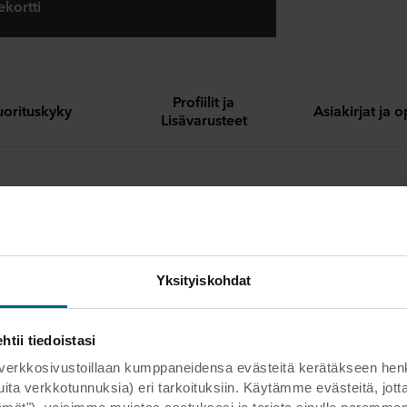
ekortti
Profiilit ja
uorituskyky
Asiakirjat ja 
Lisävarusteet
t sivut on mukautettu erilaisiin profiileihin
ana korroosionkestoluokka D
ärien valikoima
Yksityiskohdat
ii tiedoistasi
kosivustoillaan kumppaneidensa evästeitä kerätäkseen henkilöt
 muita verkkotunnuksia) eri tarkoituksiin. Käytämme evästeitä, j