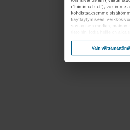
toimisivat oikein ("välttämä
("toiminnalliset"), voisimme a
kohdistaaksemme sisältömme
käyttäytymiseesi verkkosivus
sosiaalisen median, mainont
tietoihin, jotka heille on ai
kolmannessa maassa, mukaan 
että suojan taso kolmanness
Vain välttämättömä
Alla on lisätietoja evästeide
tietosuojakäytäntöön ja siitä,
tarkoituksiin sivustomme voiva
Voit perua suostumuksesi tai
evästekuvaketta. Lisätietoa e
tietosuojalausekkeestamm
henkilötietojesi rekisterinpitä