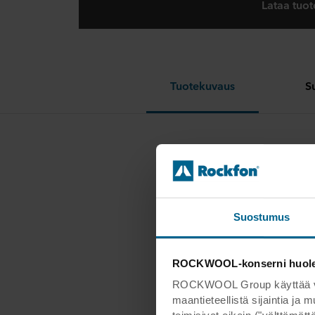
Lataa tuot
Tuotekuvaus
S
Näkyvä
Saatav
Vakiov
Suostumus
ROCKWOOL-konserni huoleht
ROCKWOOL Group käyttää verk
maantieteellistä sijaintia ja