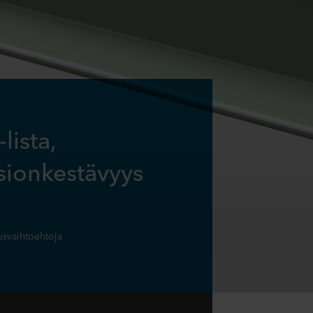
lista,
sionkestävyys
eusvaihtoehtoja