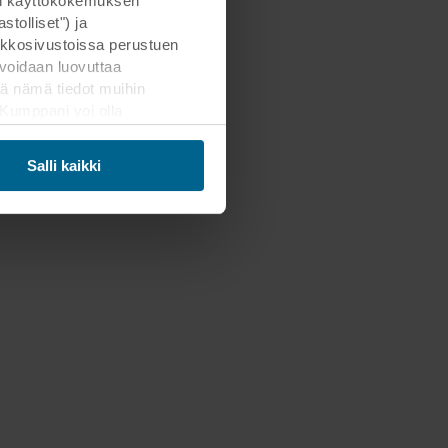
man käyttökokemuksen
tolliset") ja
kkosivustoissa perustuen
voidaan luovuttaa
ä nämä tiedot muihin
. Kumppani voi olla
ämän siirron. Muistathan,
Salli kaikki
mahdollisten kumppaneidemme
Päätät itse, mihin
areunassa olevaa
henkilötietojen käsittelystä
tiedot, joka on