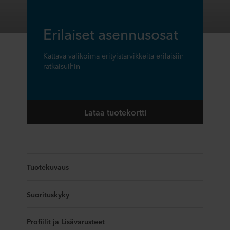
Erilaiset asennusosat
Kattava valikoima erityistarvikkeita erilaisiin
ratkaisuihin
Lataa tuotekortti
Tuotekuvaus
Suorituskyky
Profiilit ja Lisävarusteet