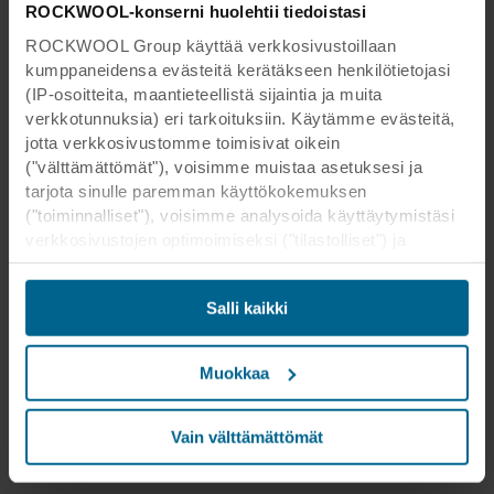
ROCKWOOL-konserni huolehtii tiedoistasi
ROCKWOOL Group käyttää verkkosivustoillaan
kumppaneidensa evästeitä kerätäkseen henkilötietojasi
(IP-osoitteita, maantieteellistä sijaintia ja muita
verkkotunnuksia) eri tarkoituksiin. Käytämme evästeitä,
jotta verkkosivustomme toimisivat oikein
("välttämättömät"), voisimme muistaa asetuksesi ja
tarjota sinulle paremman käyttökokemuksen
("toiminnalliset"), voisimme analysoida käyttäytymistäsi
verkkosivustojen optimoimiseksi ("tilastolliset") ja
kohdistaaksemme sisältömme ja mainoksemme
sosiaalisessa mediassa sekä ulkoisissa
Salli kaikki
verkkosivustoissa perustuen käyttäytymiseesi
verkkosivustoillamme ("markkinointi"). Tietoja
verkkosivustomme käytöstä voidaan luovuttaa
Muokkaa
sosiaalisen median, mainonta- ja
analysointikumppaneillemme. Kumppanimme voivat
yhdistää nämä tiedot muihin tietoihin, jotka heille on
Vain välttämättömät
aikaisemmin annettu tai jotka he ovat keränneet
palveluidensa avulla. Kumppani voi olla kolmannessa