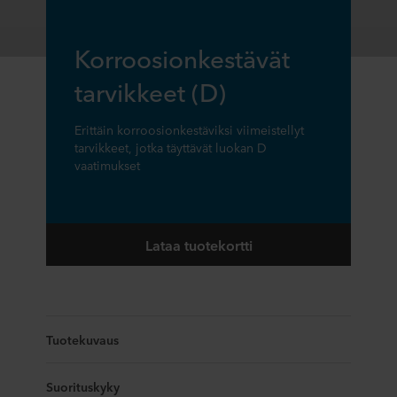
Korroosionkestävät
tarvikkeet (D)
Erittäin korroosionkestäviksi viimeistellyt
tarvikkeet, jotka täyttävät luokan D
vaatimukset
Lataa tuotekortti
Tuotekuvaus
Suorituskyky