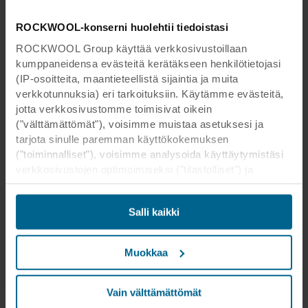
ROCKWOOL-konserni huolehtii tiedoistasi
ROCKWOOL Group käyttää verkkosivustoillaan
kumppaneidensa evästeitä kerätäkseen henkilötietojasi
(IP-osoitteita, maantieteellistä sijaintia ja muita
verkkotunnuksia) eri tarkoituksiin. Käytämme evästeitä,
jotta verkkosivustomme toimisivat oikein
("välttämättömät"), voisimme muistaa asetuksesi ja
tarjota sinulle paremman käyttökokemuksen
("toiminnalliset"), voisimme analysoida käyttäytymistäsi
verkkosivustojen optimoimiseksi ("tilastolliset") ja
kohdistaaksemme sisältömme ja mainoksemme
sosiaalisessa mediassa sekä ulkoisissa
Salli kaikki
verkkosivustoissa perustuen käyttäytymiseesi
verkkosivustoillamme ("markkinointi"). Tietoja
verkkosivustomme käytöstä voidaan luovuttaa
Muokkaa
sosiaalisen median, mainonta- ja
analysointikumppaneillemme. Kumppanimme voivat
yhdistää nämä tiedot muihin tietoihin, jotka heille on
Vain välttämättömät
aikaisemmin annettu tai jotka he ovat keränneet