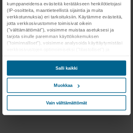
kumppaneidensa evästeitä kerätäkseen henkilötietojasi
(IP-osoitteita, maantieteellistä sijaintia ja muita
verkkotunnuksia) eri tarkoituksiin. Käytämme evästeitä,
jotta verkkosivustomme toimisivat oikein
("välttämättömät"), voisimme muistaa asetuksesi ja
tarjota sinulle paremman käyttökokemuksen
("toiminnalliset"), voisimme analysoida käyttäytymistäsi
verkkosivustojen optimoimiseksi ("tilastolliset") ja
kohdistaaksemme sisältömme ja mainoksemme
sosiaalisessa mediassa sekä ulkoisissa
Salli kaikki
verkkosivustoissa perustuen käyttäytymiseesi
verkkosivustoillamme ("markkinointi"). Tietoja
verkkosivustomme käytöstä voidaan luovuttaa
Muokkaa
sosiaalisen median, mainonta- ja
analysointikumppaneillemme. Kumppanimme voivat
yhdistää nämä tiedot muihin tietoihin, jotka heille on
Vain välttämättömät
aikaisemmin annettu tai jotka he ovat keränneet
palveluidensa avulla. Kumppani voi olla kolmannessa
maassa, mukaan lukien Yhdysvallat, ja hyväksymällä
evästeet hyväksyt myös tämän siirron. Muistathan, että