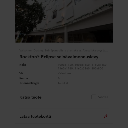
Valkoinen Desing, Seinäpaneelit ja tilanjakajat, Akustiikkalevyt ja -paneelit
Rockfon® Eclipse seinävaimennuslevy
Koko
1005x1160, 1006x1160, 1160x1160,
1160x1760, 1160x2360, 800x800
Väri
Valkoinen
Reuna
A
Tulenkestävyys
A2-s1,d0
Katso tuote
Vertaa
Lataa tuotekortti