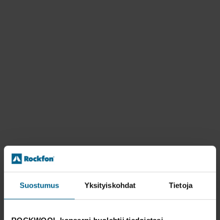
Suostumus
Yksityiskohdat
Tietoja
ROCKWOOL-konserni huolehtii tiedoistasi