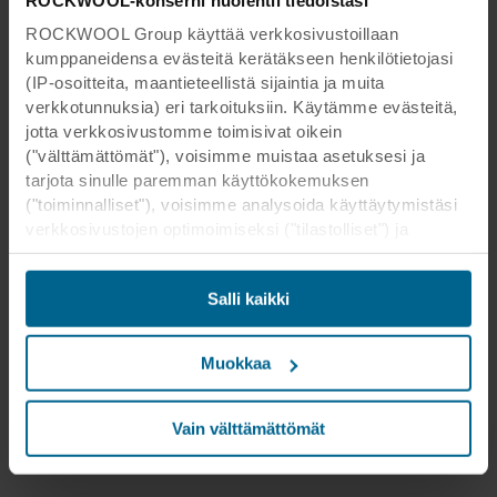
ROCKWOOL Group käyttää verkkosivustoillaan
kumppaneidensa evästeitä kerätäkseen henkilötietojasi
(IP-osoitteita, maantieteellistä sijaintia ja muita
verkkotunnuksia) eri tarkoituksiin. Käytämme evästeitä,
jotta verkkosivustomme toimisivat oikein
("välttämättömät"), voisimme muistaa asetuksesi ja
tarjota sinulle paremman käyttökokemuksen
("toiminnalliset"), voisimme analysoida käyttäytymistäsi
verkkosivustojen optimoimiseksi ("tilastolliset") ja
kohdistaaksemme sisältömme ja mainoksemme
sosiaalisessa mediassa sekä ulkoisissa
Salli kaikki
verkkosivustoissa perustuen käyttäytymiseesi
verkkosivustoillamme ("markkinointi"). Tietoja
verkkosivustomme käytöstä voidaan luovuttaa
Muokkaa
sosiaalisen median, mainonta- ja
analysointikumppaneillemme. Kumppanimme voivat
yhdistää nämä tiedot muihin tietoihin, jotka heille on
Vain välttämättömät
aikaisemmin annettu tai jotka he ovat keränneet
palveluidensa avulla. Kumppani voi olla kolmannessa