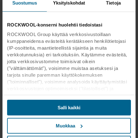
Suostumus
Yksityiskohdat
Tietoja
ROCKWOOL-konserni huolehtii tiedoistasi
ROCKWOOL Group käyttää verkkosivustoillaan
kumppaneidensa evästeitä kerätäkseen henkilötietojasi
(IP-osoitteita, maantieteellistä sijaintia ja muita
verkkotunnuksia) eri tarkoituksiin. Käytämme evästeitä,
jotta verkkosivustomme toimisivat oikein
("välttämättömät"), voisimme muistaa asetuksesi ja
tarjota sinulle paremman käyttökokemuksen
("toiminnalliset"), voisimme analysoida käyttäytymistäsi
verkkosivustojen optimoimiseksi ("tilastolliset") ja
kohdistaaksemme sisältömme ja mainoksemme
sosiaalisessa mediassa sekä ulkoisissa
Salli kaikki
verkkosivustoissa perustuen käyttäytymiseesi
verkkosivustoillamme ("markkinointi"). Tietoja
verkkosivustomme käytöstä voidaan luovuttaa
Muokkaa
sosiaalisen median, mainonta- ja
analysointikumppaneillemme. Kumppanimme voivat