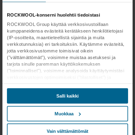
ROCKWOOL-konserni huolehtii tiedoistasi
ROCKWOOL Group käyttää verkkosivustoillaan
kumppaneidensa evästeitä kerätäkseen henkilötietojasi
(IP-osoitteita, maantieteellistä sijaintia ja muita
verkkotunnuksia) eri tarkoituksiin. Käytämme evästeitä,
jotta verkkosivustomme toimisivat oikein
("välttämättömät"), voisimme muistaa asetuksesi ja
tarjota sinulle paremman käyttökokemuksen
("toiminnalliset"), voisimme analysoida käyttäytymistäsi
verkkosivustojen optimoimiseksi ("tilastolliset") ja
kohdistaaksemme sisältömme ja mainoksemme
sosiaalisessa mediassa sekä ulkoisissa
Salli kaikki
verkkosivustoissa perustuen käyttäytymiseesi
verkkosivustoillamme ("markkinointi"). Tietoja
verkkosivustomme käytöstä voidaan luovuttaa
Muokkaa
sosiaalisen median, mainonta- ja
analysointikumppaneillemme. Kumppanimme voivat
yhdistää nämä tiedot muihin tietoihin, jotka heille on
Vain välttämättömät