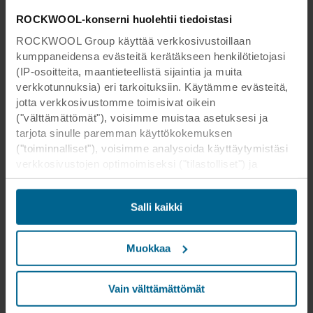
ROCKWOOL-konserni huolehtii tiedoistasi
ROCKWOOL Group käyttää verkkosivustoillaan
kumppaneidensa evästeitä kerätäkseen henkilötietojasi
(IP-osoitteita, maantieteellistä sijaintia ja muita
verkkotunnuksia) eri tarkoituksiin. Käytämme evästeitä,
jotta verkkosivustomme toimisivat oikein
("välttämättömät"), voisimme muistaa asetuksesi ja
tarjota sinulle paremman käyttökokemuksen
("toiminnalliset"), voisimme analysoida käyttäytymistäsi
verkkosivustojen optimoimiseksi ("tilastolliset") ja
kohdistaaksemme sisältömme ja mainoksemme
sosiaalisessa mediassa sekä ulkoisissa
Salli kaikki
verkkosivustoissa perustuen käyttäytymiseesi
verkkosivustoillamme ("markkinointi"). Tietoja
verkkosivustomme käytöstä voidaan luovuttaa
Muokkaa
sosiaalisen median, mainonta- ja
analysointikumppaneillemme. Kumppanimme voivat
yhdistää nämä tiedot muihin tietoihin, jotka heille on
Vain välttämättömät
aikaisemmin annettu tai jotka he ovat keränneet