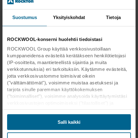
Suostumus
Yksityiskohdat
Tietoja
ROCKWOOL-konserni huolehtii tiedoistasi
ROCKWOOL Group käyttää verkkosivustoillaan
kumppaneidensa evästeitä kerätäkseen henkilötietojasi
(IP-osoitteita, maantieteellistä sijaintia ja muita
verkkotunnuksia) eri tarkoituksiin. Käytämme evästeitä,
jotta verkkosivustomme toimisivat oikein
("välttämättömät"), voisimme muistaa asetuksesi ja
tarjota sinulle paremman käyttökokemuksen
("toiminnalliset"), voisimme analysoida käyttäytymistäsi
verkkosivustojen optimoimiseksi ("tilastolliset") ja
kohdistaaksemme sisältömme ja mainoksemme
sosiaalisessa mediassa sekä ulkoisissa
Salli kaikki
verkkosivustoissa perustuen käyttäytymiseesi
verkkosivustoillamme ("markkinointi"). Tietoja
verkkosivustomme käytöstä voidaan luovuttaa