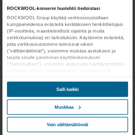
ROCKWOOL-konserni huolehtii tiedoistasi
ROCKWOOL Group käyttää verkkosivustoillaan
kumppaneidensa evästeitä kerätäkseen henkilötietojasi
(IP-osoitteita, maantieteellistä sijaintia ja muita
verkkotunnuksia) eri tarkoituksiin. Käytämme evästeitä,
jotta verkkosivustomme toimisivat oikein
("välttämättömät"), voisimme muistaa asetuksesi ja
tarjota sinulle paremman käyttökokemuksen
("toiminnalliset"), voisimme analysoida käyttäytymistäsi
verkkosivustojen optimoimiseksi ("tilastolliset") ja
kohdistaaksemme sisältömme ja mainoksemme
sosiaalisessa mediassa sekä ulkoisissa
Salli kaikki
verkkosivustoissa perustuen käyttäytymiseesi
verkkosivustoillamme ("markkinointi"). Tietoja
verkkosivustomme käytöstä voidaan luovuttaa
Muokkaa
sosiaalisen median, mainonta- ja
analysointikumppaneillemme. Kumppanimme voivat
yhdistää nämä tiedot muihin tietoihin, jotka heille on
Vain välttämättömät
aikaisemmin annettu tai jotka he ovat keränneet