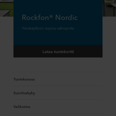
Rockfon® Nordic
Yleiskäyttöön sopiva vakiopinta
Lataa tuotekortti
Tuotekuvaus
Suorituskyky
Valikoima