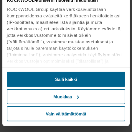
ROCKWOOL-konserni huolehtii tiedoistasi
ROCKWOOL Group käyttää verkkosivustoillaan
kumppaneidensa evästeitä kerätäkseen henkilötietojasi
(IP-osoitteita, maantieteellistä sijaintia ja muita
verkkotunnuksia) eri tarkoituksiin. Käytämme evästeitä,
jotta verkkosivustomme toimisivat oikein
("välttämättömät"), voisimme muistaa asetuksesi ja
tarjota sinulle paremman käyttökokemuksen
("toiminnalliset"), voisimme analysoida käyttäytymistäsi
verkkosivustojen optimoimiseksi ("tilastolliset") ja
kohdistaaksemme sisältömme ja mainoksemme
sosiaalisessa mediassa sekä ulkoisissa
Salli kaikki
verkkosivustoissa perustuen käyttäytymiseesi
verkkosivustoillamme ("markkinointi"). Tietoja
verkkosivustomme käytöstä voidaan luovuttaa
Muokkaa
sosiaalisen median, mainonta- ja
analysointikumppaneillemme. Kumppanimme voivat
yhdistää nämä tiedot muihin tietoihin, jotka heille on
Vain välttämättömät
aikaisemmin annettu tai jotka he ovat keränneet
palveluidensa avulla. Kumppani voi olla kolmannessa