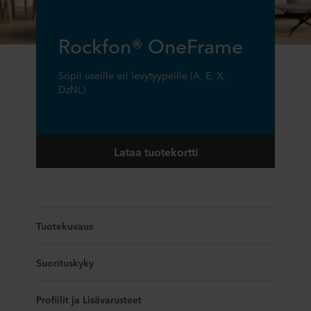
Rockfon® OneFrame
Sopii useille eri levytyypeille (A, E, X,
DzNL)
Lataa tuotekortti
Tuotekuvaus
Suorituskyky
Profiilit ja Lisävarusteet