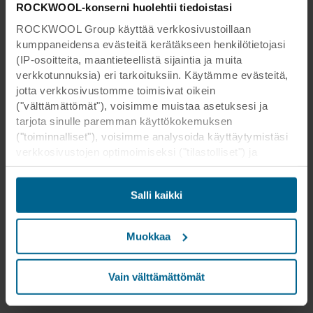
ROCKWOOL-konserni huolehtii tiedoistasi
ROCKWOOL Group käyttää verkkosivustoillaan
kumppaneidensa evästeitä kerätäkseen henkilötietojasi
(IP-osoitteita, maantieteellistä sijaintia ja muita
verkkotunnuksia) eri tarkoituksiin. Käytämme evästeitä,
jotta verkkosivustomme toimisivat oikein
("välttämättömät"), voisimme muistaa asetuksesi ja
tarjota sinulle paremman käyttökokemuksen
("toiminnalliset"), voisimme analysoida käyttäytymistäsi
verkkosivustojen optimoimiseksi ("tilastolliset") ja
kohdistaaksemme sisältömme ja mainoksemme
sosiaalisessa mediassa sekä ulkoisissa
Salli kaikki
verkkosivustoissa perustuen käyttäytymiseesi
verkkosivustoillamme ("markkinointi"). Tietoja
verkkosivustomme käytöstä voidaan luovuttaa
Muokkaa
sosiaalisen median, mainonta- ja
analysointikumppaneillemme. Kumppanimme voivat
yhdistää nämä tiedot muihin tietoihin, jotka heille on
Vain välttämättömät
aikaisemmin annettu tai jotka he ovat keränneet
palveluidensa avulla. Kumppani voi olla kolmannessa