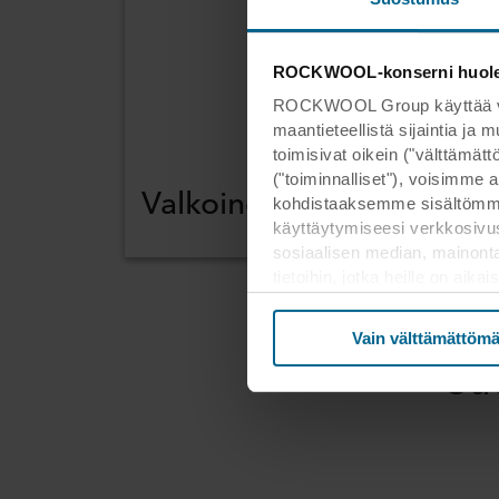
ROCKWOOL-konserni huoleht
ROCKWOOL Group käyttää verk
maantieteellistä sijaintia ja
toimisivat oikein ("välttämä
("toiminnalliset"), voisimme a
Valkoinen
kohdistaaksemme sisältömme
käyttäytymiseesi verkkosivus
sosiaalisen median, mainont
tietoihin, jotka heille on ai
kolmannessa maassa, mukaan 
että suojan taso kolmanness
Vain välttämättömä
Su
Alla on lisätietoja evästeide
tietosuojakäytäntöön ja siitä,
tarkoituksiin sivustomme voiva
Voit perua suostumuksesi tai
evästekuvaketta. Lisätietoa e