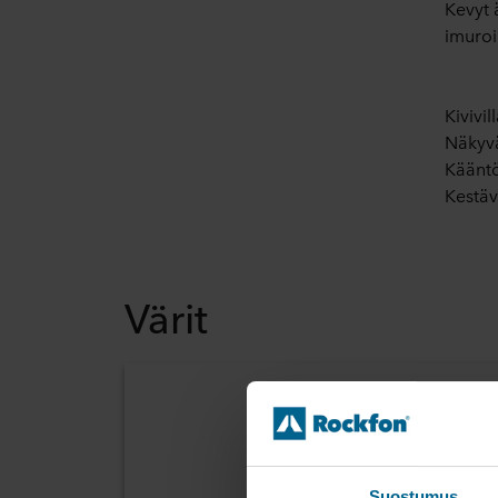
Kevyt 
imuroi
Kivivil
Näkyvä
Kääntö
Kestäv
Värit
Suostumus