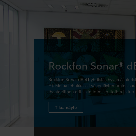
Rockfon Sonar® d
Rockfon Sonar dB 41 yhdistää hyvän äänieri
A). Melua tehokkaasti vähentävien ominaisuuk
ihanteellinen erilaisiin toimistotiloihin ja lu
Tilaa näyte