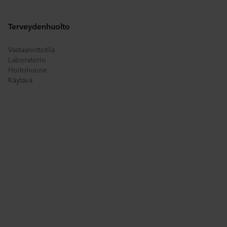
tiedot, joka on
Terveydenhuolto
Vastaanottotila
Laboratorio
Hoitohuone
Käytävä