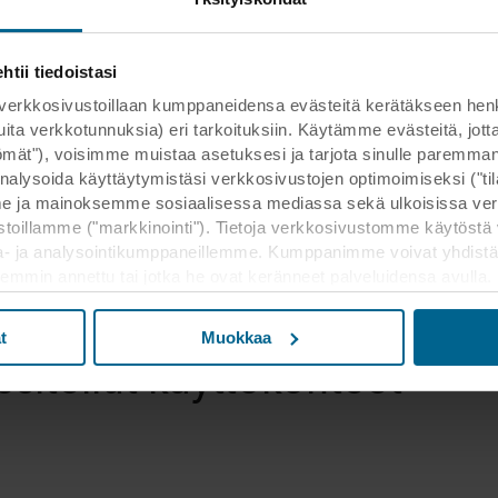
Re
Va
ii tiedoistasi
kosivustoillaan kumppaneidensa evästeitä kerätäkseen henkilöt
 muita verkkotunnuksia) eri tarkoituksiin. Käytämme evästeitä, j
ttömät"), voisimme muistaa asetuksesi ja tarjota sinulle parem
nalysoida käyttäytymistäsi verkkosivustojen optimoimiseksi ("tilas
 ja mainoksemme sosiaalisessa mediassa sekä ulkoisissa ver
toillamme ("markkinointi"). Tietoja verkkosivustomme käytöstä 
a- ja analysointikumppaneillemme. Kumppanimme voivat yhdistä
kaisemmin annettu tai jotka he ovat keränneet palveluidensa avulla
lukien Yhdysvallat, ja hyväksymällä evästeet hyväksyt myös t
a maassa ei välttämättä ole sama kuin EU/ETA-maissa.
t
Muokkaa
ositellut käyttökohteet
n asettamisesta, yleisluontoista kerätyistä tiedoista, linkeistä 
 kuinka kauan kukin eväste säilyy tallennettuna päätelaitteellesi. 
t käyttää evästeitä ja siten käsitellä tietojasi evästeiden avulla.
 muuttaa sitä milloin tahansa napsauttamalla verkkosivuston al
västeiden käytöstä verkkosivustoillamme saat "Lisää"-osiosta ja 