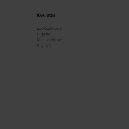
e
, mukaan lukien sen ROCKWOOL-konserniin kuuluvan yrityksen 
jä.
Koulutus
Luokkahuone
Kirjasto
Musiikkihuone
Käytävä