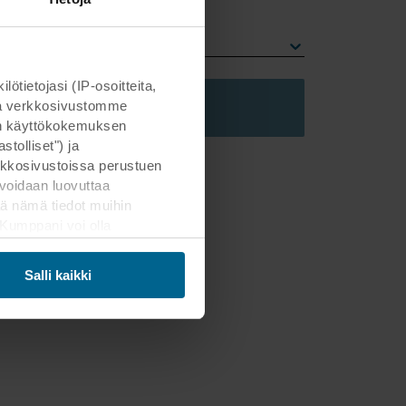
unamuoto
litse reunamuoto
ietojasi (IP-osoitteita,
Lisää ostoskoriin
otta verkkosivustomme
man käyttökokemuksen
tolliset") ja
kkosivustoissa perustuen
voidaan luovuttaa
ä nämä tiedot muihin
. Kumppani voi olla
ämän siirron. Muistathan,
Salli kaikki
mahdollisten kumppaneidemme
Päätät itse, mihin
areunassa olevaa
henkilötietojen käsittelystä