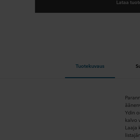
Lataa tuot
Tuotekuvaus
S
Parann
äänenv
Ydin o
kalvo 
Laaja 
listajä