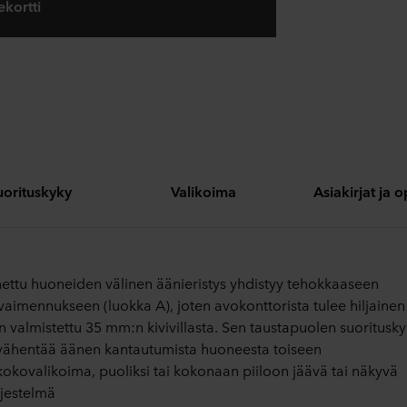
ekortti
uorituskyky
Valikoima
Asiakirjat ja 
ettu huoneiden välinen äänieristys yhdistyy tehokkaaseen
aimennukseen (luokka A), joten avokonttorista tulee hiljainen
n valmistettu 35 mm:n kivivillasta. Sen taustapuolen suoritusk
vähentää äänen kantautumista huoneesta toiseen
kokovalikoima, puoliksi tai kokonaan piiloon jäävä tai näkyvä
rjestelmä