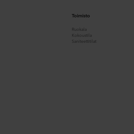
tietosuojalausekkeestamm
henkilötietojesi rekisterinpitä
Toimisto
Ruokala
Kokoustila
Saniteettitilat