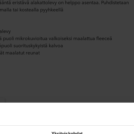
ääntä eristävä alakattolevy on helppo asentaa. Puhdistetaan
malla tai kostealla pyyhkeellä
lalevy
 puoli mikrokuvioitua valkoiseksi maalattua fleeceä
puoli suorituskykyistä kalvoa
ät maalatut reunat
T
Värit:
Valkoinen
Väriryhmä:
VALKOISET
NCS (lähin värivastaavuus)
NCS S 0500-N
Mä
Valonheijastuvuus:
85
Yksityiskohdat