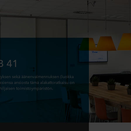
B 41
styksen sekä äänenvaimennuksen (luokka
siensa ansiosta tämä alakattoratkaisu on
o hiljaisen toimistoympäristön.