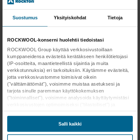
Suostumus
Yksityiskohdat
Tietoja
ROCKWOOL-konserni huolehtii tiedoistasi
ROCKWOOL Group käyttää verkkosivustoillaan
kumppaneidensa evästeitä kerätäkseen henkilötietojasi
(IP-osoitteita, maantieteellistä sijaintia ja muita
verkkotunnuksia) eri tarkoituksiin. Käytämme evästeitä,
jotta verkkosivustomme toimisivat oikein
("välttämättömät"), voisimme muistaa asetuksesi ja
tarjota sinulle paremman käyttökokemuksen
("toiminnalliset"), voisimme analysoida käyttäytymistäsi
verkkosivustojen optimoimiseksi ("tilastolliset") ja
kohdistaaksemme sisältömme ja mainoksemme
sosiaalisessa mediassa sekä ulkoisissa
Salli kaikki
verkkosivustoissa perustuen käyttäytymiseesi
verkkosivustoillamme ("markkinointi"). Tietoja
verkkosivustomme käytöstä voidaan luovuttaa