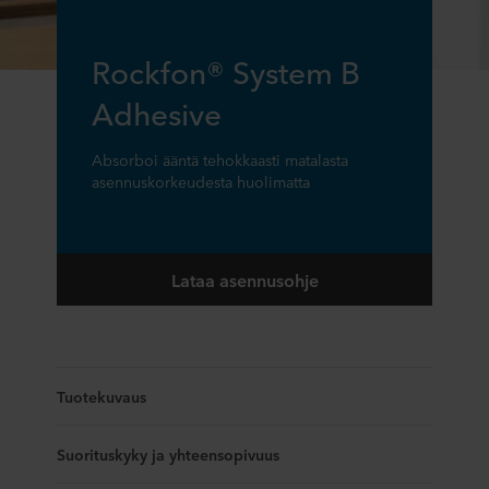
Rockfon® System B
Adhesive
Absorboi ääntä tehokkaasti matalasta
asennuskorkeudesta huolimatta
Lataa asennusohje
Tuotekuvaus
Suorituskyky ja yhteensopivuus