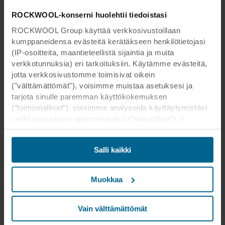
ROCKWOOL-konserni huolehtii tiedoistasi
ROCKWOOL Group käyttää verkkosivustoillaan
kumppaneidensa evästeitä kerätäkseen henkilötietojasi
(IP-osoitteita, maantieteellistä sijaintia ja muita
verkkotunnuksia) eri tarkoituksiin. Käytämme evästeitä,
jotta verkkosivustomme toimisivat oikein
("välttämättömät"), voisimme muistaa asetuksesi ja
tarjota sinulle paremman käyttökokemuksen
("toiminnalliset"), voisimme analysoida käyttäytymistäsi
verkkosivustojen optimoimiseksi ("tilastolliset") ja
kohdistaaksemme sisältömme ja mainoksemme
sosiaalisessa mediassa sekä ulkoisissa
Salli kaikki
verkkosivustoissa perustuen käyttäytymiseesi
verkkosivustoillamme ("markkinointi"). Tietoja
verkkosivustomme käytöstä voidaan luovuttaa
Muokkaa
sosiaalisen median, mainonta- ja
analysointikumppaneillemme. Kumppanimme voivat
yhdistää nämä tiedot muihin tietoihin, jotka heille on
Vain välttämättömät
aikaisemmin annettu tai jotka he ovat keränneet