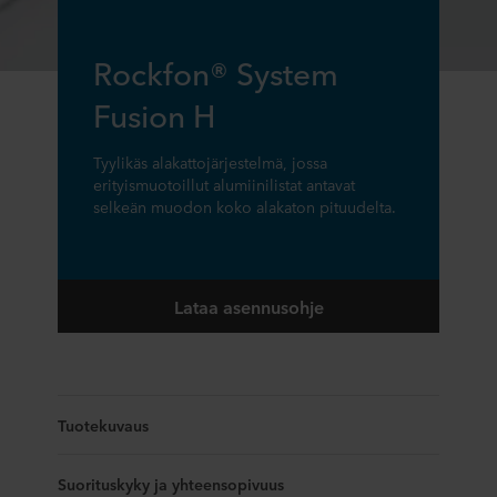
Rockfon® System
Fusion H
Tyylikäs alakattojärjestelmä, jossa
erityismuotoillut alumiinilistat antavat
selkeän muodon koko alakaton pituudelta.
Lataa asennusohje
Tuotekuvaus
Suorituskyky ja yhteensopivuus