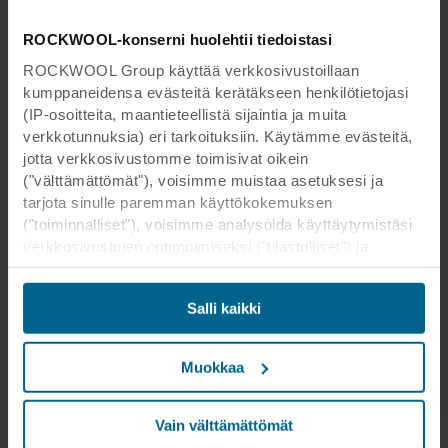
ROCKWOOL-konserni huolehtii tiedoistasi
ROCKWOOL Group käyttää verkkosivustoillaan
kumppaneidensa evästeitä kerätäkseen henkilötietojasi
(IP-osoitteita, maantieteellistä sijaintia ja muita
verkkotunnuksia) eri tarkoituksiin. Käytämme evästeitä,
jotta verkkosivustomme toimisivat oikein
("välttämättömät"), voisimme muistaa asetuksesi ja
tarjota sinulle paremman käyttökokemuksen
("toiminnalliset"), voisimme analysoida käyttäytymistäsi
verkkosivustojen optimoimiseksi ("tilastolliset") ja
kohdistaaksemme sisältömme ja mainoksemme
sosiaalisessa mediassa sekä ulkoisissa
Salli kaikki
verkkosivustoissa perustuen käyttäytymiseesi
verkkosivustoillamme ("markkinointi"). Tietoja
verkkosivustomme käytöstä voidaan luovuttaa
Muokkaa
sosiaalisen median, mainonta- ja
analysointikumppaneillemme. Kumppanimme voivat
yhdistää nämä tiedot muihin tietoihin, jotka heille on
Vain välttämättömät
aikaisemmin annettu tai jotka he ovat keränneet