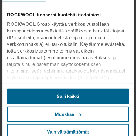
ROCKWOOL-konserni huolehtii tiedoistasi
ROCKWOOL Group käyttää verkkosivustoillaan
kumppaneidensa evästeitä kerätäkseen henkilötietojasi
(IP-osoitteita, maantieteellistä sijaintia ja muita
verkkotunnuksia) eri tarkoituksiin. Käytämme evästeitä,
jotta verkkosivustomme toimisivat oikein
("välttämättömät"), voisimme muistaa asetuksesi ja
tarjota sinulle paremman käyttökokemuksen
("toiminnalliset"), voisimme analysoida käyttäytymistäsi
verkkosivustojen optimoimiseksi ("tilastolliset") ja
kohdistaaksemme sisältömme ja mainoksemme
sosiaalisessa mediassa sekä ulkoisissa
Salli kaikki
verkkosivustoissa perustuen käyttäytymiseesi
verkkosivustoillamme ("markkinointi"). Tietoja
verkkosivustomme käytöstä voidaan luovuttaa
Muokkaa
sosiaalisen median, mainonta- ja
analysointikumppaneillemme. Kumppanimme voivat
yhdistää nämä tiedot muihin tietoihin, jotka heille on
Vain välttämättömät