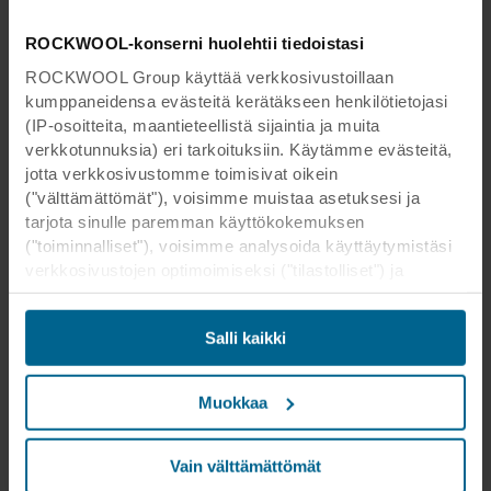
ROCKWOOL-konserni huolehtii tiedoistasi
ROCKWOOL Group käyttää verkkosivustoillaan
kumppaneidensa evästeitä kerätäkseen henkilötietojasi
(IP-osoitteita, maantieteellistä sijaintia ja muita
verkkotunnuksia) eri tarkoituksiin. Käytämme evästeitä,
jotta verkkosivustomme toimisivat oikein
("välttämättömät"), voisimme muistaa asetuksesi ja
tarjota sinulle paremman käyttökokemuksen
("toiminnalliset"), voisimme analysoida käyttäytymistäsi
verkkosivustojen optimoimiseksi ("tilastolliset") ja
kohdistaaksemme sisältömme ja mainoksemme
sosiaalisessa mediassa sekä ulkoisissa
Salli kaikki
verkkosivustoissa perustuen käyttäytymiseesi
verkkosivustoillamme ("markkinointi"). Tietoja
verkkosivustomme käytöstä voidaan luovuttaa
Muokkaa
sosiaalisen median, mainonta- ja
analysointikumppaneillemme. Kumppanimme voivat
yhdistää nämä tiedot muihin tietoihin, jotka heille on
Vain välttämättömät
aikaisemmin annettu tai jotka he ovat keränneet