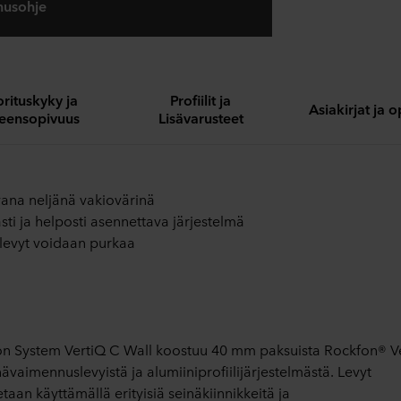
nusohje
rituskyky ja
Profiilit ja
Asiakirjat ja 
eensopivuus
Lisävarusteet
ana neljänä vakiovärinä
ti ja helposti asennettava järjestelmä
 levyt voidaan purkaa
n System VertiQ C Wall koostuu 40 mm paksuista Rockfon® V
nävaimennuslevyistä ja alumiiniprofiilijärjestelmästä. Levyt
taan käyttämällä erityisiä seinäkiinnikkeitä ja