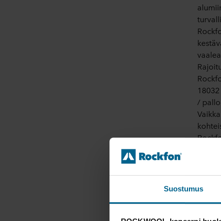
alumiin
turval
Rockfo
kestäv
vaalea
Rajoit
Rockfo
18032 
/ pall
Vaikka
kohteis
Rockfo
reikii
Suostumus