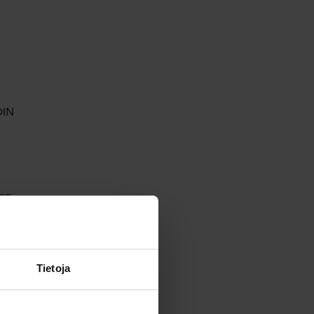
DIN
jen
Tietoja