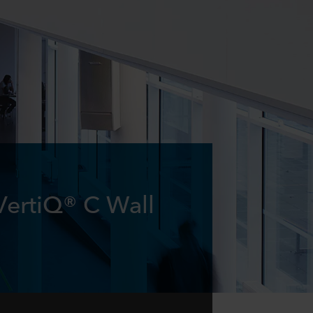
VertiQ® C Wall