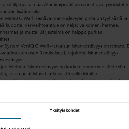
iprofiilijärjestelmää. Alumiiniprofiilien reunat ovat pyöristetty
lisuuden lisäämiseksi.
n VertiQ C Wall -seinävaimennuslevyjen pinta on tyylikästä ja
ää kudosta. Värivaihtoehtoja on neljä: valkoinen, harmaa,
nharmaa ja musta. Järjestelmä on helppo purkaa.
ukset
n System VertiQ C Wall -ratkaisun iskunkestävyys on testattu 
-vaatimusten osan 3 mukaisesti; rajoitettu iskunkestävyys
onkestävyys.
 järjestelmän iskunkestävyys on korkea, emme suosittele sitä
iin, joissa ne altistuvat jatkuvasti koville iskuille.
n VertiQ -seinävaimennuslevyjen kudottu pinta parantaa levy
ntymiskestävyyttä.
Yksityiskohdat