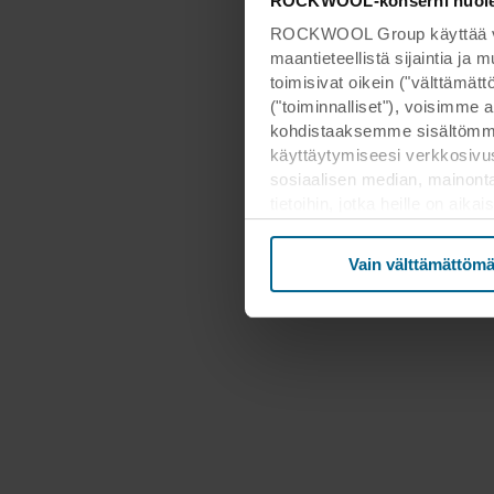
ROCKWOOL-konserni huoleht
ROCKWOOL Group käyttää verk
maantieteellistä sijaintia ja
toimisivat oikein ("välttämä
("toiminnalliset"), voisimme a
kohdistaaksemme sisältömme
käyttäytymiseesi verkkosivus
sosiaalisen median, mainont
tietoihin, jotka heille on ai
kolmannessa maassa, mukaan 
että suojan taso kolmanness
Vain välttämättömä
Alla on lisätietoja evästeide
tietosuojakäytäntöön ja siitä,
tarkoituksiin sivustomme voiva
Voit perua suostumuksesi tai
evästekuvaketta. Lisätietoa e
tietosuojalausekkeestamm
henkilötietojesi rekisterinpitä