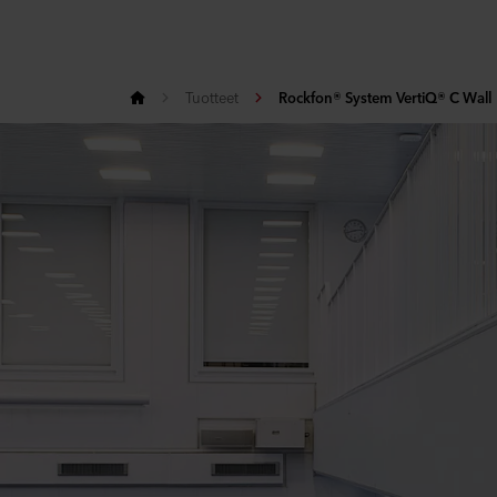
Tuotteet
Rockfon® System VertiQ® C Wall