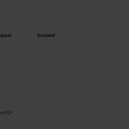
oppaat
Kontakti
ertiQ®