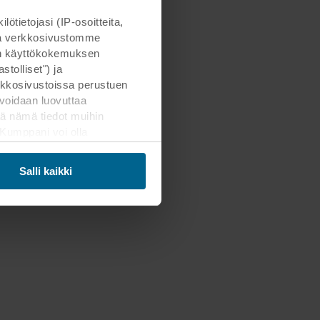
ietojasi (IP-osoitteita,
otta verkkosivustomme
man käyttökokemuksen
tolliset") ja
kkosivustoissa perustuen
voidaan luovuttaa
ä nämä tiedot muihin
. Kumppani voi olla
ämän siirron. Muistathan,
Salli kaikki
mahdollisten kumppaneidemme
Päätät itse, mihin
areunassa olevaa
henkilötietojen käsittelystä
tiedot, joka on