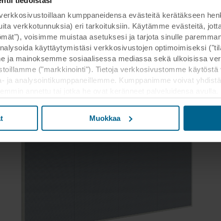
ii tiedoistasi
kosivustoillaan kumppaneidensa evästeitä kerätäkseen henkilöt
 muita verkkotunnuksia) eri tarkoituksiin. Käytämme evästeitä, j
ttömät"), voisimme muistaa asetuksesi ja tarjota sinulle parem
nalysoida käyttäytymistäsi verkkosivustojen optimoimiseksi ("tilas
 ja mainoksemme sosiaalisessa mediassa sekä ulkoisissa ver
toillamme ("markkinointi"). Tietoja verkkosivustomme käytöstä 
a- ja analysointikumppaneillemme. Kumppanimme voivat yhdistä
kaisemmin annettu tai jotka he ovat keränneet palveluidensa avulla
lukien Yhdysvallat, ja hyväksymällä evästeet hyväksyt myös t
a maassa ei välttämättä ole sama kuin EU/ETA-maissa.
t
Muokkaa
n asettamisesta, yleisluontoista kerätyistä tiedoista, linkeistä 
 kuinka kauan kukin eväste säilyy tallennettuna päätelaitteellesi. 
t käyttää evästeitä ja siten käsitellä tietojasi evästeiden avulla.
 muuttaa sitä milloin tahansa napsauttamalla verkkosivuston al
västeiden käytöstä verkkosivustoillamme saat "Lisää"-osiosta ja 
e
, mukaan lukien sen ROCKWOOL-konserniin kuuluvan yrityksen 
jä.