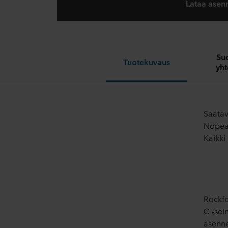
Lataa asen
Suo
Tuotekuvaus
yht
Saatav
Nopeas
Kaikki
Rockfo
C -sei
asenne