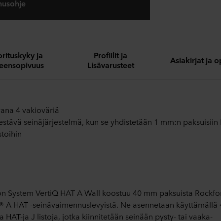
nusohje
rituskyky ja
Profiilit ja
Asiakirjat ja 
eensopivuus
Lisävarusteet
ana 4 vakioväriä
estävä seinäjärjestelmä, kun se yhdistetään 1 mm:n paksuisiin
stoihin
n System VertiQ HAT A Wall koostuu 40 mm paksuista Rockf
® A HAT -seinävaimennuslevyistä. Ne asennetaan käyttämäll
 HAT-ja J listoja, jotka kiinnitetään seinään pysty- tai vaaka-