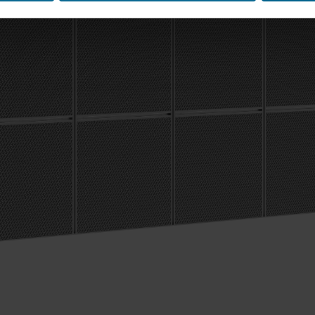
n asettamisesta, yleisluontoista kerätyistä tiedoista, linkeistä 
 kuinka kauan kukin eväste säilyy tallennettuna päätelaitteellesi. 
t käyttää evästeitä ja siten käsitellä tietojasi evästeiden avulla.
 muuttaa sitä milloin tahansa napsauttamalla verkkosivuston al
västeiden käytöstä verkkosivustoillamme saat "Lisää"-osiosta ja 
e
, mukaan lukien sen ROCKWOOL-konserniin kuuluvan yrityksen 
jä.