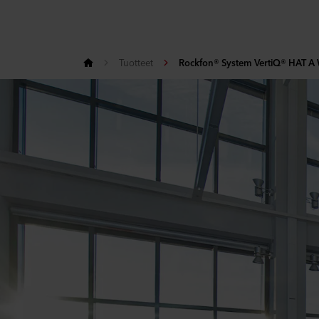
Tuotteet
Rockfon® System VertiQ® HAT A 