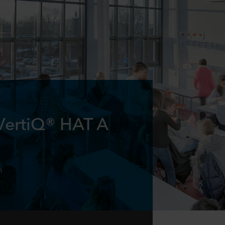
VertiQ® HAT A
n