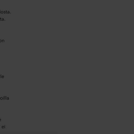
osta.
ta.
 on
le
oilla
e
 ei