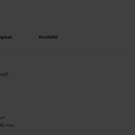
oppaat
Kontakti
 HAT-
on®
ä 40 mm