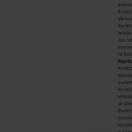
asento
Rockfo
Väriva
Rockfo
seinäv
Jos ra
asenne
teräsli
Rajoit
Rockfo
standa
asetet
Rockfo
tehokka
se alti
Rockfo
suosite
iskuil
suosit