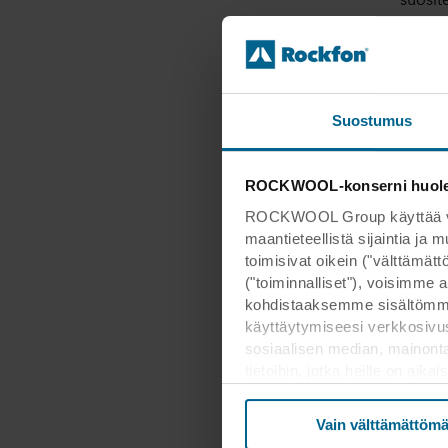
Suostumus
ROCKWOOL-konserni huoleht
ROCKWOOL Group käyttää verk
maantieteellistä sijaintia ja
toimisivat oikein ("välttämä
("toiminnalliset"), voisimme a
kohdistaaksemme sisältömme
käyttäytymiseesi verkkosivus
sosiaalisen median, mainont
tietoihin, jotka heille on ai
kolmannessa maassa, mukaan 
että suojan taso kolmanness
Vain välttämättömä