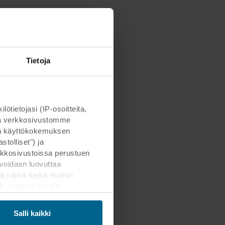
Tietoja
ietojasi (IP-osoitteita,
otta verkkosivustomme
man käyttökokemuksen
tolliset") ja
kkosivustoissa perustuen
voidaan luovuttaa
ä nämä tiedot muihin
. Kumppani voi olla
ämän siirron. Muistathan,
Salli kaikki