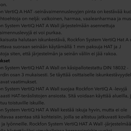
on.
n VertiQ A HAT -seinävaimennuslevyjen pinta on kestävää kud
ihtoehtoja on neljä: valkoinen, harmaa, vaaleanharmaa ja mus
n System VertiQ HAT A Wall järjestelmään asennettuja
aimennuslevyjä ei voi purkaa.
tkaisusta halutaan iskunkestävä, Rockfon System VertiQ Hat A
ttava suoraan seinään käytämällä 1 mm paksuja HAT ja J
stoja siten, että järjestelmän ja seinän väliin ei jää rakoa.
ukset
n System VertiQ HAT A Wall on käsipallotestattu DIN 18032 -
rdin osan 3 mukaisesti. Se täyttää osittaiselle iskunkestävyydel
tavat vaatimukset.
n System VertiQ HAT A Wall suojaa Rockfon VertiQ A -levyjä
asti HAT-teräslistojen ansiosta. Sitä voidaan käyttää alueilla, j
stuu toistuville iskuille.
n System VertiQ HAT A Wall kestää iskuja hyvin, mutta ei ole
ltavaa asentaa sitä kohteisiin, joilla se altistuu jatkuvasti kovill
le ja lyönneille. Rockfon System VertiQ HAT A Wall -järjestelmää
ella käytettäväksi uimahalleissa korroosioriskin vuoksi.