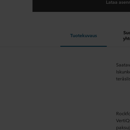
Lataa asen
Suo
Tuotekuvaus
yht
Saatav
Iskunk
teräsli
Rockfo
VertiQ
paksuja