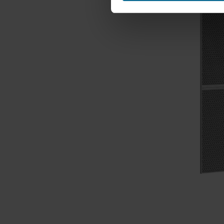
Alla on lisätietoja evästeide
tietosuojakäytäntöön ja siitä,
tarkoituksiin sivustomme voiva
Voit perua suostumuksesi tai
evästekuvaketta. Lisätietoa e
tietosuojalausekkeestamm
henkilötietojesi rekisterinpitä