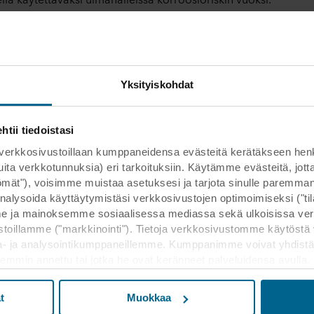
Yksityiskohdat
ii tiedoistasi
kosivustoillaan kumppaneidensa evästeitä kerätäkseen henkilöt
 muita verkkotunnuksia) eri tarkoituksiin. Käytämme evästeitä, j
ttömät"), voisimme muistaa asetuksesi ja tarjota sinulle parem
nalysoida käyttäytymistäsi verkkosivustojen optimoimiseksi ("tilas
 ja mainoksemme sosiaalisessa mediassa sekä ulkoisissa ver
toillamme ("markkinointi"). Tietoja verkkosivustomme käytöstä 
a- ja analysointikumppaneillemme. Kumppanimme voivat yhdistä
kaisemmin annettu tai jotka he ovat keränneet palveluidensa avulla
lukien Yhdysvallat, ja hyväksymällä evästeet hyväksyt myös t
a maassa ei välttämättä ole sama kuin EU/ETA-maissa.
t
Muokkaa