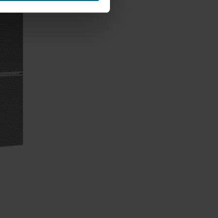
mahdollisten kumppaneidemme
Päätät itse, mihin
areunassa olevaa
henkilötietojen käsittelystä
tiedot, joka on