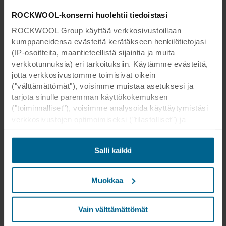
ROCKWOOL-konserni huolehtii tiedoistasi
ROCKWOOL Group käyttää verkkosivustoillaan
kumppaneidensa evästeitä kerätäkseen henkilötietojasi
(IP-osoitteita, maantieteellistä sijaintia ja muita
verkkotunnuksia) eri tarkoituksiin. Käytämme evästeitä,
jotta verkkosivustomme toimisivat oikein
("välttämättömät"), voisimme muistaa asetuksesi ja
tarjota sinulle paremman käyttökokemuksen
("toiminnalliset"), voisimme analysoida käyttäytymistäsi
verkkosivustojen optimoimiseksi ("tilastolliset") ja
kohdistaaksemme sisältömme ja mainoksemme
sosiaalisessa mediassa sekä ulkoisissa
Salli kaikki
verkkosivustoissa perustuen käyttäytymiseesi
verkkosivustoillamme ("markkinointi"). Tietoja
verkkosivustomme käytöstä voidaan luovuttaa
Muokkaa
sosiaalisen median, mainonta- ja
analysointikumppaneillemme. Kumppanimme voivat
yhdistää nämä tiedot muihin tietoihin, jotka heille on
Vain välttämättömät
aikaisemmin annettu tai jotka he ovat keränneet