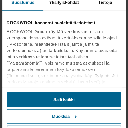
Suostumus
Yksityiskohdat
Tietoja
ROCKWOOL-konserni huolehtii tiedoistasi
ROCKWOOL Group käyttää verkkosivustoillaan
kumppaneidensa evästeitä kerätäkseen henkilötietojasi
(IP-osoitteita, maantieteellistä sijaintia ja muita
verkkotunnuksia) eri tarkoituksiin. Käytämme evästeitä,
jotta verkkosivustomme toimisivat oikein
("välttämättömät"), voisimme muistaa asetuksesi ja
tarjota sinulle paremman käyttökokemuksen
("toiminnalliset"), voisimme analysoida käyttäytymistäsi
verkkosivustojen optimoimiseksi ("tilastolliset") ja
kohdistaaksemme sisältömme ja mainoksemme
sosiaalisessa mediassa sekä ulkoisissa
Salli kaikki
verkkosivustoissa perustuen käyttäytymiseesi
verkkosivustoillamme ("markkinointi"). Tietoja
verkkosivustomme käytöstä voidaan luovuttaa
Muokkaa
sosiaalisen median, mainonta- ja
analysointikumppaneillemme. Kumppanimme voivat