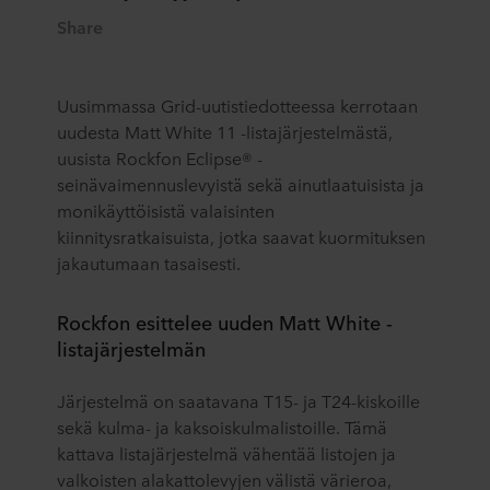
Share
Uusimmassa Grid-uutistiedotteessa kerrotaan
uudesta Matt White 11 -listajärjestelmästä,
uusista Rockfon Eclipse® -
seinävaimennuslevyistä sekä ainutlaatuisista ja
monikäyttöisistä valaisinten
kiinnitysratkaisuista, jotka saavat kuormituksen
jakautumaan tasaisesti.
Rockfon esittelee uuden Matt White -
listajärjestelmän
Järjestelmä on saatavana T15- ja T24-kiskoille
sekä kulma- ja kaksoiskulmalistoille. Tämä
kattava listajärjestelmä vähentää listojen ja
valkoisten alakattolevyjen välistä värieroa,