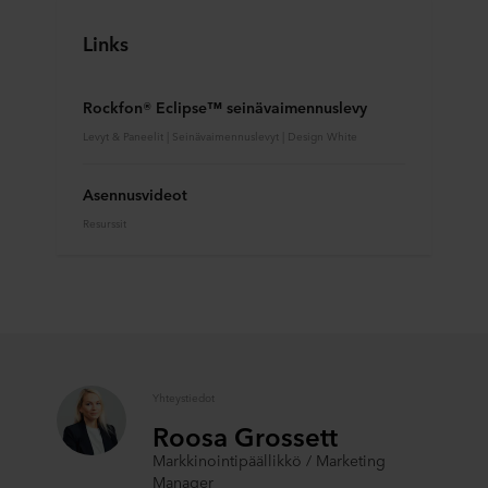
Links
Rockfon® Eclipse™ seinävaimennuslevy
Levyt & Paneelit | Seinävaimennuslevyt | Design White
Asennusvideot
Resurssit
Yhteystiedot
Roosa Grossett
Markkinointipäällikkö / Marketing
Manager