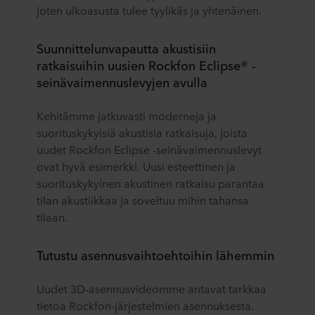
joten ulkoasusta tulee tyylikäs ja yhtenäinen.
Suunnittelunvapautta akustisiin
ratkaisuihin uusien Rockfon Eclipse® -
seinävaimennuslevyjen avulla
Kehitämme jatkuvasti moderneja ja
suorituskykyisiä akustisia ratkaisuja, joista
uudet Rockfon Eclipse -seinävaimennuslevyt
ovat hyvä esimerkki. Uusi esteettinen ja
suorituskykyinen akustinen ratkaisu parantaa
tilan akustiikkaa ja soveltuu mihin tahansa
tilaan.
Tutustu asennusvaihtoehtoihin lähemmin
Uudet 3D-asennusvideomme antavat tarkkaa
tietoa Rockfon-järjestelmien asennuksesta.