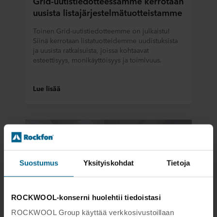
Grid-uutistiedotteessamme kerrotaan
uusista listajärjestelmätuotteistamme
Toinen Grid-uutistiedotteemme on julkaistu!
Siinä kerrotaan listatuotteidemme uudistuksista
ja uusista ratkaisuista, joissa kohtaavat
esteettisyys, monikäyttöisyys ja toimivuus.
Lue lisää
Suostumus
Yksityiskohdat
Tietoja
ROCKWOOL-konserni huolehtii tiedoistasi
ROCKWOOL Group käyttää verkkosivustoillaan