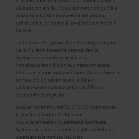
sisustussuunnittelu nostetaan uudelle tasolle
alakattojen avulla. Keskustelimme eri puolilla
maailmaa työskentelevien taiteilijoiden,
arkkitehtien, yrittäjien ja projektipäälliköiden
kanssa.
Juttelimme Belgiassa Blue Building Instituten
Lara Mullerin kanssa tuottavuuden ja
hyvinvoinnin merkityksestä sekä
ihmiskeskeisten tilojen suunnittelemisesta.
Oxfordin yliopiston professori Charles Spence
kertoo melun tutkimisesta ja äänen
vaikutuksesta makuun sekä päivällisen
tuottamiin elämyksiin.
Kasper Stoltz RUMMETS SPROG -toimistosta
(Tilan kieli) kertoo 2100-luvun
koulurakennusten suunnittelufilosofiasta.
Saimme tilaisuuden tutustua yhteen Belgian
suurisuuntaisimmista koulujen