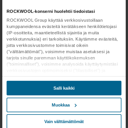
ROCKWOOL-konserni huolehtii tiedoistasi
ROCKWOOL Group käyttää verkkosivustoillaan
kumppaneidensa evästeitä kerätäkseen henkilötietojasi
(IP-osoitteita, maantieteellistä sijaintia ja muita
verkkotunnuksia) eri tarkoituksiin. Käytämme evästeitä,
Tuote uutiset
11 tammik. 2017
jotta verkkosivustomme toimisivat oikein
Entistä paremmat Rockfon®
("välttämättömät"), voisimme muistaa asetuksesi ja
Eclipse™ -saarekkeet kirkastavat
tarjota sinulle paremman käyttökokemuksen
huonetilan uuden erittäin valkoisen
("toiminnalliset"), voisimme analysoida käyttäytymistäsi
verkkosivustojen optimoimiseksi ("tilastolliset") ja
pintansa ansiosta
kohdistaaksemme sisältömme ja mainoksemme
Arkkitehtien unelmat yhdenmukaisesta
sosiaalisessa mediassa sekä ulkoisissa
sisustussuunnittelusta toteutuvat uusien entistä
Salli kaikki
verkkosivustoissa perustuen käyttäytymiseesi
parempien reunattomien Rockfon Eclipse
verkkosivustoillamme ("markkinointi"). Tietoja
saarekkeiden avulla.
verkkosivustomme käytöstä voidaan luovuttaa
Muokkaa
sosiaalisen median, mainonta- ja
analysointikumppaneillemme. Kumppanimme voivat
Lue lisää
yhdistää nämä tiedot muihin tietoihin, jotka heille on
Vain välttämättömät
aikaisemmin annettu tai jotka he ovat keränneet