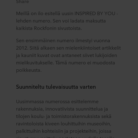
Share
Meillä on ilo esitellä uusin INSPIRED BY YOU -
lehden numero. Sen voi ladata maksutta
kaikista Rockfonin sivustoista.
Sen ensimmäinen numero ilmestyi vuonna
2012. Siitä alkaen sen mielenkiintoiset artikkelit
ja kauniit kuvat ovat antaneet siivet lukijoiden
mielikuvitukselle. Tämä numero ei muodosta
poikkeusta.
Suunniteltu tulevaisuutta varten
Uusimmassa numerossa esittelemme
rakennuksia, innovatiivista suunnittelua ja
tilojen koulu- ja toimistorakennuksista sekä
ravintoloista kiveen louhittuihin museoihin,
palkittuihin kohteisiin ja projekteihin, joissa