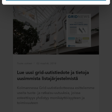
palveluidensa avulla. Kumppani voi olla kolmannessa
maassa, mukaan lukien Yhdysvallat, ja hyväksymällä
evästeet hyväksyt myös tämän siirron. Muistathan, että
suojan taso kolmannessa maassa ei välttämättä ole
sama kuin EU/ETA-maissa.
Alla on lisätietoja evästeiden asettamisesta,
yleisluontoista kerätyistä tiedoista, linkeistä mahdollisten
kumppaneidemme tietosuojakäytäntöön ja siitä, kuinka
kauan kukin eväste säilyy tallennettuna päätelaitteellesi.
Päätät itse, mihin tarkoituksiin sivustomme voivat
Tuote uutiset
02 maalisk. 2018
käyttää evästeitä ja siten käsitellä tietojasi evästeiden
avulla.
Lue uusi grid-uutistiedote ja tietoja
uusimmista listajärjestelmistä
Voit perua suostumuksesi tai muuttaa sitä milloin tahansa
napsauttamalla verkkosivuston alareunassa olevaa
Kolmannessa Grid-uutistiedotteessa esittelemme
useita tuote- ja ratkaisu-uutuuksia, joissa
evästekuvaketta. Lisätietoa evästeiden käytöstä
esteettisyys yhdistyy monikäyttöisyyteen ja
verkkosivustoillamme saat "Lisää"-osiosta ja
toimivuuteen
henkilötietojen käsittelystä
tietosuojalausekkeestamme
,
mukaan lukien sen ROCKWOOL-konserniin kuuluvan