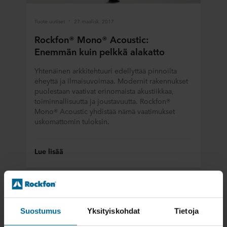
Tuote uutiset
27 maalisk. 2017
Rockfon® Mono® Acoustic:
Enemmän kuin pelkkä alakatto
Yhtenäinen arkkitehtuuri edellyttää pinnoilta
eheyttä ja ilmaisuvoimaa. Modernit rakennukset
puolestaan vaativat erinomaista akustiikkaa,
toiminnallisuutta ja joustavuutta. Rockfon®
Mono® Acoustic yhdistää nämä vaatimukset
uskomattomin tuloksin.
Lue lisää
Suostumus
Yksityiskohdat
Tietoja