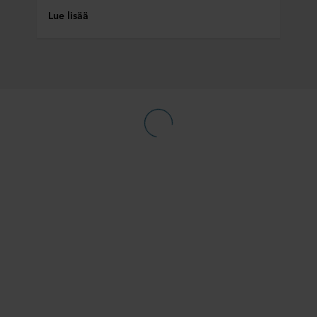
yrityksen tiedot, joka on henkilötietojesi rekisterinpitäjä.
Lue lisää