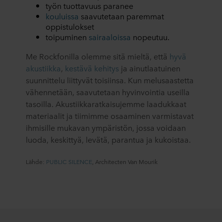
työn tuottavuus paranee
kouluissa
saavutetaan paremmat
oppistulokset
toipuminen
sairaaloissa
nopeutuu.
Me Rockfonilla olemme sitä mieltä, että
hyvä
akustiikka
,
kestävä kehitys
ja ainutlaatuinen
suunnittelu liittyvät toisiinsa. Kun melusaastetta
vähennetään, saavutetaan hyvinvointia useilla
tasoilla. Akustiikkaratkaisujemme laadukkaat
materiaalit ja tiimimme osaaminen varmistavat
ihmisille mukavan ympäristön, jossa voidaan
luoda, keskittyä, levätä, parantua ja kukoistaa.
Lähde:
PUBLIC SILENCE
, Architecten Van Mourik