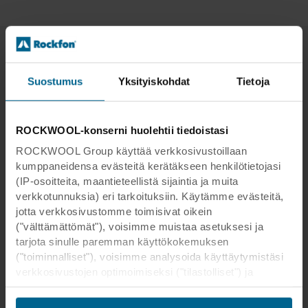
Asiaan liittyvä sisältö
Suostumus
Yksityiskohdat
Tietoja
ROCKWOOL-konserni huolehtii tiedoistasi
ROCKWOOL Group käyttää verkkosivustoillaan
kumppaneidensa evästeitä kerätäkseen henkilötietojasi
(IP-osoitteita, maantieteellistä sijaintia ja muita
verkkotunnuksia) eri tarkoituksiin. Käytämme evästeitä,
jotta verkkosivustomme toimisivat oikein
("välttämättömät"), voisimme muistaa asetuksesi ja
tarjota sinulle paremman käyttökokemuksen
("toiminnalliset"), voisimme analysoida käyttäytymistäsi
Ajattelutapamme
verkkosivustojen optimoimiseksi ("tilastolliset") ja
kohdistaaksemme sisältömme ja mainoksemme
Terveys, turvallisuus ja hyvinvointi
sosiaalisessa mediassa sekä ulkoisissa