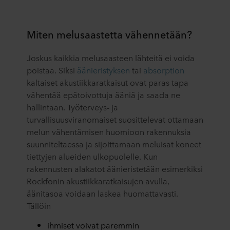
Miten melusaastetta vähennetään?
Joskus kaikkia melusaasteen lähteitä ei voida
poistaa. Siksi
äänieristyksen
tai
absorption
kaltaiset akustiikkaratkaisut ovat paras tapa
vähentää epätoivottuja ääniä ja saada ne
hallintaan. Työterveys- ja
turvallisuusviranomaiset suosittelevat ottamaan
melun vähentämisen huomioon rakennuksia
suunniteltaessa ja sijoittamaan meluisat koneet
tiettyjen alueiden ulkopuolelle. Kun
rakennusten alakatot äänieristetään esimerkiksi
Rockfonin akustiikkaratkaisujen avulla,
äänitasoa voidaan laskea huomattavasti.
Tällöin
ihmiset voivat paremmin