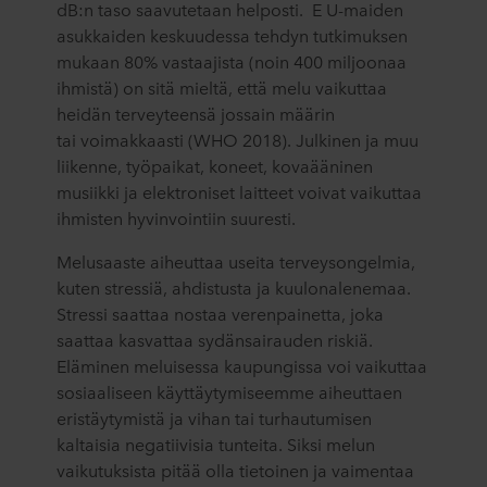
dB:n taso saavutetaan helposti. E U-maiden
asukkaiden keskuudessa tehdyn tutkimuksen
mukaan 80% vastaajista (noin 400 miljoonaa
ihmistä) on sitä mieltä, että melu vaikuttaa
heidän terveyteensä jossain määrin
tai voimakkaasti (WHO 2018). Julkinen ja muu
liikenne, työpaikat, koneet, kovaääninen
musiikki ja elektroniset laitteet voivat vaikuttaa
ihmisten hyvinvointiin suuresti.
Melusaaste aiheuttaa useita terveysongelmia,
kuten stressiä, ahdistusta ja kuulonalenemaa.
Stressi saattaa nostaa verenpainetta, joka
saattaa kasvattaa sydänsairauden riskiä.
Eläminen meluisessa kaupungissa voi vaikuttaa
sosiaaliseen käyttäytymiseemme aiheuttaen
eristäytymistä ja vihan tai turhautumisen
kaltaisia negatiivisia tunteita. Siksi melun
vaikutuksista pitää olla tietoinen ja vaimentaa