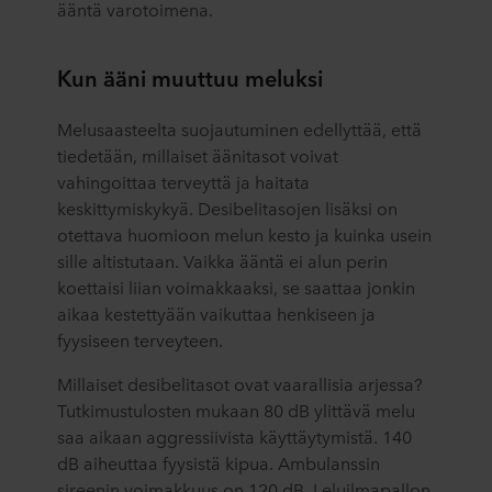
ääntä varotoimena.
Kun ääni muuttuu meluksi
Melusaasteelta suojautuminen edellyttää, että
tiedetään, millaiset äänitasot voivat
vahingoittaa terveyttä ja haitata
keskittymiskykyä. Desibelitasojen lisäksi on
otettava huomioon melun kesto ja kuinka usein
sille altistutaan. Vaikka ääntä ei alun perin
koettaisi liian voimakkaaksi, se saattaa jonkin
aikaa kestettyään vaikuttaa henkiseen ja
fyysiseen terveyteen.
Millaiset desibelitasot ovat vaarallisia arjessa?
Tutkimustulosten mukaan 80 dB ylittävä melu
saa aikaan aggressiivista käyttäytymistä. 140
dB aiheuttaa fyysistä kipua. Ambulanssin
sireenin voimakkuus on 120 dB. Leluilmapallon