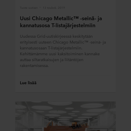
Tuote uutiset
13 toukok. 2019
Voit perua suostumuksesi tai muuttaa sitä milloin tahansa
napsauttamalla verkkosivuston alareunassa olevaa
Uusi Chicago Metallic™ -seinä- ja
evästekuvaketta. Lisätietoa evästeiden käytöstä
kannatusosa T-listajärjestelmiin
verkkosivustoillamme saat "Lisää"-osiosta ja
henkilötietojen käsittelystä
tietosuojalausekkeestamme
,
Uudessa Grid-uutiskirjeessä keskitytään
mukaan lukien sen ROCKWOOL-konserniin kuuluvan
erityisesti uuteen Chicago Metallic™ -seinä- ja
yrityksen tiedot, joka on henkilötietojesi rekisterinpitäjä.
kannatusosaan T-listajärjestelmiin.
Kehittämämme uusi kaksitoiminen kannake
auttaa siltaratkaisujen ja liitäntöjen
rakentamisessa.
Lue lisää