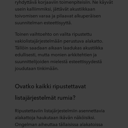
ryhdyttävä korjaaviin toimenpiteisiin. Ne käyvät
usein kalliimmiksi, jättävät akustiikkaan
toivomisen varaa ja pilaavat alkuperäisen
suunnitelman esteettisyyttä.
Toinen vaihtoehto on valita ripustettu
vakiolistajärjestelmään perustuva alakatto.
Tällöin saadaan aikaan laadukas akustiikka
edullisesti, mutta monien arkkitehtien ja
suunnittelijoiden mielestä esteettisyydestä
joudutaan tinkimään.
Ovatko kaikki ripustettavat
listajärjestelmät rumia?
Ripustettaviin listajärjestelmiin asennettavia
alakattoja haukutaan ikävän näköisiksi.
Ongelman aiheuttaa tällaisissa alakatoissa