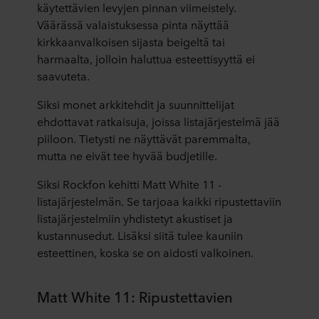
käytettävien levyjen pinnan viimeistely.
Väärässä valaistuksessa pinta näyttää
kirkkaanvalkoisen sijasta beigeltä tai
harmaalta, jolloin haluttua esteettisyyttä ei
saavuteta.
Siksi monet arkkitehdit ja suunnittelijat
ehdottavat ratkaisuja, joissa listajärjestelmä jää
piiloon. Tietysti ne näyttävät paremmalta,
mutta ne eivät tee hyvää budjetille.
Siksi Rockfon kehitti Matt White 11 -
listajärjestelmän. Se tarjoaa kaikki ripustettaviin
listajärjestelmiin yhdistetyt akustiset ja
kustannusedut. Lisäksi siitä tulee kauniin
esteettinen, koska se on aidosti valkoinen.
Matt White 11: Ripustettavien