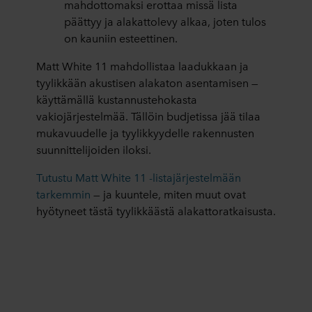
mahdottomaksi erottaa missä lista
päättyy ja alakattolevy alkaa, joten tulos
on kauniin esteettinen.
Matt White 11 mahdollistaa laadukkaan ja
tyylikkään akustisen alakaton asentamisen —
käyttämällä kustannustehokasta
vakiojärjestelmää. Tällöin budjetissa jää tilaa
mukavuudelle ja tyylikkyydelle rakennusten
suunnittelijoiden iloksi.
Tutustu Matt White 11 -listajärjestelmään
tarkemmin
— ja kuuntele, miten muut ovat
hyötyneet tästä tyylikkäästä alakattoratkaisusta.