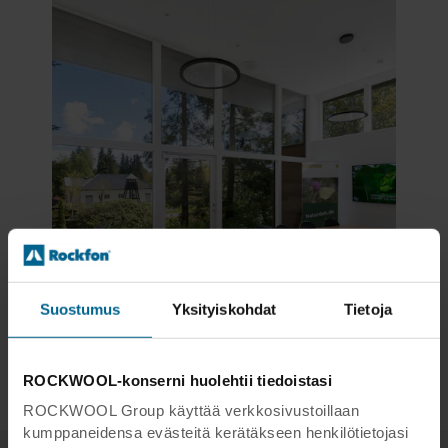
Suostumus
Yksityiskohdat
Tietoja
ROCKWOOL-konserni huolehtii tiedoistasi
ROCKWOOL Group käyttää verkkosivustoillaan
kumppaneidensa evästeitä kerätäkseen henkilötietojasi