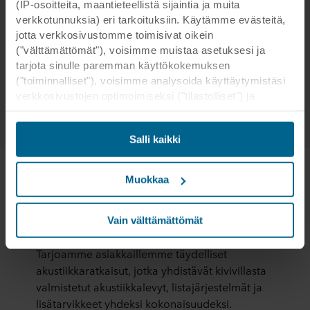
(IP-osoitteita, maantieteellistä sijaintia ja muita
verkkotunnuksia) eri tarkoituksiin. Käytämme evästeitä,
Yhteystiedot
jotta verkkosivustomme toimisivat oikein
Roosa Grossett
("välttämättömät"), voisimme muistaa asetuksesi ja
tarjota sinulle paremman käyttökokemuksen
Markkinointipäällikkö / Marketing
("toiminnalliset"), voisimme analysoida käyttäytymistäsi
Manager
verkkosivustojen optimoimiseksi ("tilastolliset") ja
E-mail
kohdistaaksemme sisältömme ja mainoksemme
sosiaalisessa mediassa sekä ulkoisissa
Salli kaikki
verkkosivustoissa perustuen käyttäytymiseesi
verkkosivustoillamme ("markkinointi"). Tietoja
verkkosivustomme käytöstä voidaan luovuttaa
Muokkaa
sosiaalisen median, mainonta- ja
Tietoja Rockfonista
analysointikumppaneillemme. Kumppanimme voivat
yhdistää nämä tiedot muihin tietoihin, jotka heille on
Vain välttämättömät
aikaisemmin annettu tai jotka he ovat keränneet
palveluidensa avulla. Kumppani voi olla kolmannessa
Tarjoamme asiakkaillemme täydelliset
maassa, mukaan lukien Yhdysvallat, ja hyväksymällä
akustiikkaratkaisut, jotka yhdistävät kivivillasta
evästeet hyväksyt myös tämän siirron. Muistathan, että
valmistetut akustiikkalevyt, listajärjestelmät ja
suojan taso kolmannessa maassa ei välttämättä ole
lisätarvikkeet yhdeksi kokonaisuudeksi.
sama kuin EU/ETA-maissa.