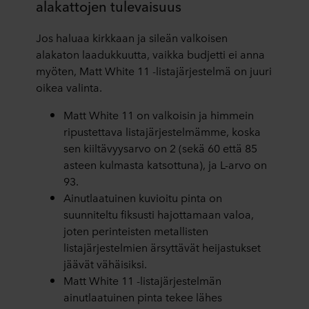
alakattojen tulevaisuus
Jos haluaa kirkkaan ja sileän valkoisen
alakaton laadukkuutta, vaikka budjetti ei anna
myöten, Matt White 11 -listajärjestelmä on juuri
oikea valinta.
Matt White 11 on valkoisin ja himmein
ripustettava listajärjestelmämme, koska
sen kiiltävyysarvo on 2 (sekä 60 että 85
asteen kulmasta katsottuna), ja L-arvo on
93.
Ainutlaatuinen kuvioitu pinta on
suunniteltu fiksusti hajottamaan valoa,
joten perinteisten metallisten
listajärjestelmien ärsyttävät heijastukset
jäävät vähäisiksi.
Matt White 11 -listajärjestelmän
ainutlaatuinen pinta tekee lähes