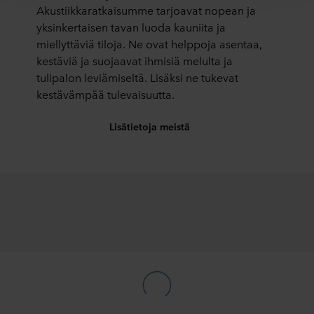
Akustiikkaratkaisumme tarjoavat nopean ja
yksinkertaisen tavan luoda kauniita ja
Alla on lisätietoja evästeiden asettamisesta,
miellyttäviä tiloja. Ne ovat helppoja asentaa,
yleisluontoista kerätyistä tiedoista, linkeistä mahdollisten
kestäviä ja suojaavat ihmisiä melulta ja
kumppaneidemme tietosuojakäytäntöön ja siitä, kuinka
tulipalon leviämiseltä. Lisäksi ne tukevat
kauan kukin eväste säilyy tallennettuna päätelaitteellesi.
Päätät itse, mihin tarkoituksiin sivustomme voivat
kestävämpää tulevaisuutta.
käyttää evästeitä ja siten käsitellä tietojasi evästeiden
avulla.
Lisätietoja meistä
Voit perua suostumuksesi tai muuttaa sitä milloin tahansa
napsauttamalla verkkosivuston alareunassa olevaa
evästekuvaketta. Lisätietoa evästeiden käytöstä
verkkosivustoillamme saat "Lisää"-osiosta ja
henkilötietojen käsittelystä
tietosuojalausekkeestamme
,
mukaan lukien sen ROCKWOOL-konserniin kuuluvan
yrityksen tiedot, joka on henkilötietojesi rekisterinpitäjä.