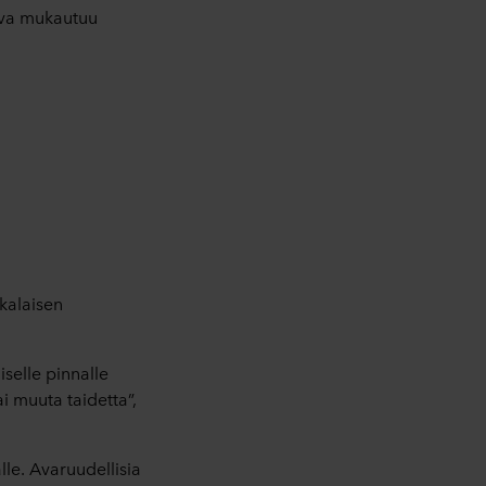
anva mukautuu
kalaisen
selle pinnalle
i muuta taidetta”,
lle. Avaruudellisia