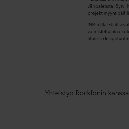
väripaletista löyty
projektimyyntipääll
INR:n tilat sijaits
valmistettuihin ekol
tiloissa designtuott
Yhteistyö Rockfonin kanssa