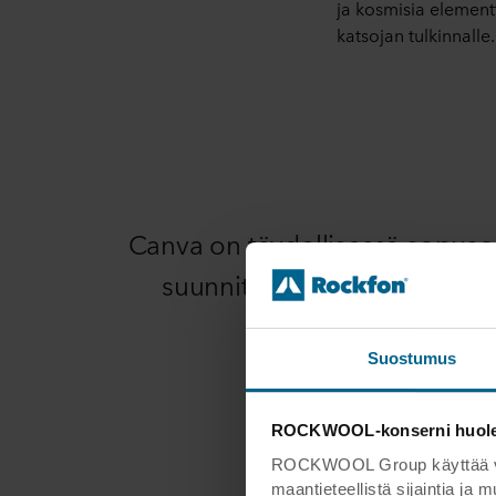
ja kosmisia elementte
katsojan tulkinnalle.
Canva on täydellisessä sopusoi
suunnittelijan ja tuotteen väl
Suostumus
ROCKWOOL-konserni huoleht
ROCKWOOL Group käyttää verk
maantieteellistä sijaintia ja