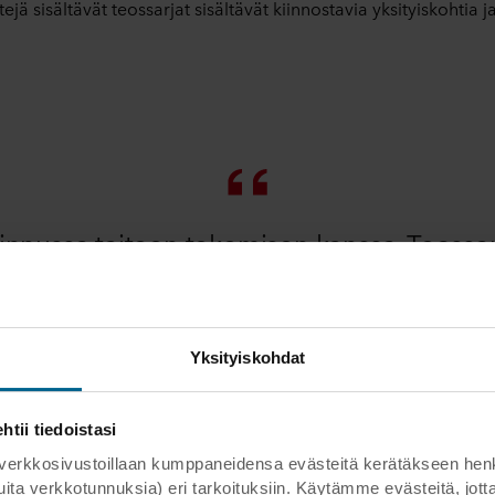
jä sisältävät teossarjat sisältävät kiinnostavia yksityiskohtia ja
nnussa taiteen tekemisen kanssa. Teossar
illä. Myös loppukäyttäjältä on tullut erittä
taiteesta että tilojen akustiikasta.
Yksityiskohdat
Sanna Laukanaho
ii tiedoistasi
SISUSTUSARKKITEHTI, MUOTOILUTOIMISTO NUAN.
kosivustoillaan kumppaneidensa evästeitä kerätäkseen henkilöt
 muita verkkotunnuksia) eri tarkoituksiin. Käytämme evästeitä, j