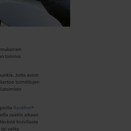
denmukainen
an toimiva
punkia. Jotta avoin
, kertoo toimitilojen
lutoimisto
pivilla
Rockfon®
illa saatiin aikaan
ävästä kivivillasta
tai valita