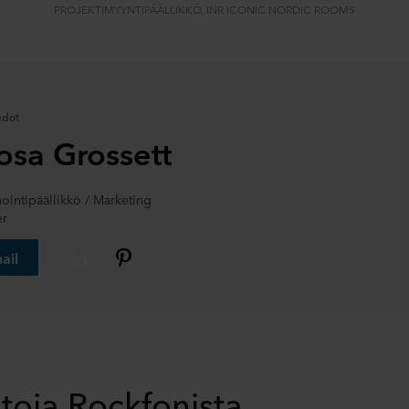
PROJEKTIMYYNTIPÄÄLLIKKÖ, INR ICONIC NORDIC ROOMS
edot
osa Grossett
ointipäällikkö / Marketing
r
ail
etoja Rockfonista