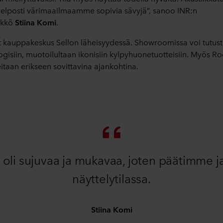
i helposti värimaailmaamme sopivia sävyjä”, sanoo INR:n
ikkö
Stiina Komi
.
evat kauppakeskus Sellon läheisyydessä. Showroomissa voi tutus
ogisiin, muotoilultaan ikonisiin kylpyhuonetuotteisiin. Myös Ro
eitaan erikseen sovittavina ajankohtina.
 oli sujuvaa ja mukavaa, joten päätimme ja
näyttelytilassa.
Stiina Komi