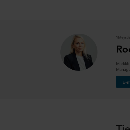
Yhteysti
Ro
Markkin
Manage
E-m
Ti