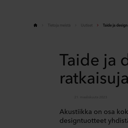
Tietoja meistä
Uutiset
Taide ja design
Taide ja 
ratkaisuj
21. maaliskuuta 2023
Akustiikka on osa koko
designtuotteet yhdist