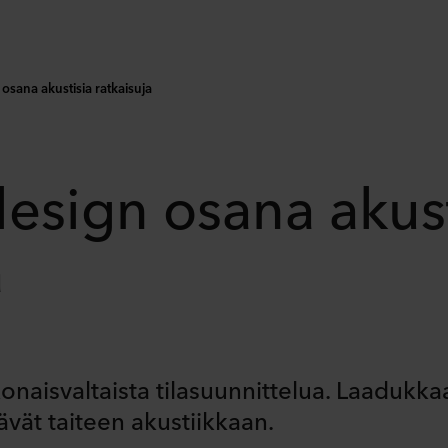
 osana akustisia ratkaisuja
design osana akust
a
naisvaltaista tilasuunnittelua. Laadukkaa
ävät taiteen akustiikkaan.