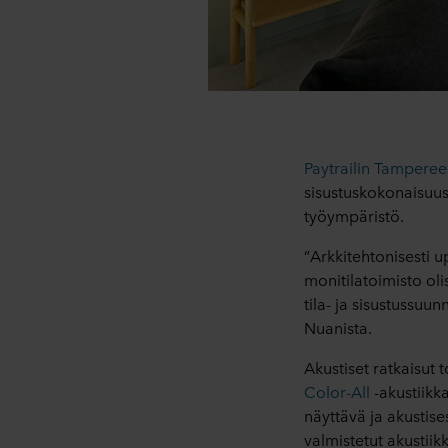
Paytrailin Tampere
sisustuskokonaisuus
työympäristö.
”Arkkitehtonisesti u
monitilatoimisto olis
tila- ja sisustussuun
Nuanista.
Akustiset ratkaisut t
Color-All
-akustiikka
näyttävä ja akustise
valmistetut akustiikk