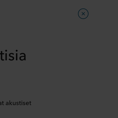
isia
t akustiset