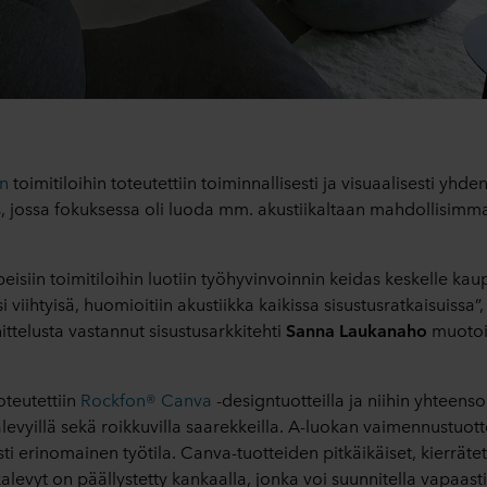
en
toimitiloihin toteutettiin toiminnallisesti ja visuaalisesti yh
, jossa fokuksessa oli luoda mm. akustiikaltaan mahdollisimm
peisiin toimitiloihin luotiin työhyvinvoinnin keidas keskelle kau
i viihtyisä, huomioitiin akustiikka kaikissa sisustusratkaisuissa”
nittelusta vastannut sisustusarkkitehti
Sanna Laukanaho
muotoi
oteutettiin
Rockfon® Canva
-designtuotteilla ja niihin yhteenso
levyillä sekä roikkuvilla saarekkeilla. A-luokan vaimennustuotte
sti erinomainen työtila. Canva-tuotteiden pitkäikäiset, kierrätett
alevyt on päällystetty kankaalla, jonka voi suunnitella vapaasti 