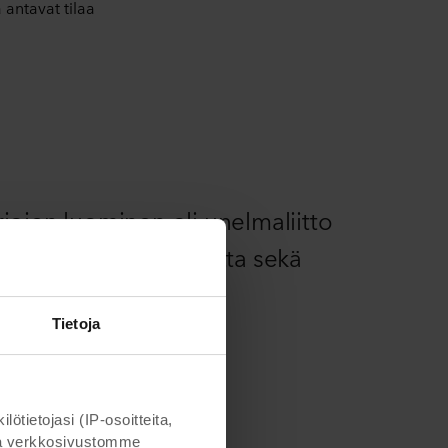
 antavat tilaa
jojen luominen oli unelmaliitto
in positiivista palautetta sekä
Tietoja
ietojasi (IP-osoitteita,
otta verkkosivustomme