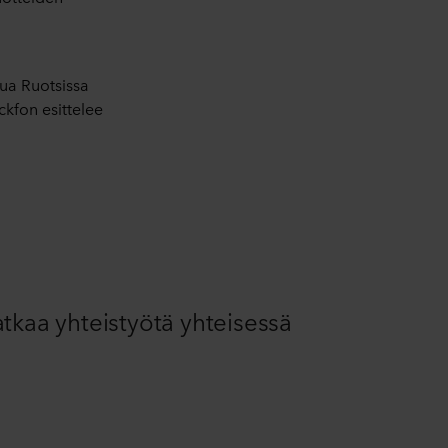
tua Ruotsissa
ckfon esittelee
tkaa yhteistyötä yhteisessä