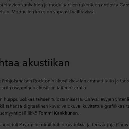
rrotettavien kankaiden ja modulaarisen rakenteen ansiosta C
peisiin. Moduulien koko on vapaasti valittavissa.
htaa akustiikan
 Pohjoismaisen Rockfonin akustiikka-alan ammattitaito ja tans
uartin osaaminen akustisen taiteen saralla.
 huippuluokkaa taiteen tulostamisessa. Canva-levyjen yhtenäi
ä tahansa digitaalinen kuva: valokuva, kuvitettua grafiikkaa ta
luemyyntipäällikkö
Tommi Kankkunen
.
nitteli Paytrailin toimitiloihin kuvituksia ja teossarjoja Canva