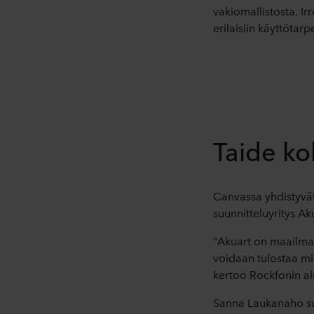
vakiomallistosta. I
erilaisiin käyttötar
Taide ko
Canvassa yhdistyvät
suunnitteluyritys Ak
”Akuart on maailman
voidaan tulostaa mik
kertoo Rockfonin a
Sanna Laukanaho suun