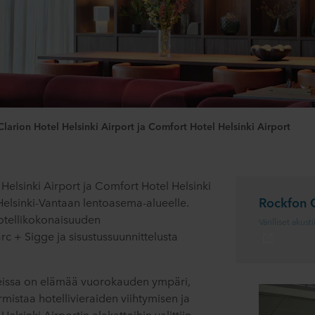
Clarion Hotel Helsinki Airport ja Comfort Hotel Helsinki Airport
Helsinki Airport ja Comfort Hotel Helsinki
Rockfon C
Helsinki-Vantaan lentoasema-alueelle.
hotellikokonaisuuden
Värilliset akust
arc + Sigge ja sisustussuunnittelusta
lleissa on elämää vuorokauden ympäri,
mistaa hotellivieraiden viihtymisen ja
lsinki Airportin alakattoihin valittiin