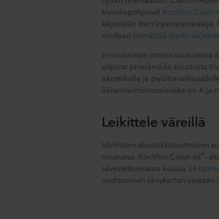
kivivillapohjaiset
Rockfon Color-a
käytetään kierrätysmateriaaleja.
voidaan
kierrättää täysin suljetus
Erinomaisten ominaisuuksiensa an
sopivat piristämään sisustusta til
akustiikalle ja paloturvallisuudell
äänenvaimennusluokka on A ja n
Leikittele väreillä
Värillisten akustiikkatuotteiden s
®
nousussa. Rockfon Color-all
-ak
sävyvalikoimaan kuuluu
34 upea
uudistuneen sävykartan vastaan i