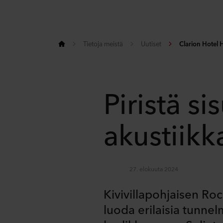
Tietoja meistä
Uutiset
Clarion Hotel H
Piristä sis
akustiikk
27. elokuuta 2024
Kivivillapohjaisen Roc
luoda erilaisia tunne