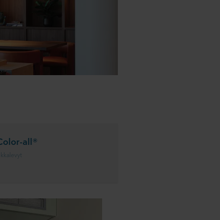
olor-all®
iikkalevyt