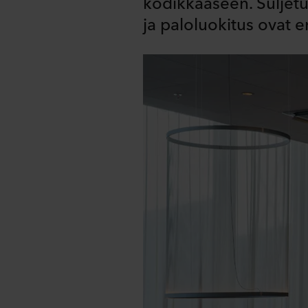
kodikkaaseen. Suljetu
ja paloluokitus ovat e
Share