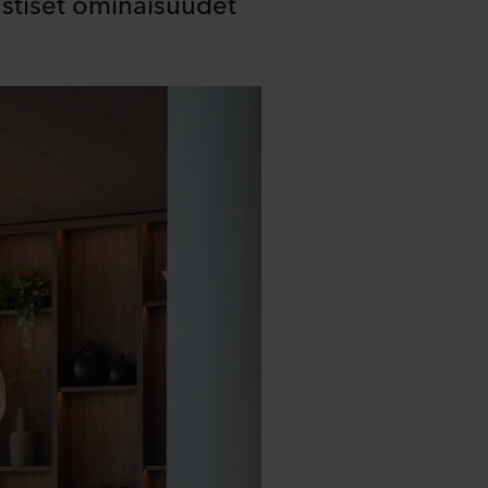
ustiset ominaisuudet