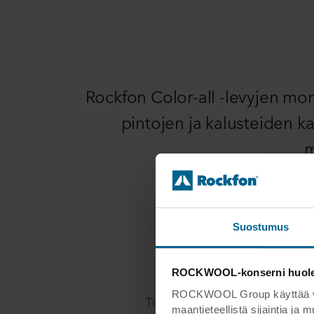
Rockfon Color-all -levyjen mo
pintojen ja kalusteiden k
m
Suostumus
ROCKWOOL-konserni huoleht
ROCKWOOL Group käyttää verk
Tilauksesta Rockfon Color-all -le
maantieteellistä sijaintia ja