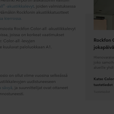
®
ll
-akustiikkalevyt
, joiden valmistuksessa
 Nämäkin Rockfonin akustiikkatuotteet
sa kierrossa.
siosta Rockfon Color-all -akustiikkalevyt
oissa, joissa on korkeat vaatimukset
Rockfon C
e: Color-all -levyjen
jokapäiv
e kuuluvat paloluokkaan A1.
Hienovaraiset
joko samoihi
alueille yhdi
uosio on ollut viime vuosina selkeässä
Katso Color
ustiikkalevyjen uudistuneeseen
tuotetiedot
a sävyä
, ja suunnittelijat ovat ottaneet
Tuotetiedot
nnostuneesti.