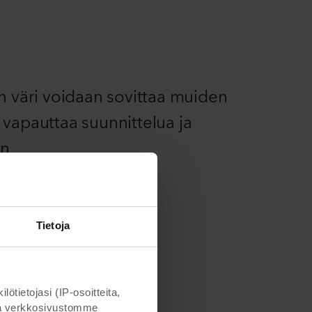
n väri voidaan sovittaa muiden
 vapauttaa suunnittelua ja
un
Tietoja
ietojasi (IP-osoitteita,
otta verkkosivustomme