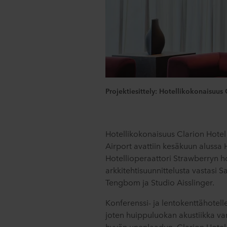
Projektiesittely: Hotellikokonaisuus 
Hotellikokonaisuus Clarion Hotel 
Airport avattiin kesäkuun alussa 
Hotellioperaattori Strawberryn 
arkkitehtisuunnittelusta vastasi S
Tengbom ja Studio Aisslinger.
Konferenssi- ja lentokenttähote
joten huippuluokan akustiikka var
hyvän unenlaadun. Clarion Hotel He