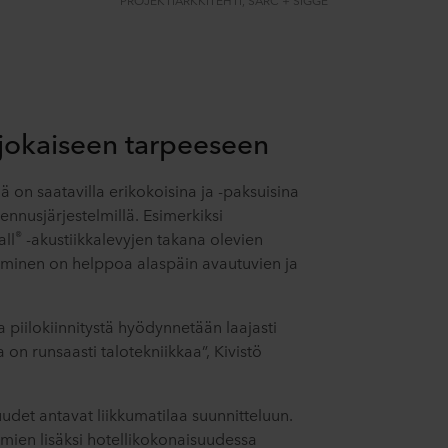
 jokaiseen tarpeeseen
ä on saatavilla erikokoisina ja -paksuisina
ennusjärjestelmillä. Esimerkiksi
®
all
-akustiikkalevyjen takana olevien
taminen on helppoa alaspäin avautuvien ja
a piilokiinnitystä hyödynnetään laajasti
a on runsaasti talotekniikkaa”, Kivistö
udet antavat liikkumatilaa suunnitteluun.
telmien lisäksi hotellikokonaisuudessa