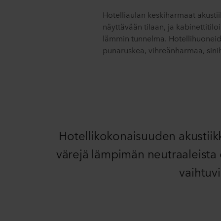
Hotelliaulan keskiharmaat akustii
näyttävään tilaan, ja kabinettitilo
lämmin tunnelma. Hotellihuoneiden
punaruskea, vihreänharmaa, sini
Hotellikokonaisuuden akustiikk
värejä lämpimän neutraaleista dr
vaihtuvi