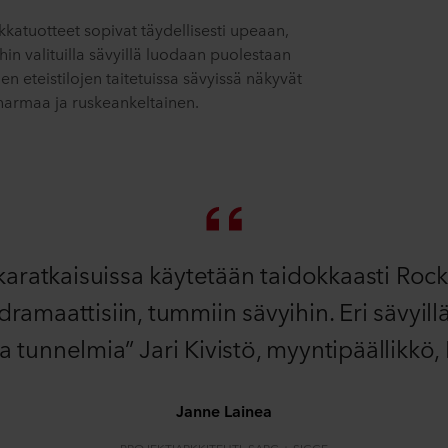
kkatuotteet sopivat täydellisesti upeaan,
ihin valituilla sävyillä luodaan puolestaan
 eteistilojen taitetuissa sävyissä näkyvät
harmaa ja ruskeankeltainen.
aratkaisuissa käytetään taidokkaasti Rockf
amaattisiin, tummiin sävyihin. Eri sävyillä
a tunnelmia” Jari Kivistö, myyntipäällikkö
Janne Lainea
PROJEKTIARKKITEHTI, SARC + SIGGE