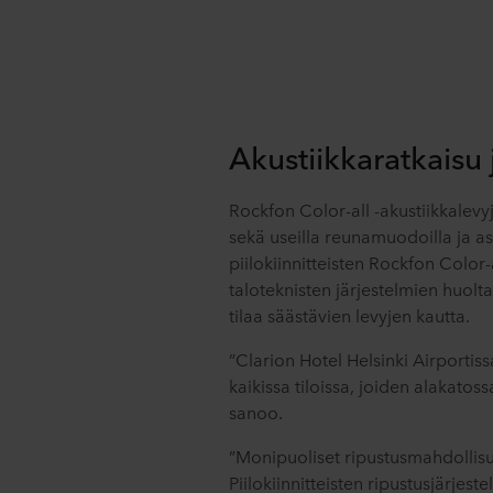
Akustiikkaratkaisu
Rockfon Color-all -akustiikkalevyj
sekä useilla reunamuodoilla ja as
piilokiinnitteisten Rockfon Color-
taloteknisten järjestelmien huol
tilaa säästävien levyjen kautta.
”Clarion Hotel Helsinki Airportiss
kaikissa tiloissa, joiden alakatoss
sanoo.
”Monipuoliset ripustusmahdollisu
Piilokiinnitteisten ripustusjärjes