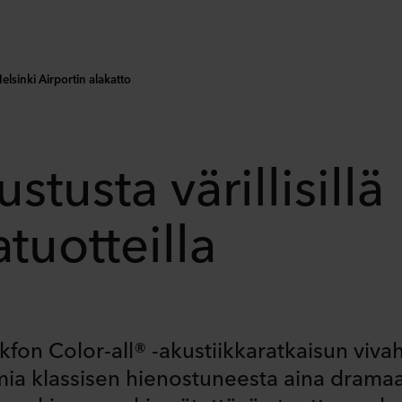
elsinki Airportin alakatto
ustusta värillisillä
atuotteilla
kfon Color-all® -akustiikkaratkaisun vivaht
lmia klassisen hienostuneesta aina dramaa