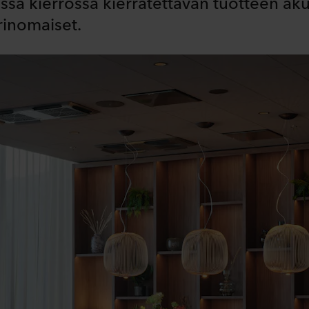
ssa kierrossa kierrätettävän tuotteen ak
rinomaiset.