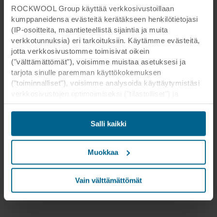
ROCKWOOL Group käyttää verkkosivustoillaan
kumppaneidensa evästeitä kerätäkseen henkilötietojasi
(IP-osoitteita, maantieteellistä sijaintia ja muita
verkkotunnuksia) eri tarkoituksiin. Käytämme evästeitä,
jotta verkkosivustomme toimisivat oikein
("välttämättömät"), voisimme muistaa asetuksesi ja
tarjota sinulle paremman käyttökokemuksen
("toiminnalliset"), voisimme analysoida käyttäytymistäsi
verkkosivustojen optimoimiseksi ("tilastolliset") ja
kohdistaaksemme sisältömme ja mainoksemme
sosiaalisessa mediassa sekä ulkoisissa
Salli kaikki
verkkosivustoissa perustuen käyttäytymiseesi
verkkosivustoillamme ("markkinointi"). Tietoja
verkkosivustomme käytöstä voidaan luovuttaa
Muokkaa
sosiaalisen median, mainonta- ja
analysointikumppaneillemme. Kumppanimme voivat
yhdistää nämä tiedot muihin tietoihin, jotka heille on
Vain välttämättömät
aikaisemmin annettu tai jotka he ovat keränneet
palveluidensa avulla. Kumppani voi olla kolmannessa
maassa, mukaan lukien Yhdysvallat, ja hyväksymällä