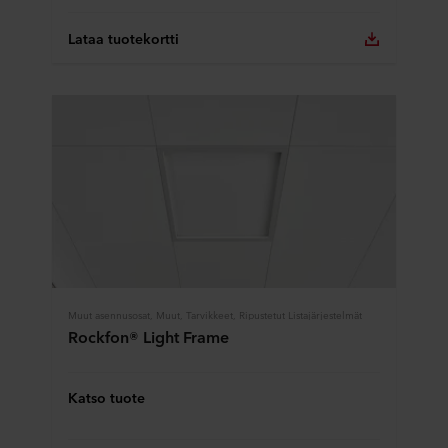
Lataa tuotekortti
Muut asennusosat, Muut, Tarvikkeet, Ripustetut Listajärjestelmät
Rockfon® Light Frame
Katso tuote