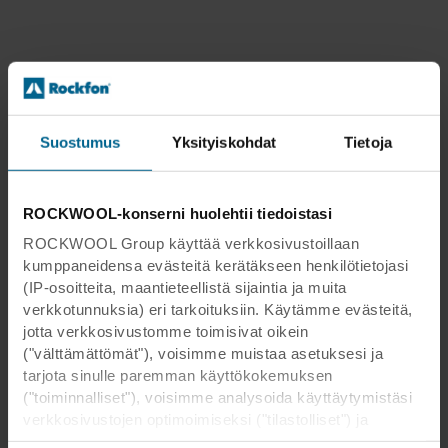
Suostumus
Yksityiskohdat
Tietoja
ROCKWOOL-konserni huolehtii tiedoistasi
ROCKWOOL Group käyttää verkkosivustoillaan
kumppaneidensa evästeitä kerätäkseen henkilötietojasi
(IP-osoitteita, maantieteellistä sijaintia ja muita
verkkotunnuksia) eri tarkoituksiin. Käytämme evästeitä,
jotta verkkosivustomme toimisivat oikein
("välttämättömät"), voisimme muistaa asetuksesi ja
tarjota sinulle paremman käyttökokemuksen
("toiminnalliset"), voisimme analysoida käyttäytymistäsi
verkkosivustojen optimoimiseksi ("tilastolliset") ja
kohdistaaksemme sisältömme ja mainoksemme