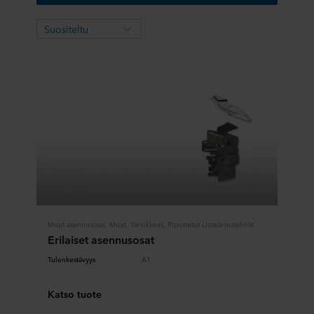
Suositeltu
Muut asennusosat, Muut, Tarvikkeet, Ripustetut Listajärjestelmät
Erilaiset asennusosat
Tulenkestävyys
A1
Katso tuote