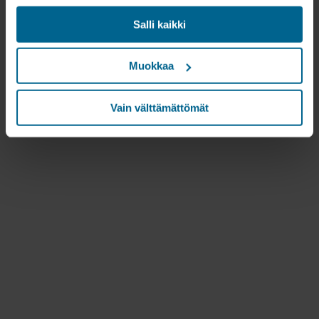
sosiaalisessa mediassa sekä ulkoisissa
Salli kaikki
verkkosivustoissa perustuen käyttäytymiseesi
verkkosivustoillamme ("markkinointi"). Tietoja
verkkosivustomme käytöstä voidaan luovuttaa
Muokkaa
sosiaalisen median, mainonta- ja
analysointikumppaneillemme. Kumppanimme voivat
yhdistää nämä tiedot muihin tietoihin, jotka heille on
Vain välttämättömät
aikaisemmin annettu tai jotka he ovat keränneet
palveluidensa avulla. Kumppani voi olla kolmannessa
maassa, mukaan lukien Yhdysvallat, ja hyväksymällä
evästeet hyväksyt myös tämän siirron. Muistathan, että
suojan taso kolmannessa maassa ei välttämättä ole
sama kuin EU/ETA-maissa.
Alla on lisätietoja evästeiden asettamisesta,
yleisluontoista kerätyistä tiedoista, linkeistä mahdollisten
kumppaneidemme tietosuojakäytäntöön ja siitä, kuinka
kauan kukin eväste säilyy tallennettuna päätelaitteellesi.
Päätät itse, mihin tarkoituksiin sivustomme voivat
käyttää evästeitä ja siten käsitellä tietojasi evästeiden