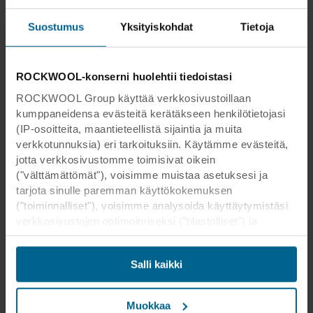
Suostumus
Yksityiskohdat
Tietoja
ROCKWOOL-konserni huolehtii tiedoistasi
ROCKWOOL Group käyttää verkkosivustoillaan
kumppaneidensa evästeitä kerätäkseen henkilötietojasi
(IP-osoitteita, maantieteellistä sijaintia ja muita
verkkotunnuksia) eri tarkoituksiin. Käytämme evästeitä,
jotta verkkosivustomme toimisivat oikein
("välttämättömät"), voisimme muistaa asetuksesi ja
tarjota sinulle paremman käyttökokemuksen
("toiminnalliset"), voisimme analysoida käyttäytymistäsi
verkkosivustojen optimoimiseksi ("tilastolliset") ja
kohdistaaksemme sisältömme ja mainoksemme
sosiaalisessa mediassa sekä ulkoisissa
Salli kaikki
verkkosivustoissa perustuen käyttäytymiseesi
verkkosivustoillamme ("markkinointi"). Tietoja
verkkosivustomme käytöstä voidaan luovuttaa
Muokkaa
sosiaalisen median, mainonta- ja