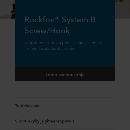
Rockfon® System B
Screw/Hook
Järjestelmä suoraan pinta-asennukseen tai
asennettavaksi koolaukseen
Lataa asennusohje
Tuotekuvaus
Suorituskyky ja yhteensopivuus