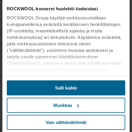
ROCKWOOL-konserni huolehtii tiedoistasi
ROCKWOOL Group käyttää verkkosivustoillaan
kumppaneidensa evästeitä kerätäkseen henkilötietojasi
(IP-osoitteita, maantieteellistä sijaintia ja muita
verkkotunnuksia) eri tarkoituksiin. Käytämme evästeitä,
jotta verkkosivustomme toimisivat oikein
("välttämättömät"), voisimme muistaa asetuksesi ja
tarjota sinulle paremman käyttökokemuksen
("toiminnalliset"), voisimme analysoida käyttäytymistäsi
verkkosivustojen optimoimiseksi ("tilastolliset") ja
kohdistaaksemme sisältömme ja mainoksemme
sosiaalisessa mediassa sekä ulkoisissa
Salli kaikki
verkkosivustoissa perustuen käyttäytymiseesi
verkkosivustoillamme ("markkinointi"). Tietoja
verkkosivustomme käytöstä voidaan luovuttaa
Muokkaa
sosiaalisen median, mainonta- ja
analysointikumppaneillemme. Kumppanimme voivat
yhdistää nämä tiedot muihin tietoihin, jotka heille on
Vain välttämättömät
aikaisemmin annettu tai jotka he ovat keränneet